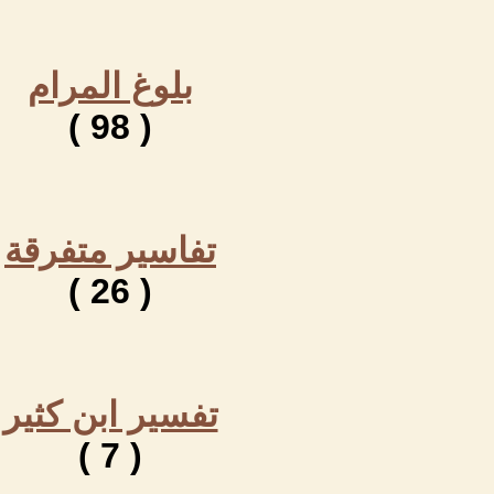
بلوغ المرام
( 98 )
تفاسير متفرقة
( 26 )
تفسير ابن كثير
( 7 )