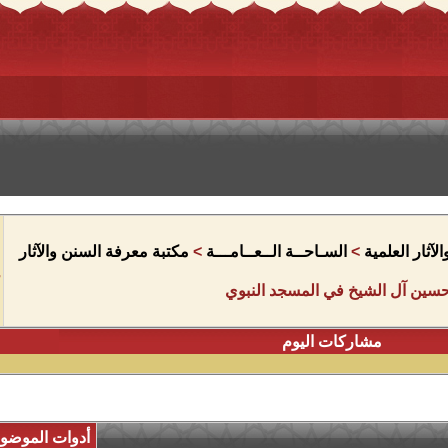
آثار العلمية
>
السـاحــة الــعــامـــة
>
مكتبة معرفة السنن والآثار
ين آل الشيخ في المسجد النبوي
مشاركات اليوم
أدوات الموضو