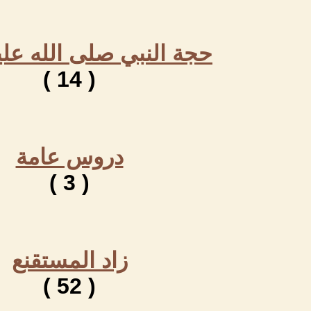
حجة النبي صلى الله عل
( 14 )
دروس عامة
( 3 )
زاد المستقنع
( 52 )