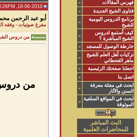
فهرس المقالات
»
18-06-2010, 08:26PM
فتاوى الشيخ الجديدة
»
أبو عبد الرحمن محم
برنامج الدروس اليومية
»
مفرغ صوتيات - وفقه الل
للشيخ
كيف أستمع لدروس
»
من دروس الشيخ
الشيخ المباشرة ؟
خارطة الوصول للمسجد
»
تزكيات أهل العلم للشيخ
»
ماهر القحطاني
اجعلنا صفحتك الرئيسية
»
اتصل بنا
»
من دروس 
ابحث في مجلة معرفة
»
السنن والآثار
ابحث في المواقع السلفية
»
الموثوقة
البث المباشر
للمحاضرات العلمية