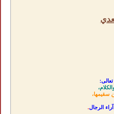
عدي
تعالى:
لكلام،
ن سقيمها،
راء الرجال
.