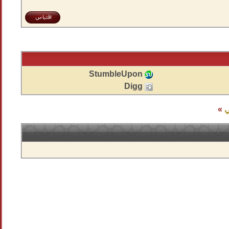
StumbleUpon
Digg
ي
»