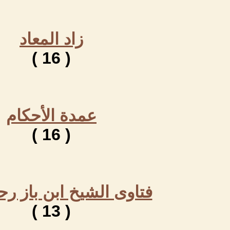
زاد المعاد
( 16 )
عمدة الأحكام
( 16 )
فتاوى الشيخ ابن باز رح
( 13 )