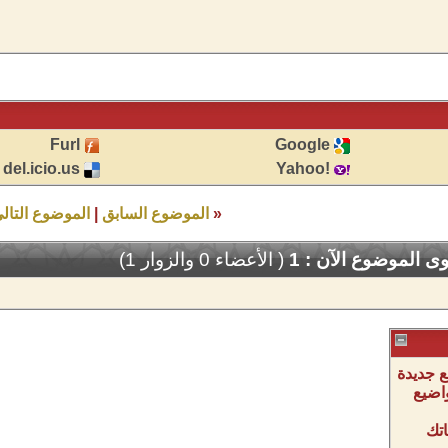
Furl
Google
del.icio.us
!Yahoo
«
الموضوع السابق
|
الموضوع التال
 الموضوع الآن : 1
( الأعضاء 0 والزوار 1)
 جديدة
اضيع
تك