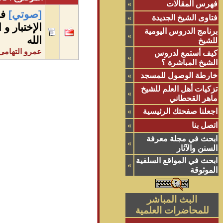
فهرس المقالات
»
[صوتي]
فق
فتاوى الشيخ الجديدة
»
اﻹختبار و 
برنامج الدروس اليومية
»
الله
للشيخ
عمرو التهامى
كيف أستمع لدروس
»
الشيخ المباشرة ؟
خارطة الوصول للمسجد
»
تزكيات أهل العلم للشيخ
»
ماهر القحطاني
اجعلنا صفحتك الرئيسية
»
اتصل بنا
»
ابحث في مجلة معرفة
»
السنن والآثار
ابحث في المواقع السلفية
»
الموثوقة
البث المباشر
للمحاضرات العلمية