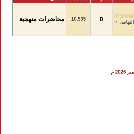
07:14PM
0
محاضرات منهجية
10,535
لتهامى