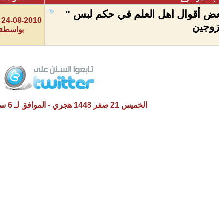
عض أقوال اهل العلم في حكم لبس "
24-08-2010
لزوجين
بواسطة
الخميس 21 صفر 1448 هجري - الموافق لـ 6 سبتمبر 2026 م