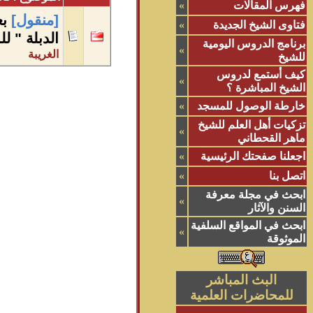
فهرس المقالات
»
[منقول]
ب
فتاوى الشيخ الجديدة
»
الدبلة " ل
برنامج الدروس اليومية
»
الغريبة
للشيخ
كيف أستمع لدروس
»
الشيخ المباشرة ؟
خارطة الوصول للمسجد
»
تزكيات أهل العلم للشيخ
»
ماهر القحطاني
اجعلنا صفحتك الرئيسية
»
اتصل بنا
»
ابحث في مجلة معرفة
»
السنن والآثار
ابحث في المواقع السلفية
»
الموثوقة
البث المباشر
للمحاضرات العلمية