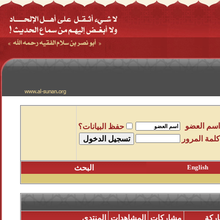
اسم العضو
حفظ البيانات؟
كلمة المرور
English
البحث
ركة
مشاركات
المشاهدات
المنتدى