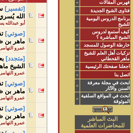
فهرس المقالات
»
[تفسير]
سل
فتاوى الشيخ الجديدة
»
الله يُسر
برنامج الدروس اليومية
»
أبو عبدالله ي
للشيخ
كيف أستمع لدروس
[صوتي]
تف
»
الشيخ المباشرة ؟
ماهر بن ظ
خارطة الوصول للمسجد
»
عمرو التهامى
تزكيات أهل العلم للشيخ
»
[متجدد]
بع
ماهر القحطاني
الشيخ ماه
اجعلنا صفحتك الرئيسية
»
عمرو التهامى
اتصل بنا
»
[صوتي]
تف
ابحث في مجلة معرفة
»
السنن والآثار
ماهر بن ظ
ابحث في المواقع السلفية
عمرو التهامى
»
الموثوقة
[صوتي]
تف
ماهر بن ظ
البث المباشر
عمرو التهامى
للمحاضرات العلمية