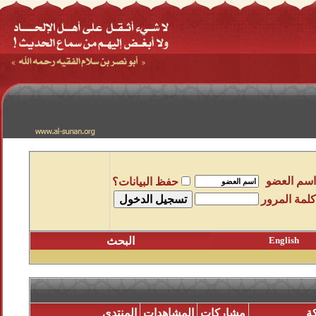
اسم العضو
حفظ البيانات؟
كلمة المرور
English
البحث
ة
مشاركات
المشاهدات
المنتدى