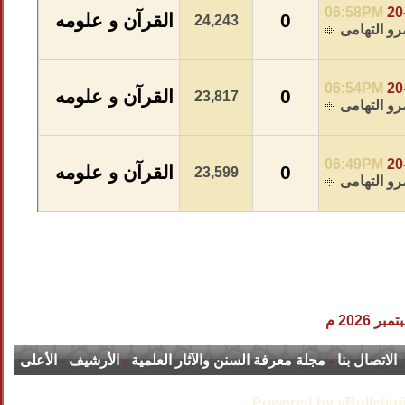
06:58PM
20
0
القرآن و علومه
24,243
و التهامى
06:54PM
20
0
القرآن و علومه
23,817
و التهامى
06:49PM
20
0
القرآن و علومه
23,599
و التهامى
الاتصال بنا
-
مجلة معرفة السنن والآثار العلمية
-
الأرشيف
-
الأعلى
Powered by vBulletin®