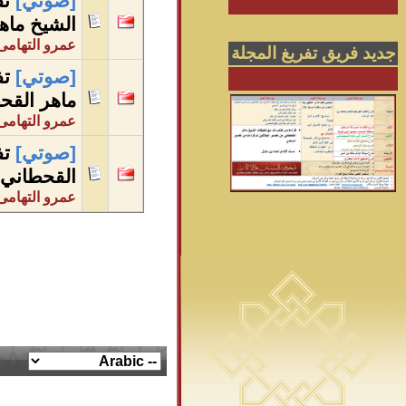
[صوتي]
تف
الشيخ ماه
عمرو التهامى
جديد فريق تفريغ المجلة
[صوتي]
تف
ماهر القح
عمرو التهامى
[صوتي]
تف
القحطاني
عمرو التهامى