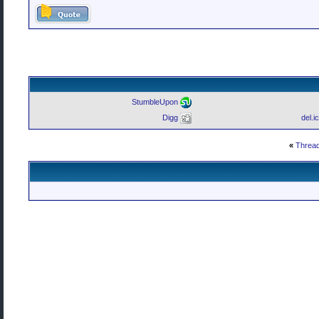
StumbleUpon
Digg
del.i
»
Thread