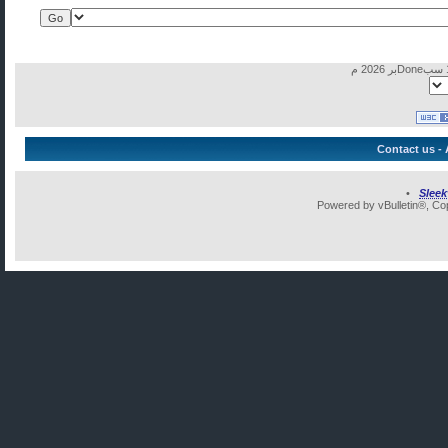
Contact us
-
•
Slee
Powered by vBulletin®, Cop