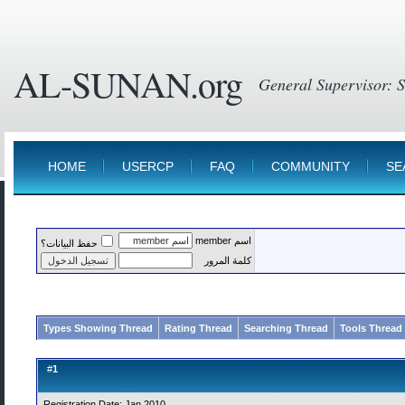
AL-SUNAN.org
HOME
USERCP
FAQ
COMMUNITY
SE
اسم member
حفظ البيانات؟
كلمة المرور
Types Showing Thread
Rating Thread
Searching Thread
Tools Thread
1
#
Registration Date: Jan 2010