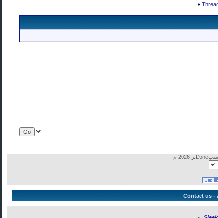
»
Thread
Contact us
-
•
Slee