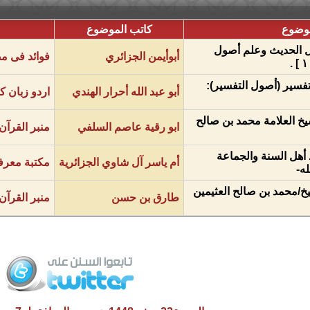
موضوع
كاتب الموضوع
ل الحديث وعلم أصول
أبوأيمن الجزائري
فوائد فى م
تفسير (أصول التفسير):
أبو عبد الله أحرار الهندي
اردو زبان ک
خ العلامة محمد بن صالح
ابو رقية عاصم السلفي
منبر القرآن
هل السنة والجماعة
أم ياسر آل شاوي الجزائرية
مكتبة معرفة
له-
خ/محمد بن صالح العثيمين
طارق بن حسن
منبر القرآن