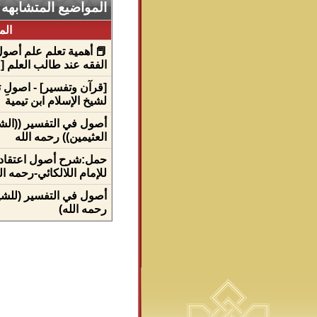
المواضيع المتشابهه
ال
📕 أهمية تعلم علم أصو
الفقه عند طالب العلم [ ١ ] .
[قرآن وتفسير] - اصولِ 
لشيخ الإسلام ابن تيمية
أصول في التفسير ((الشي
العثيمين)) رحمه الله
حمل:شرح أصول اعتقاد أ
للإمام اللالكائي-رحمه ال
أصول في التفسير (للشي
رحمه الله)