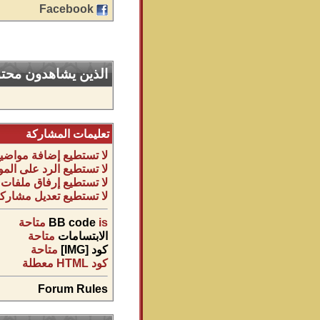
Facebook
الذين يشاهدون محتوى
تعليمات المشاركة
لا تستطيع
إضافة مواضيع
لا تستطيع
الرد على المو
لا تستطيع
إرفاق ملفات
لا تستطيع
تعديل مشاركا
is
BB code
متاحة
الابتسامات
متاحة
كود [IMG]
متاحة
كود HTML
معطلة
Forum Rules