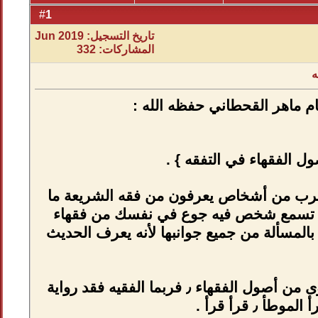
1
#
تاريخ التسجيل: Jun 2019
المشاركات: 332

🔹 المنن الربانية من درر كلام
📕 قال شيخ الإسلام ابن 
وذلك ابن تيمية وغيره قالوا سبحان الله تط
يشفي غليلك مثل أهل الحديث وتسمع لفلان ٫ تسمع لفلان تحسّ كل م
العصر ٫ إلا إذا سمعت شخص من أهل الحديث فإنه يشبعك علماً ٫ يأتيك بالمسألة من جميع جوانبها لأنه
قال شيخ الإسلام ابن تيمية رحمه الله أصول أهل الحديث في التفقه أقوى من أصول الفقهاء ٫ فربما الفقيه فقد رواية