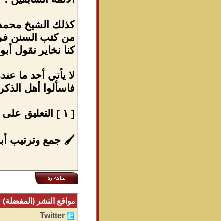
كذلك الشيخ محمد 
كنا نخاير نقول أبو
فاسألوا أهل الذكر إن
[ ١ ] التعليق على تفسير الحافظ ابن كثير الدمشقي رحمه الله .
🖌 جمع وترتيب أبو أيمن أمين
مواقع النشر (المفضلة)
Twitter