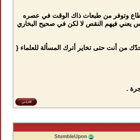
ستطاع وتوفر من طبعات ذاك الوقت في عصره
ائنا ٫ ونحن لا نقول غيرهم ليس يعني فيهم النقص لا لكن في صحيح البخاري
ه علم يخاير يقول هذا الشيخ أفضل من هذا ٫ لا إلزم حدّك من أنت حتى تخاير أترك المسألة للعلماء {
StumbleUpon