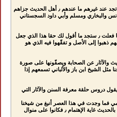
فيأتيك بالمسألة من جميع جنباتها ٫ فإذا تكلّم صاحب الحديث يشفيك فلا تجد عند غيرهم ما عندهم ٫ أهل الحديث جزاهم
 أنس والبخاري ومسلم وأبي داود السجستاني
فمهما فعلت لن تجد عند غيرهم شيء يروي غليلك مثلهم في العلم مهما فعلت ٫ ستجد ما أقول لك حقا هذا الذي جعل
م ذهبوا إلى الأصل و تفقّهوا فيه الذي هو
ث والآثار عن الصحابة ويصفّونها على صورة
د كيف تشبع قلبك ٫ وعلى هذا مشايخنا مثل الشيخ ابن باز والألباني تسمعهم إذا
 ٫ الآن يعيّبون هذه الحلقة يقول دروس حلقة معرفة السنن والآثار التي
ز يقرأ عليه مسلم ٫ الإمام أحمد الدارمي فما وجدت في هذا العصر أنبغ من شيخنا
ابن باز والألباني من جهة السعة في العلم ٫ لأنهم اهتموا بالحديث اهتموا بالحديث غاية الإهتمام ٫ فكانوا على منوال