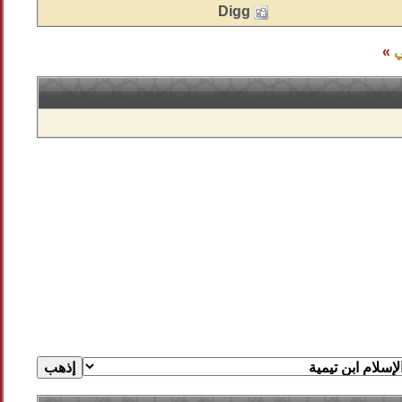
Digg
ي
»