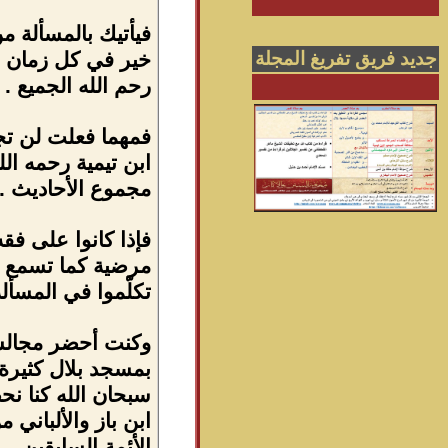
جديد فريق تفريغ المجلة
خير في كل زمان م
رحم الله الجميع .
ابن تيمية رحمه الل
مجموع الأحاديث .
فإذا كانوا على فق
تكلّموا في المسألة أشبعوا م
بمسجد بلال كثيرة كثيرة ٫ وينفرو
الأئمة السابقين .