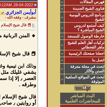
فهرس المقالات
»
28-04-2022, 10:12AM
فتاوى الشيخ الجديدة
»
أبوأيمن الجزائري
برنامج الدروس اليومية
»
مشرف - وفقه الله -
للشيخ
📕 قال شيخ الإسلام 
كيف أستمع لدروس
»
الشيخ المباشرة ؟
🔹 المنن الربانية 
خارطة الوصول للمسجد
»
تزكيات أهل العلم للشيخ
»
ماهر القحطاني
📕 قال شيخ الإسلا
اجعلنا صفحتك الرئيسية
»
اتصل بنا
»
وذلك ابن تيمية و
ابحث في مجلة معرفة
»
السنن والآثار
ابحث في المواقع السلفية
»
الموثوقة
وطرقه .
البث المباشر
للمحاضرات العلمية
أو روايتين ٫ صاحب الحديث في المسألة قرأ البخاري ومسلم الترمذي قرأ الموطأ ٫ قرأ قرأ .