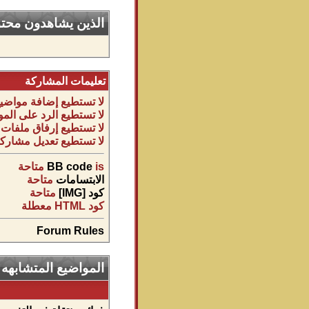
الذين يشاهدون محتوى
تعليمات المشاركة
لا تستطيع
إضافة مواضيع
لا تستطيع
الرد على المو
لا تستطيع
إرفاق ملفات
لا تستطيع
تعديل مشاركا
is
BB code
متاحة
الابتسامات
متاحة
كود [IMG]
متاحة
كود HTML
معطلة
Forum Rules
المواضيع المتشابهه