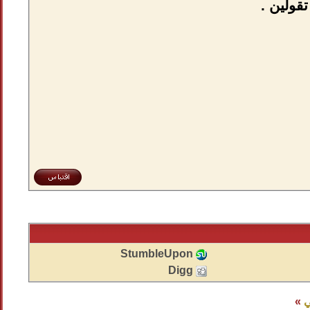
قولين .
StumbleUpon
Digg
ي
»