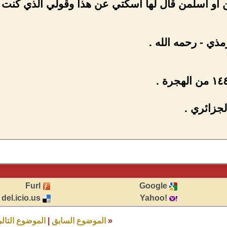
 أو أسلمن قال لها أسكتي عن هذا وقولي الذي كنت ت
ذي - رحمه الله .
جزائري .
Furl
Google
del.icio.us
!Yahoo
«
الموضوع السابق
|
الموضوع التال