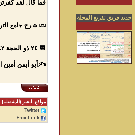
فما قال لقد كفرتن
جديد فريق تفريغ المجلة
📜 شرح جامع الترم
📆 ٢٤ ذو الحجة ١٤٤٢ من الهجرة .
✍أبو أيمن أمين ال
مواقع النشر (المفضلة)
Twitter
Facebook