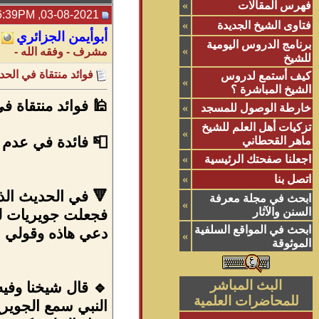
فهرس المقالات
»
03-08-2021, 06:39PM
فتاوى الشيخ الجديدة
»
أبوأيمن الجزائري
برنامج الدروس اليومية
»
مشرف - وفقه الله -
للشيخ
فوائد منتقاة في الحد
كيف أستمع لدروس
»
الشيخ المباشرة ؟
🕌 فوائد منتقاة في
خارطة الوصول للمسجد
»
تزكيات أهل العلم للشيخ
»
📮 فائدة في عدم جو
ماهر القحطاني
اجعلنا صفحتك الرئيسية
»
اتصل بنا
»
🔻 في الحديث ال
ابحث في مجلة معرفة
»
السنن والآثار
فجعلت جويريات لنا
ابحث في المواقع السلفية
دعي هاذه وقولي ب
»
الموثوقة
البث المباشر
🔹 قال شيخنا وفيه
للمحاضرات العلمية
النبي سمع الجويريا