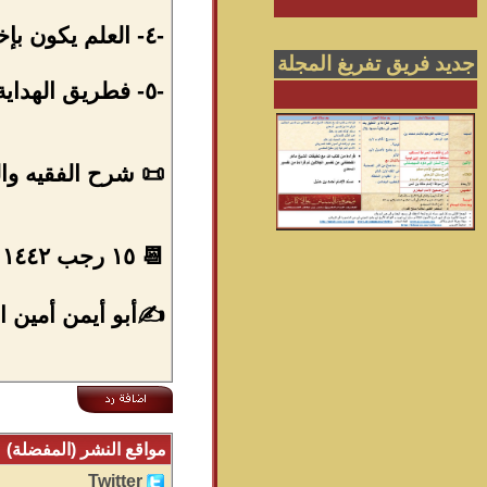
-٤- العلم يكون بإخلاص وبجد واجتهاد كما قال تعالى " يا يحيى خذ الكتاب بقوة " فهل عملنا بهذه الآية .
جديد فريق تفريغ المجلة
-٥- فطريق الهداية تعلم العلم بخلاف طريق الغواية كطريقة أهل التصوف و الخوارج والإخوان وأضرابهم .
📜 شرح الفقيه وال
📆 ١٥ رجب ١٤٤٢ من الهجرة .
✍أبو أيمن أمين ال
مواقع النشر (المفضلة)
Twitter