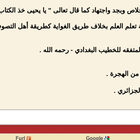
متفقه للخطيب البغدادي - رحمه الله .
جزائري .
Furl
Google