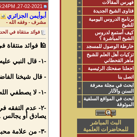
فهرس المقالات
»
27-02-2021, 06:24PM
فتاوى الشيخ الجديدة
»
أبوأيمن الجزائري
برنامج الدروس اليومية
»
مشرف - وفقه الله -
للشيخ
فوائد منتقاة في الحد
كيف أستمع لدروس
»
الشيخ المباشرة ؟
🕌 فوائد منتقاة في
خارطة الوصول للمسجد
»
تزكيات أهل العلم للشيخ
»
-١- قال النبي عليه الصلاة والسلام " من يرد الله به خيرا يفقهه في الدين " .
ماهر القحطاني
اجعلنا صفحتك الرئيسية
»
- قال شيخنا الفاضل
اتصل بنا
»
ابحث في مجلة معرفة
»
السنن والآثار
-١- لا يصطفي الله للعلم إلا الأخيار ، الذي لا يريد الله به خيرا لا يجلس في حلقات العلم .
ابحث في المواقع السلفية
»
الموثوقة
-٢- عدم التفقه ف
يصادق أو يجالس .
البث المباشر
للمحاضرات العلمية
-٣- من علامة محبة العبد لربه أنه يفقهه في الدين ، فالشرود عن التفقه في الدين علامة شر في العبد .