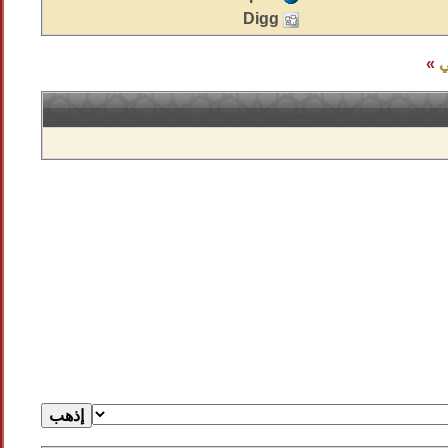
Digg
ي
»