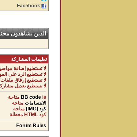
Facebook
الذين يشاهدون محتوى
تعليمات المشاركة
لا تستطيع
إضافة مواضيع
لا تستطيع
الرد على المو
لا تستطيع
إرفاق ملفات
لا تستطيع
تعديل مشاركا
is
BB code
متاحة
الابتسامات
متاحة
كود [IMG]
متاحة
كود HTML
معطلة
Forum Rules