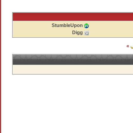
StumbleUpon
Digg
ي
»