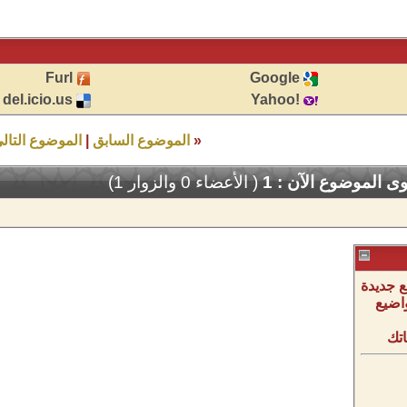
Furl
Google
del.icio.us
!Yahoo
«
الموضوع السابق
|
الموضوع التال
 الموضوع الآن : 1
( الأعضاء 0 والزوار 1)
 جديدة
اضيع
تك