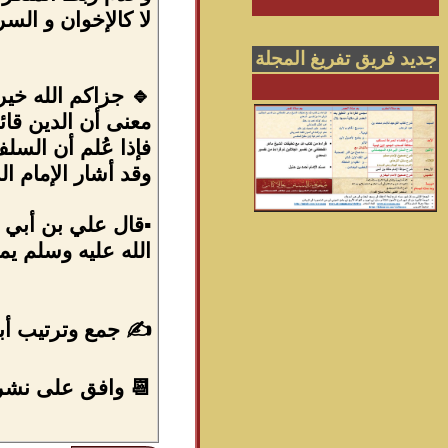
لا كالإخوان و الس
جديد فريق تفريغ المجلة
🔹 ‏جزاكم الله خي
معنى أن الدين قائم 
فإذا عُلم أن السل
‏وقد أشار الإمام ا
▪️‏قال علي بن أبي
الله عليه وسلم يم
✍ جمع وترتيب أبو
📆 وافق على نشره