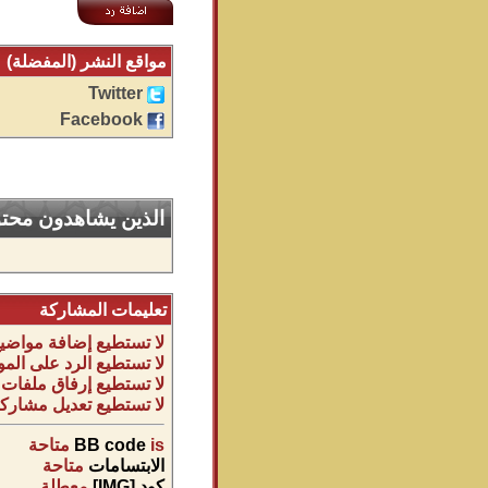
مواقع النشر (المفضلة)
Twitter
Facebook
الذين يشاهدون محتوى
تعليمات المشاركة
لا تستطيع
إضافة مواضيع
لا تستطيع
الرد على المو
لا تستطيع
إرفاق ملفات
لا تستطيع
تعديل مشاركا
is
BB code
متاحة
الابتسامات
متاحة
كود [IMG]
معطلة