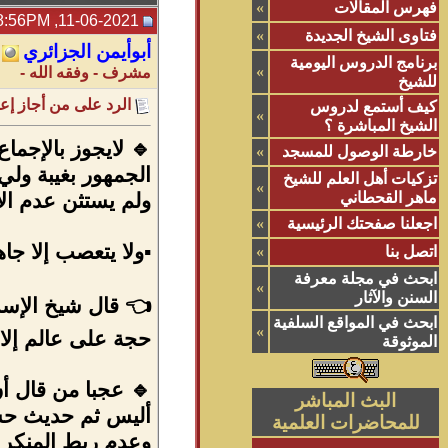
فهرس المقالات
»
11-06-2021, 08:56PM
فتاوى الشيخ الجديدة
»
أبوأيمن الجزائري
برنامج الدروس اليومية
»
مشرف - وفقه الله -
للشيخ
الرد على من أجاز إعل
كيف أستمع لدروس
»
الشيخ المباشرة ؟
🔹 ‏لايجوز بالإجم
خارطة الوصول للمسجد
»
الجمهور بغيبة ولي
تزكيات أهل العلم للشيخ
»
ماهر القحطاني
ولم يستثن عدم الإ
اجعلنا صفحتك الرئيسية
»
▪️ولا يتعصب إلا جا
اتصل بنا
»
ابحث في مجلة معرفة
»
السنن والآثار
👈 ‏قال شيخ الإسلا
ابحث في المواقع السلفية
»
حجة على عالم إلا ب
الموثوقة
🔹 ‏عجبا من قال أ
البث المباشر
أليس ثم حديث حسن
للمحاضرات العلمية
وعدم ربط المنكر به