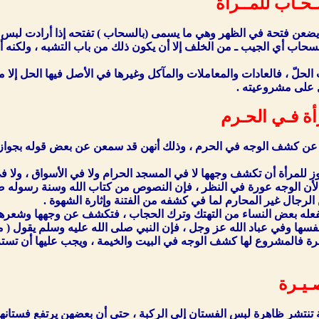
ـحـاب للمــرأة
ضعن فتحة في الظهر وهي ما يسمى (بالسحاب ) تفتحه إذا أرادت لبس ال
لسحاب أي الجيب ـ من الخلف إلا أن يكون ذلك من باب التشبه ، ولكنه أ
الحلّ ، فالعادات والمعاملات والمآكل وغيرها في الأصل فيها الحل إلا م
ل على مشروعيته .
أة فـي الحـرم
 عن كشف الوجه في الحرم ، وذلك أنهن قد سمعن عن بعض قوله بجواز 
وز للمرأة أن تكشف وجهها لا في المسجد الحرام ولا في الأسواق ، ولا ف
لأن الوجه عورة في النظر ، فإن النصوص من كتاب الله وسنة رسوله صل
لرجال غير المحارم لما في كشفه من الفتنة وإثارة الشهوة .
ما تفعله بعض النساء من التهتك وترك الحجاب ، فتكشف عن وجهها وشعره
نفسها وفي عباد الله عز وجل ، فإن النبي صلى الله عليه وسلم يقول ( م
رة فالمشروع لها كشف الوجه في البيت والخيمة ، ويجب عليها أن تستر
ـيـرة
ة تنتشر ظاهرة لبس الفستان إلي الركبة ، حتى أن بعضهن يرتفع فستانها 