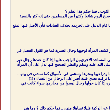
ثوب ـ فما حكم هذا العلم ؟
صبح اليوم شائعا وكثيرا من المسلمين حتى إنه كثر بالنسبة
ا قام الدليل على تحريمه بخلاف العبادات فأن الأصل فيها المنع
كشف المرأة لوجهها وحال العمرة،فما هو القول الفصل في
ي المساجد الأخرى،بل الواجب عليها إذا كان عندها رجال غير
ى الله عليه وسلم والنظر الصحيح كلها تدل على أن المرأة
ا وذراعيها ونحرها وتمشي في الأسواق كما تمشي في بيتها .
ا تركت بعدي فتنة أضر على الرجال من النساء ) (1)
ه إذا كان حولها رجال ليسوا من محارمها سواء كانت في
عن الركبة قليلا تساهلا منهن ـ فما حكم ذلك ؟ وما هي