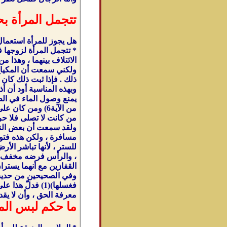
تتجمل المرأة بح
هل يجوز للمرأة استعمال
* تتجمل المرأة لزوجها ف
الائتلاف بينهما ، وهذا م
ولكني سمعت أن المكياج ي
ذلك . فإذا ثبت ذلك كان 
وبهذه المناسبة أود أن أ
يمنع وصول الماء في الطهار
من الآية6) ومن 
من كانت لا تصلى فلا حرج
ولقد سمعت أن بعض الناس
مسافرة ، ولكن هذه فتوى
للستر ، لأنها تباشر ال
، والرأس فرضه مخفف من
القفازين مع أنهما يستران 
وفي الصحيحين من حديث ا
فغسلها)(1) فدل
معرفة الحق ، وأن لا يقد
ما حكم لبس المل