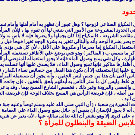
دود
 المكياج الصناعي لزوجها ؟ وهل تجوز أن تظهر به أمام أهلها وأمام ن
ي الحدود المشروعة من الأمور التي ينبغي لها أن تقوم بها ، فلأن المر
ن مقاصد الشريعة ، فالمكياج إذا كان يجملها ولا يضرها فإنه لا بأس به ولا
ضر بشرة الوجه وأنه والبتالى تتغير به بشرة الوجه تغيرا قبيحا قبل ز
استعمال المكياج إما محرما أو مكروها علي الأقل ، لأن كل شي يؤدى بال
ذكر ما يسمي ب ( المناكير ) وهو شي يوضع علي الأظافر تستعمله المرأة و
ة ، وكل شي يمنع وصول الماء فإنه لا يجوز استعماله للمتوضي أو المغتسل ، لأن
كان على أظفارها مناكير فإنها تمنع وصول الماء ، فلا يصدق عليها أنها غ
 عليها إذا استعملته إلا أن يكون هذا الفعل من خصائص نساء الكفار ، فإن
 أفتى بأن هذا من جنس لبس الخفين ، وأنه يجوز أن تستعمله المرأة لمد
 غلط وليس كل ما ستر الناس به أبدانهم يلحق بالخفين ، فإن جاءت الش
أرض والحصى والبرودة وغير ذلك ، فخصص الشارع المسح بهما . وقد يدعى
 أصله ، فإن فريضة الرأس هي المسح بخلاف الوجه فإن فريضته الغسل
اليد .
لمغيرة بن شعبة : ( أن النبي صلى الله عليه وسلم توضأ وعليه جبة ضي
ّ هذا على أنه لا يجوز للإنسان أن يقيس أي حائل يمنع وصول الماء علي الع
م على فتوى إلا وهو يشعر أن الله تعالى سائله عنها ، لأنه يعبر عن شريع
ابس الضيقة والبنطلون للمرأة ؟