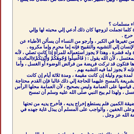
ساء مسلمات ؟
أة كلما تجملت لزوجها كان ذلك أدعي إلي محبته لها وإلي
 حرج .
من تغيرها في الكبر ، وأرجو من النساء أن يسألن الأطباء عن
إنسان إلي التشويه والتقبيح فإنه إما محرم وإما مكروه .
له قشرة ، وهذا لا يجوز استعماله للمرأة إذا كانت تصلي ، لأنه
 الله يقول : ( فَاغْسِلُوا وُجُوهَكُمْ وَأَيْدِيَكُمْ)(المائدة:
سلت يدها فتكون قد تركت فريضة من فرائض الوضوء أو الغسل ، وأما
ه لا يجوز لما فيه التشبه بهم .
ة يوم وليلة إن كانت مقيمة ، ومدة ثلاثة أيام إن كانت
ريعة بالمسح عليهما للحاجة إلي ذلك غالبا فإن القدم محتاجة
 قياسها على العمامة وليس بصحيح ، لأن العمامة محلها الرأس
 ، ولهذا لم يبح النبي صلى الله عليه وسلم أن تمسح
قة الكمين فلم يستطع إخراج يديه ، فأخرج يديه من تحتها
مامة وعلى الخفين ، والواجب على المسلم أن يبذل غاية جهده في
ة الله عز وجل .