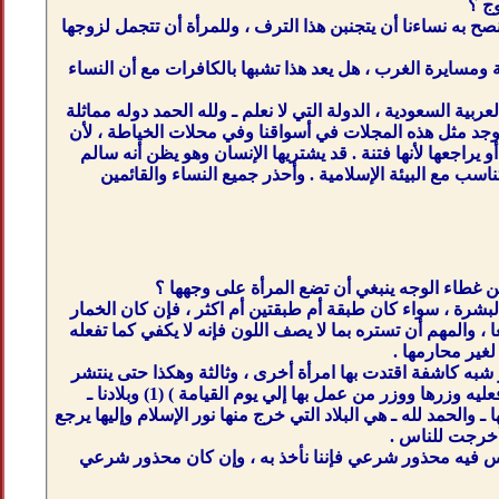
ج ؟
ح به نساءنا أن يتجنبن هذا الترف ، وللمرأة أن تتجمل لزوجها
 ومسايرة الغرب ، هل يعد هذا تشبها بالكافرات مع أن النساء
ية السعودية ، الدولة التي لا نعلم ـ ولله الحمد دوله مماثلة
 توجد مثل هذه المجلات في أسواقنا وفي محلات الخياطة ، لأن
يراجعها لأنها فتنة . قد يشتريها الإنسان وهو يظن أنه سالم
اسب مع البيئة الإسلامية . وأحذر جميع النساء والقائمين
 غطاء الوجه ينبغي أن تضع المرأة على وجهها ؟
بشرة ، سواء كان طبقة أم طبقتين أم اكثر ، فإن كان الخمار
 ، والمهم أن تستره بما لا يصف اللون فإنه لا يكفي كما تفعله
غير محارمها .
شبه كاشفة اقتدت بها امرأة أخرى ، وثالثة وهكذا حتى ينتشر
ذلك بين النساء ، وقد ثبت عنه صلى الله عليه وسلم أنه قال : ( من سنّ في الإسلام سنة سيئة فعليه وزرها ووزر من عمل بها إلي يوم القيامة ) (1) وبلادنا ـ
ـ والحمد لله ـ هي البلاد التي خرج منها نور الإسلام وإليها يرجع
 أخرجت للناس .
 وليس فيه محذور شرعي فإننا نأخذ به ، وإن كان محذور شرعي