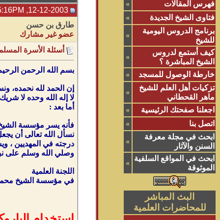
فهرس المقالات
»
12-12-2003, 05:16PM
فتاوى الشيخ الجديدة
»
طارق بن حسن
برنامج الدروس اليومية
عضو غير مشارك
»
للشيخ
أسئلة الأسرة المسلمة
كيف أستمع لدروس
»
الشيخ المباشرة ؟
بسم الله الرحمن الرحيم
خارطة الوصول للمسجد
»
تزكيات أهل العلم للشيخ
إن الحمد لله نحمده، ونس
»
ماهر القحطاني
لا إله الله وحده لا شري
أما بعد :
اجعلنا صفحتك الرئيسية
»
اتصل بنا
»
فأنه يسر مؤسسة الشيخ مح
نسأل الله تعالى أن يجعل
ابحث في مجلة معرفة
»
درجته في المهديين ، وي
السنن والآثار
وصلي الله وسلم على نبي
ابحث في المواقع السلفية
»
الموثوقة
اللجنة العلمية
في مؤسسة الشيخ محمد 
البث المباشر
للمحاضرات العلمية
استخدام الباروك