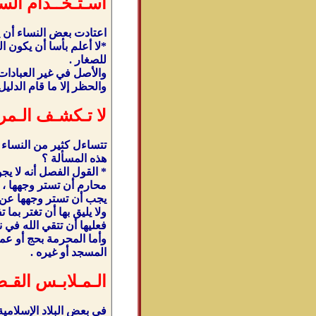
اسـتـخــدام الس
اعتادت بعض النساء أن ي
*لا أعلم بأسا أن يكون ا
للصغار .
والأصل في غير العبادات 
والحظر إلا ما قام الدلي
لا تـكشـف الـمر
تتساءل كثير من النساء
هذه المسألة ؟
* القول الفصل أنه لا يج
محارم أن تستر وجهها ، 
يجب أن تستر وجهها عن ا
ولا يليق بها أن تغتر ب
فعليها أن تتقي الله في 
وأما المحرمة بحج أو عم
المسجد أو غيره .
الـمـلابـس القـص
في بعض البلاد الإسلامي