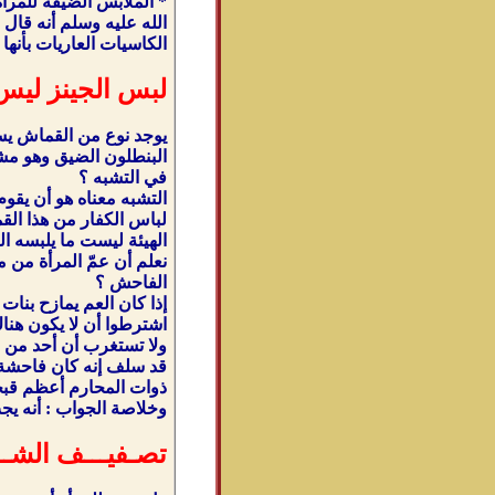
* الملابس الضيقة للمرأ
الكاسيات العاريات بأنها 
لبس الجينز ليس
يوجد نوع من القماش يسم
البنطلون الضيق وهو مشه
في التشبه ؟
التشبه معناه هو أن يقو
لباس الكفار من هذا القم
الهيئة ليست ما يلبسه الك
نعلم أن عمّ المرأة من م
الفاحش ؟
إذا كان العم يمازح بنات
اشترطوا أن لا يكون هناك
ولا تستغرب أن أحد من الن
ذوات المحارم أعظم قبحا
وخلاصة الجواب : أنه يج
تصـفيـــف الشـــ