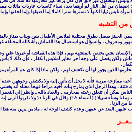
ة ولبس البنطلون غير لائق فإن كان يراها غير محارمها فلا شك في تح
المرأة تلبس ثيابا لكنها لا تسترها سترا كاملا إما لضيقها وإما لخفتها وإ
 من التشبه
ي الجينز يفصل بطرق مختلفة لملابس الأطفال بنين وبنات يمتاز بالمتان
ور ومعروف ، والسؤال هو استعمال هذا القماش بأشكاله المختلفة غير
م الإنسان بشي يختص بالمتشبه بهم ، فإذا هذه القماشة أو غيرها علي و
اش ولكن يفصل علي وجه آخر مغاير لملابس الكفار ، فإن ذلك لا بأس به 
فار .
حارمها الذين يجوز لها أن تكشف لهم . ولكن ماذا إذا كان عم المرأة يمز
 أخيه ممازحة مريبة فأنه لا يحل أن يأتين إليه ولا يكشفن وجوههن عنده ل
 فتنة ، وهذا الرجل الذي يمازح بنات أخيه مزاحا قبيحا معناه أنه يخشى 
اس يمكن أن تتعلق رغبته بمحارمه ـ والعياذ بالله ـ وانظر إلي التعبير الق
 من الزنا .
ب عليهن البعد عن عمهن وعدم كشف الوجه له ، مادمن يرين منه هذا الم
عــر