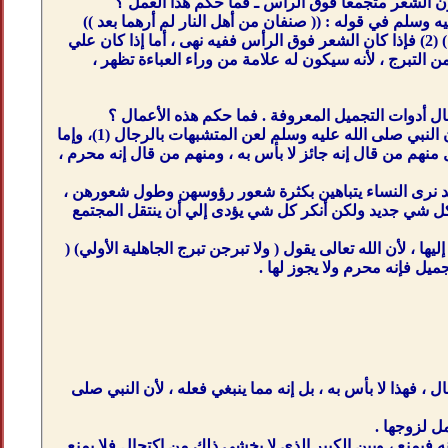
ون الشعر متجمعا فوق الرأس ـ فما حكم هذا العمل ؟
 وسلم في قوله : (( صنفان من أهل النار لم أرهما بعد ))
وذكر الحديث : وفيه (( نساء كاسيات عاريات ، مائلات مميلات ، رؤوسهن كأسنمة البخت المائلة) (2) فإذا كان الشعر فوق الرأس ففيه نهى ، أما إذا كان علي
ن التبرج ، لأنه سيكون له علامة من وراء العباءة تظهر ،
ال أدوات التجميل المعروفة . فما حكم هذه الأعمال ؟
قصّ المرأة لشعرها إما أن يكون على وجه يشبه شعر الرجال فهذا محرم ومن كبائر الذنوب، لأن النبي صلى الله عليه وسلم لعن المتشبهات بالرجال (1)، وإما
 منهم من قال إنه جائز لا بأس به ، ومنهم من قال إنه محرم ،
بعيد نرى النساء يتباهين بكثرة شعور رؤوسهن وطول شعورهن ،
ر كل شي جديد ولكن أنكر كل شي يؤدى إلي أن ينتقل المجتمع
ا ، لأن الله تعالى يقول ( ولا تبرجن تبرج الجاهلية الأولي) (
، فهذا لا بأس به ، بل إنه مما ينبغي فعله ، لأن النبي صلى
مل لزوجها .
فيمنع ، وبين الكبير الذي لا يخشى ذلك من اكتحال فلا يمنع .