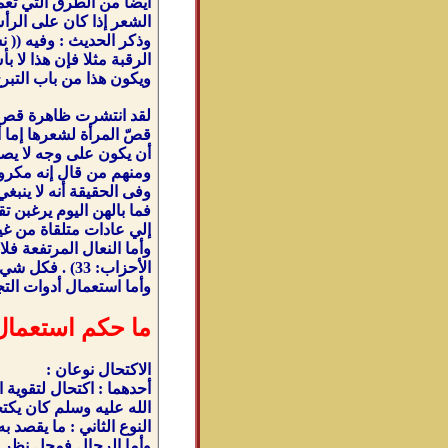
أيضا من الطرق التي تعم
الشعر إذا كان على الرأ
الرقبة مثلا فإن هذا لا 
ويكون هذا من باب التبرج
لقد انتشرت ظاهرة قص شع
أن يكون على وجه لا يصل 
ومنهم من قال إنه مكروه
وفى الحقيقة أنه لا ينب
فما بالهن اليوم يرغبن 
إلي عادات متلقاة من غي
وأما النعال المرتفعة فلا
الأحزاب: 33) . فكل شي يكون به تبرج المرأة وظهورها وتميزها من بين النساء على وجه فيه التجميل فإنه محرم ولا يجوز لها .
وأما استعمال أدوات التج
ما حكم استعمال
الاكتحال نوعان :
أحدهما : اكتحال لتقوية 
الله عليه وسلم كان يكتحل
النوع الثاني : ما يقصد 
وأما الرجال فمحل نظر ، 