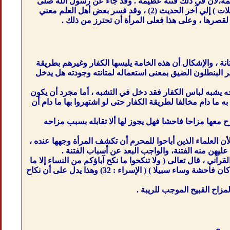
ريمه،لأن في ذلك فتنه عظيمة . وقد جاء عن رسول الله صلى
الله عليه وسلم أنه قال : (صنفان من أهل النار لم أرهما بعد ، نساء كاسيات عاريات مائلات مميلات ) إلي آخر الحديث (2) ، وقد فسر بعض أهل العلم معني
ما لقصرها ، وعلى هذا فعلى المرأة أن تحترز من ذلك .
ة ، والإشكال أن هذه الخامة يلبسها الكفار وغيرهم بطريقة
 البنطلون الضيق بمعنى استعماله لمتانته وجودته هل يدخل
جه يشبه لباس الكفار فقد دخل في التشبه ، أما مجرد أن يكون
ما دام مخالفا لطريقة الكفار حتى لو اشتهروا بها ما دام أن
ح معها مزاحا فاحشا فهل يجوز لها ألا تقابله بسبب مزاحه
أن العلماء الذين أباحوا للمحرم أن تكشف المرأة وجهها عنده ،
عليهن منه الفتنة، والواجب البعد عن أسباب الفتنة .
رآني ، قال تعالى ( ولا تنكحوا ما نكح آباؤكم من النساء إلا ما
قد سلف إنه كان فاحشة ومقتا وساء سبيلا ) ( النساء :22) وقال في الزنا : ( ولا تقربوا الزنى إنه كان فاحشة وساء سبيلا ) ( الإسراء : 32) وهذا يدل على أن نكاح
زاح القبيح الموجب للريبة .