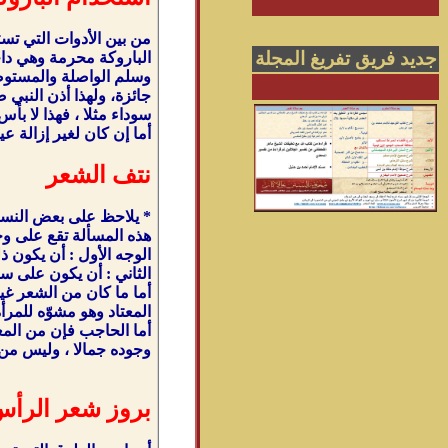
من بين الأدوات التي تس
جديد فريق تفريغ المجلة
الباروكة محرمة وهي دا
جائزة، ولهذا أذن النبي
سوداء مثلا ، فهذا لا بأس 
أما إن كان لغير إزالة ع
نتف الشعر
* يلاحظ على بعض النساء
هذه المسألة تقع على وج
الوجه الأول : أن يكون ذ
الثاني : أن يكون على سب
أما ما كان من الشعر غير
المعتاد وهو مشوّه للمرأة
أما الحاجب فإن من المعت
وجوده جمالا ، وليس من ا
بروز شعر الرأ