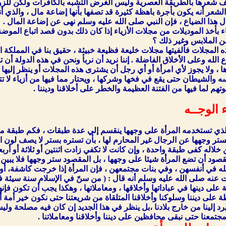
ف شعرها بالطريقة العصرية وليس الغرض التشبه بالكافرات ولكن للزو
عر أنه يكون بأجرة باهظة كثيرة قد تصفها بأنها إضاعة مال ، والذي أنص
ل هذا الضياع ، فإن النبي صلى الله عليه وسلم نهى عن إضاعة المال .
بأخذ الموديلات من مجلات الأزياء إذا كان ذلك بدون قصد اتباع الموضة
ن الملابس وغير ذلك ؟
لمجلات فألفيتها مجلات خليعة فظيعة خبيثة ، حقيق بنا في المملكة العرب
لله وعلى الأخلاق الفاضلة . إننا نريد أن نربأ ونحن في هذه الدولة أن
 ولا يجوز لأي امرأة أو أي رجل أن يشترى هذه المجلات أو ينظر إليها أو 
سه والشيطان حتى يقع في فخها وشركها ، ويحتار مما فيها من أزياء لا تتن
هم لما فيها من الفتنة العظيمة والخطر على أخلاقنا وديننا .
 الوجــه
لذي تستخدمه المرأة على وجهها ينقسم إلي عدة طبقات ، فكم طبقة من
ستر وجهها عن الرجال غير المحارم لها ، بأن تستره بستر لا يصف لون ال
خلاله كفى طبقة واحدة ، وإن كانت لا تكفي زادت اثنتين أو ثلاثة أو أربعا
صود أن تضع المرأة شيئا على وجهها ، بل المقصود ستر وجهها فلا يبين ل
لله في أنفسهن ، وفي بنات مجتمعهن ، فإن المرأة إذا خرجت كاشفة، أو 
 على دينها في عباداتها وأخلاقها ، ومعاملاتها ، وهكذا يجب أن تكون فإنها 
ة على ديننا وسلوكنا وأخلاقنا المتلقاة من شريعتنا حتى نكون خير أمة
 يرد إلينا من خارج بلادنا ،بل ينظر في هذا الجديد إن كان فيه مصلحة
جتمعنا حتى نبقى محافظين على ديننا وأخلاقنا ومعاملاتنا .