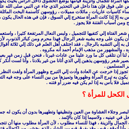
لها المرأة للجمال والزينة قيامها بوضع الحشوى داخل الرأس بحيث يك
س على فوق فإن هذا داخل في التحذير الذي جاء عن النبي صلى الله عليه
بأس به إلا إذا كانت المرأة ستخرج إلي السوق ، فإن في هذه الحال يكون م
 ومن أسباب الفتنة فلا يجوز .
ر الفتاة إلي كتفيها للتجميل ، ولبس النعال المرتفعة كثيرا ، واستعم
به إلي التشبه بالرجال ، فقد اختلف أهل العلم في ذلك إلي ثلاثة أقوال
 ، والمشهور من مذهب الإمام أحمد أنه مكروه .
غي لنا أن نتلقى كل ما ورد علينا من عادات غيرنا ، فنحن قبل زمن غير 
تقصير شعر رؤوسهن يذهبن إلي الذي أتانا من غير بلادنا ، وأنا لست أنك
ر المسلمين .
 تجوز إذا خرجت عن العادة وأدت إلي التبرج وظهور المرأة ولفت النظر إليه
ميل فلا بأس به إذا لم يكن فيه ضرر أو فتنه .
 الكحل للمرأة ؟
البصر وجلاء الغشاوة من العين وتنظيفها وتطهيرها بدون أن يكون له جمال 
 في عينيه ، ولاسيما إذا كان بالإثمد .
به الجمال والزينة ، فهذا للنساء مطلوب ، لأن المرأة مطلوب منها أن تتج
وأنا أتوقف فيه ، وقد يفرق فيه بين الشاب الذي يخشى من اكتحاله فتنه 