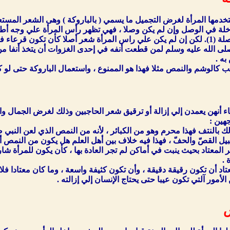
تخدمها المرأة لغرض التجميل ما يسمي ( بالباروكة ) وهى الشعر المست
خلة في الوصل وإن لم يكن وصلا ، فهي تظهر رأس المرأة علي وجه أطو
وسلم الواصلة والمستوصلة (1). لكن إن لم يكن علي راس المرأة شعر أصلا كأن ت
 صلى الله عليه وسلم لمن قطعت أنفه في إحدى الغزوات أن يتخذ أنفا من 
به .
يب كالوشم والنمص مثلا فهذا هو الممنوع ، واستعمال الباروكة حتى لو كا
 أنهن يعمدن إلي إزالة أو ترقيق شعر الحاجبين وذلك لغرض الجمال وا
هين :
لك بالنتف فهذا محرم وهو من الكبائر ، لأنه من النمص الذي لعن النبي 
يل القصّ والحفّ ، فهذا فيه خلاف بين أهل العلم هل يكون من النمص أم
 المعتاد بحيث ينبت في أماكن لم تجر العادة بها ، كأن يكون للمرأة شارب
 .
اد أن تكون رقيقة دقيقة ، وأن تكون كثيفة واسعة ، وما كان معتادا فلا ي
لأمور آلتي تكون عيبا حتى يحتاج الإنسان إلي إزالته .
س