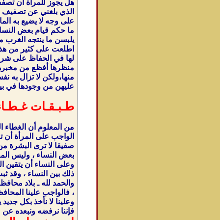
هل يجوز للمرأة أن تصف
الذي بلغني عن تصفيف الش
على وجه لا يضيع به الما
ما حكم قيام بعض النساء 
يلبسن ما ينتجه الغرب م
اطلعت على كثير من هذه ا
لها في الحفاظ على شرع ا
منظرها أفظع من مخبرها ،
منها،ولكن لا تزال به نف
عليهن من وجودها في بيوت
طـبـقـات غـطـاء
من المعلوم أن الغطاء ا
الواجب على المرأة أن ت
صفيقا لا ترى البشرة من 
بعض النساء ، وليس المق
وعلى النساء أن يتقين ا
والحمد لله ـ بلاد محافظة
، فالواجب علينا المحافظ
وعلينا لا نأخذ بكل جديد
فإننا نرفضه ونبعده عن م