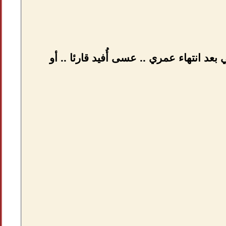
بعد انتهاء عمري .. عسى أُفيد قارئا .. أو