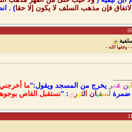
لاتفاق فإن مذهب السلف لا يكون إلا حقا
) . انظ
لفية
وفقها الله -
_____
ب
ن
ع
م
ر
يخرج من المسجد ويقول:"
ما أخرجني 
 ضمرة
ل
س
ف
ي
ا
ن
ا
ل
ث
و
ر
ي
: "
نستقبل القاص بوجوهنا