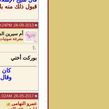
قبول ذلك منه با
06-09-2013, 09:24PM
أم سيرين الس
مفرغة صوتيات - 
بوركت أختي
_____________
كان
ا
وقال
26-05-2017, 11:02AM
عمرو التهامى
إداري - وفقه الله -