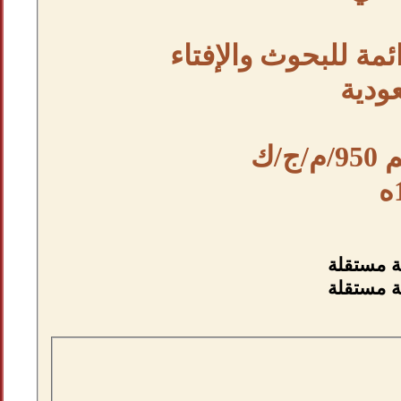
ئمة للبحوث والإفتاء
عودية
/ك
ه