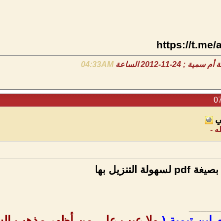
https://t.me/
 24-11-2012 الساعة
04:33AM
ي
ه -
ة التنزيل بها
_____
 ابن تيمية (
ولا عيب على من أظهر مذهب السل