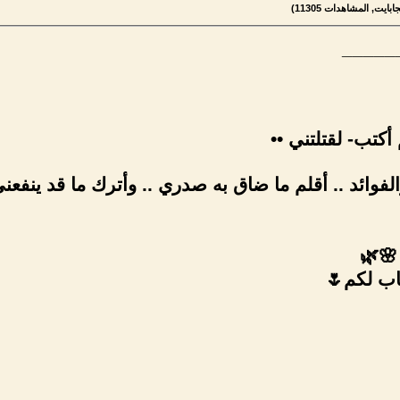
_____
أكتب- لقتلتني ••
الفوائد .. أقلم ما ضاق به صدري .. وأترك ما قد ينفعني 
 🌸🌿
اب لكم🌷