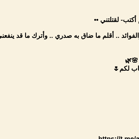
أكتب- لقتلتني ••
الفوائد .. أقلم ما ضاق به صدري .. وأترك ما قد ينفعني 
 🌸🌿
اب لكم🌷
https://t.me/