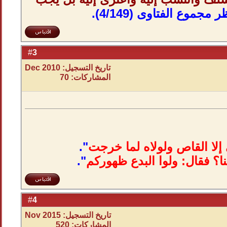
ر مجموع الفتاوى (4/149).
3
#
تاريخ التسجيل: Dec 2010
المشاركات: 70
إلا القاص ولولاه لما خرجت
"
.
؟ فقال: ولوا البدع
ظهوركم
".
4
#
تاريخ التسجيل: Nov 2015
المشاركات: 520