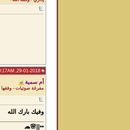
29-01-2018, 10:17AM
أم سمية
مفرغة صوتيات - وفقها ال
وفيك بارك الله
_____________
••||🌸☁