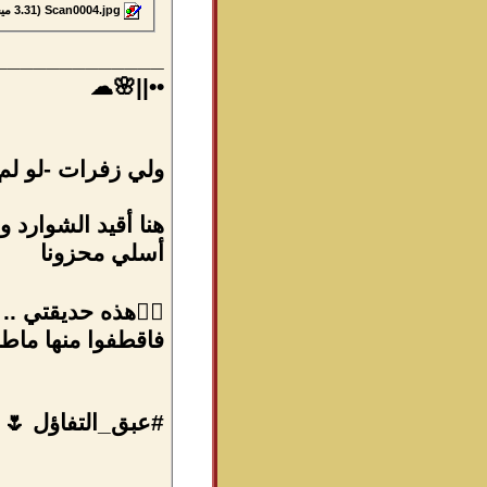
Scan0004.jpg‏
(3.31 ميجابايت, المشاهدات 11305)
_____________
••||🌸☁
ولي زفرات -لو لم 
هنا أقيد الشوارد و
أسلي محزونا
👈🏻هذه حديقتي ..
فاقطفوا منها ماط
#عبق_التفاؤل 🌷