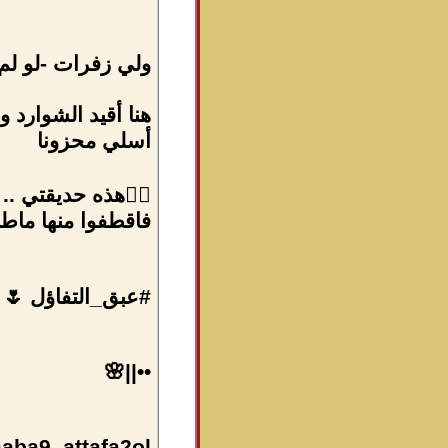
ولي زفرات -لو لم 
هنا أقيد الشوارد و
أسلي محزونا
👈🏻هذه حديقتي ..
فاقطفوا منها ماط
#عبق_التفاؤل 🌷
••||🌸
aaba9_attafa2ol