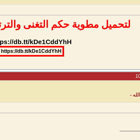
لتحميل مطوية حكم التغنى والترت
tps://db.tt/kDe1CddYhH
https://db.tt/kDe1CddYhH
له -
_____