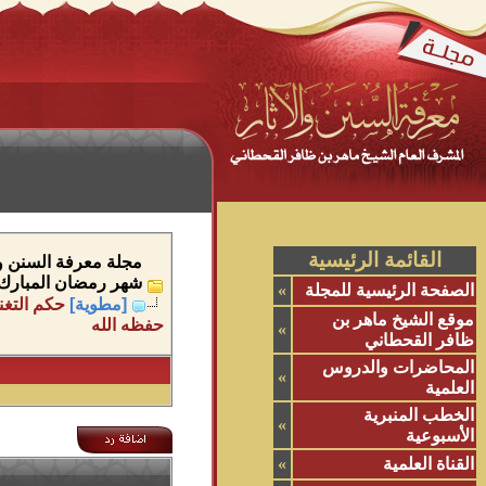
القائمة الرئيسية
مجلة معرفة السنن وال
شهر رمضان المبارك
الصفحة الرئيسية للمجلة
»
[مطوية]
حكم التغن
موقع الشيخ ماهر بن
حفظه الله
»
ظافر القحطاني
المحاضرات والدروس
»
العلمية
الخطب المنبرية
»
الأسبوعية
القناة العلمية
»