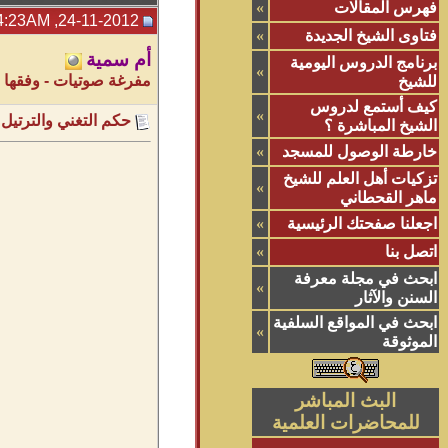
فهرس المقالات
»
24-11-2012, 04:23AM
فتاوى الشيخ الجديدة
»
أم سمية
برنامج الدروس اليومية
»
مفرغة صوتيات - وفقها ال
للشيخ
كيف أستمع لدروس
»
حكم التغني والترتيل
الشيخ المباشرة ؟
خارطة الوصول للمسجد
»
تزكيات أهل العلم للشيخ
»
ماهر القحطاني
اجعلنا صفحتك الرئيسية
»
اتصل بنا
»
ابحث في مجلة معرفة
»
السنن والآثار
ابحث في المواقع السلفية
»
الموثوقة
البث المباشر
للمحاضرات العلمية