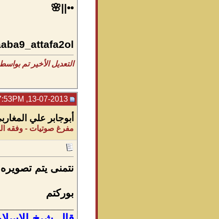
••||🌸
aaba9_attafa2ol
التعديل الأخير تم بواسطة أم سمية ;
13-07-2013, 07:53PM
أبوجابر علي المغارب
مفرغ صوتيات - وفقه الل
نتمنى يتم تصويره بصيغة pdf لسهول
بوركتم
_____________
قال
شيخ الإسلام