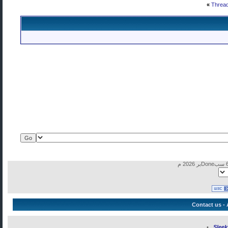
»
Thread
Contact us
-
•
Slee