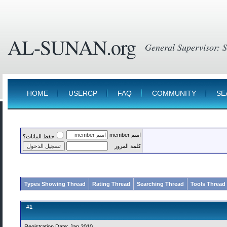
AL-SUNAN.org
HOME
USERCP
FAQ
COMMUNITY
SE
اسم member
حفظ البيانات؟
كلمة المرور
Types Showing Thread
Rating Thread
Searching Thread
Tools Thread
1
#
Registration Date: Jan 2010