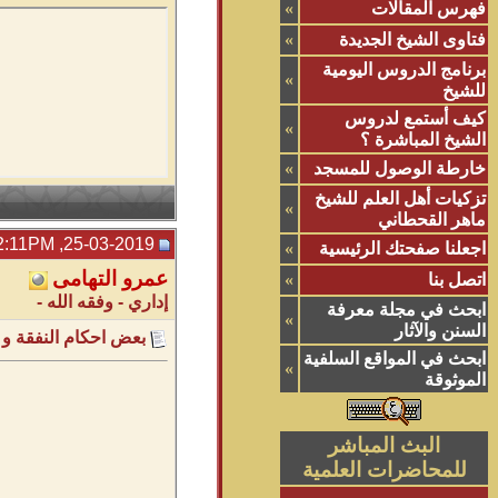
فهرس المقالات
»
فتاوى الشيخ الجديدة
»
برنامج الدروس اليومية
»
للشيخ
كيف أستمع لدروس
»
الشيخ المباشرة ؟
خارطة الوصول للمسجد
»
تزكيات أهل العلم للشيخ
»
ماهر القحطاني
25-03-2019, 12:11PM
اجعلنا صفحتك الرئيسية
»
عمرو التهامى
اتصل بنا
»
إداري - وفقه الله -
ابحث في مجلة معرفة
»
السنن والآثار
بعض احكام النفقة و 
ابحث في المواقع السلفية
»
الموثوقة
البث المباشر
للمحاضرات العلمية