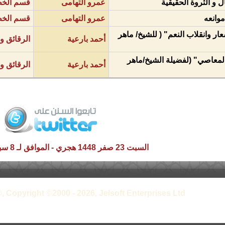
 و الثروة الحقيقية
عمرو التهامى
قسم الخط
موانعه
عمرو التهامى
قسم الخط
ار وانقلاب النعم" ( للشيخ/ ماهر
أحمد بارعية
الرقائق و
المعاصي" (لفضيلة الشيخ/ماهر
أحمد بارعية
الرقائق و
السبت 23 صفر 1448 هجري - الموافق لـ 8 سبتمبر 2026 م
, Copyright ©2000 - 2026, Jelsoft Enterprises Ltd