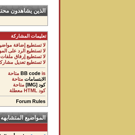
الذين يشاهدون محتوى
تعليمات المشاركة
لا تستطيع
إضافة مواضيع
لا تستطيع
الرد على المو
لا تستطيع
إرفاق ملفات
لا تستطيع
تعديل مشاركا
is
BB code
متاحة
الابتسامات
متاحة
كود [IMG]
متاحة
كود HTML
معطلة
Forum Rules
المواضيع المتشابهه