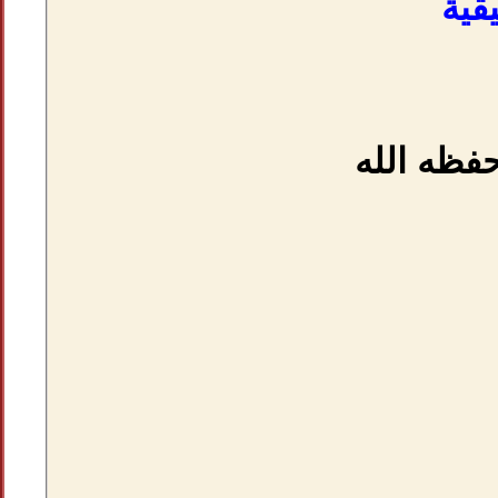
قية
فظه الله