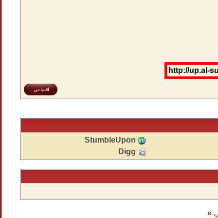
http://up.al
StumbleUpon
Digg
ي
»