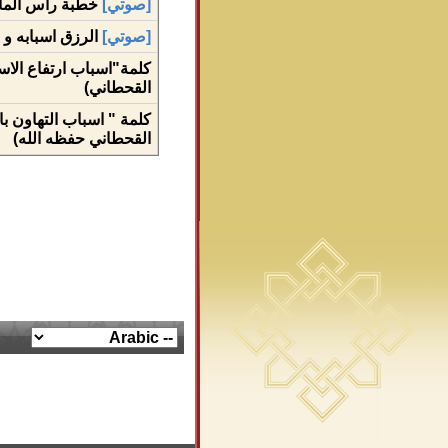
[صوتي]
خطبة رأس المال
[صوتي]
الرزق اسبابه و 
كلمة"اسباب ارتفاع الاسع
القحطاني)
كلمة " اسباب التهاون ب
القحطاني حفظه الله)