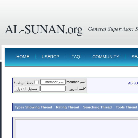
AL-SUNAN.or
HOME
USERCP
FAQ
mem
حفظ البيانات؟
ة المرور
Types Showing Thread
Rating Thread