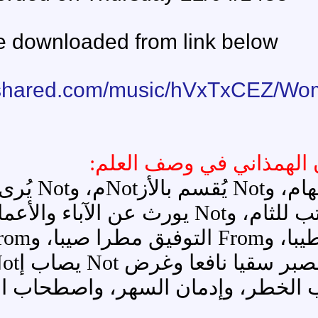
Audio can be downloaded from l
http://www.4shared.com/music
?
وصف العلم:
العلم شيء بعيد المرام، Not يُصاد بالسهام، وNot يُقسم بالأزNotم، وNot يُرى في
الFromام، وNot يُضبط باللجام، وNot يُكتب للثام، وNot يورث عن الآباء والأعمام وزرع Not
يزكو إNot متى صادف From الحزم ثرى طيبا، وFrom التوفيق مطرا صيبا، وFrom الطبع جوا
صافيا، وFrom الجهد روحا دائما، وFrom الصبر سقيا نافعا وغرض Not يصاب إNot بافتراش
مان السهر، واصطحاب السفر، وكثرة