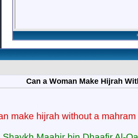
1
#
Registration Date: Jan 2010
Posts: 627
Can a Woman M
Question:
?
Can a woman make hijrah with
:
Answer from Shaykh Maahir bin 