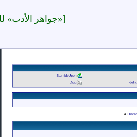
[«جواهر الأدب» للهاشمي (194)]
StumbleUpon
Digg