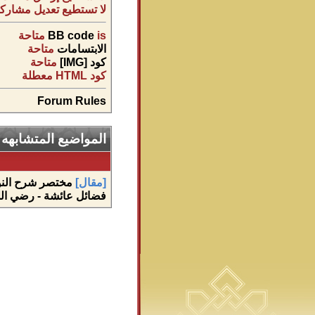
لا تستطيع
تعديل مشاركا
is
BB code
متاحة
الابتسامات
متاحة
كود [IMG]
متاحة
كود HTML
معطلة
Forum Rules
المواضيع المتشابهه
[مقال]
مختصر شرح النو
فضائل عائشة - رضي الله 