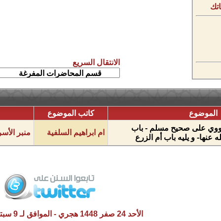
تك
الانتقال السريع
الموضوع
كاتب الموضوع
وي على صحيح مسلم - باب
ام ابراهيم السلفية
منبر الأس
عنها- و يليه باب أم الزرع
الأحد 24 صفر 1448 هجري - الموافق لـ 9 سبتمبر 2026 م