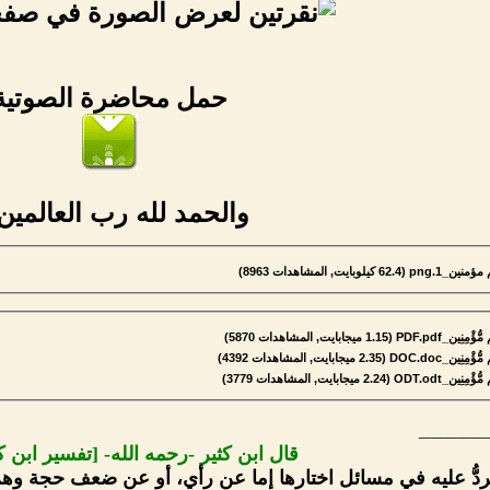
حمل محاضرة الصوتية
والحمد لله رب العالمين 
منين_1.png‏
(62.4 كيلوبايت, المشاهدات 8963)
ؤْمِنِين_PDF.pdf‏
(1.15 ميجابايت, المشاهدات 5870)
ؤْمِنِين_DOC.doc‏
(2.35 ميجابايت, المشاهدات 4392)
ؤْمِنِين_ODT.odt‏
(2.24 ميجابايت, المشاهدات 3779)
_____
قال ابن كثير -رحمه الله- [تفسير ابن كثير 48
يُردُّ عليه في مسائل اختارها إما عن رأي، أو عن ضعف حجة وه