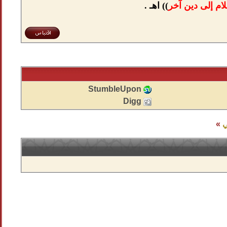
م إلى دين آخر
)) اهـ .
StumbleUpon
Digg
ي
»