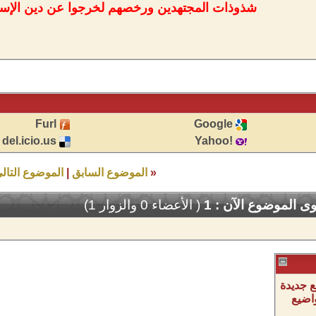
شذوذات المجتهدين ورخصهم لخرجوا عن دين الإسلا
Furl
Google
del.icio.us
!Yahoo
«
الموضوع السابق
|
الموضوع التال
 الموضوع الآن : 1
( الأعضاء 0 والزوار 1)
 جديدة
اضيع