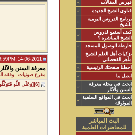
فهرس المقالات
»
فتاوى الشيخ الجديدة
»
برنامج الدروس اليومية
»
للشيخ
كيف أستمع لدروس
»
الشيخ المباشرة ؟
خارطة الوصول للمسجد
»
تزكيات أهل العلم للشيخ
»
14-06-2011, 06:59PM
ماهر القحطاني
اجعلنا صفحتك الرئيسية
»
معرفة السنن والآثار
مفرغ صوتيات - وفقه الل
اتصل بنا
»
ابحث في مجلة معرفة
[6][وَعَلَى اللّهِ فَتَوَكَّلُواْ إِن كُنتُم مُّؤْمِنِين][pdf][doc][odt]
»
السنن والآثار
ابحث في المواقع السلفية
»
الموثوقة
البث المباشر
للمحاضرات العلمية