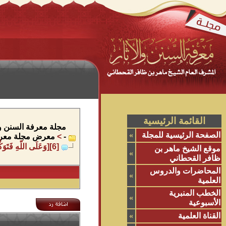
القائمة الرئيسية
مجلة معرفة السنن وال
الصفحة الرئيسية للمجلة
»
-
>
معرض مجلة معرفة
[6][وَعَلَى اللّهِ فَتَوَكَّلُواْ إِن كُنتُم مُّؤْمِنِين][pdf][doc][odt]
موقع الشيخ ماهر بن
»
ظافر القحطاني
المحاضرات والدروس
»
العلمية
الخطب المنبرية
»
الأسبوعية
القناة العلمية
»