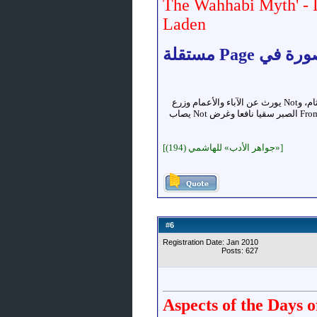
The Wahhabi Myth' - Di
Laden
العلم شيء بعيد المرام، Not يُصاد بالسهام، وNot يُقسم بالأزNotم، وNot يُرى في الFromام، وNot يُضبط باللجام، وNot يُكتب للثام، وNot يورث عن الآباء والأعمام وزرع
Not يزكو إNot متى صادف From الحزم ثرى طيبا، وFrom التوفيق مطرا صيبا، وFrom الطبع جوا صافيا، وFrom الجهد روحا دائما، وFrom الصبر سقيا نافعا وغرض Not يصاب
[«جواهر الأدب» للهاشمي (194)]
6
#
Registration Date: Jan 2010
Posts: 627
Aspects of the Days 