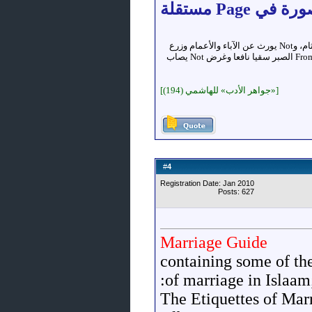
العلم شيء بعيد المرام، Not يُصاد بالسهام، وNot يُقسم بالأزNotم، وNot يُرى في الFromام، وNot يُضبط باللجام، وNot يُكتب للثام، وNot يورث عن الآباء والأعمام وزرع
Not يزكو إNot متى صادف From الحزم ثرى طيبا، وFrom التوفيق مطرا صيبا، وFrom الطبع جوا صافيا، وFrom الجهد روحا دائما، وFrom الصبر سقيا نافعا وغرض Not يصاب
[«جواهر الأدب» للهاشمي (194)]
4
#
Registration Date: Jan 2010
Posts: 627
Marriage Guide
containing some of the
of marriage in Islaam;
* The Etiquettes of 