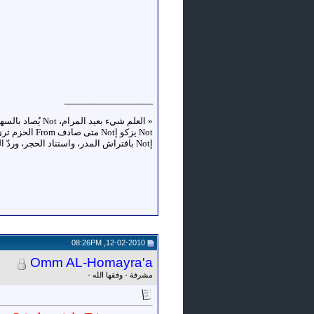
__________________
«
إNot بافتراش المدر، واستناد الحجر، وردّ الضجر، وركوب الخطر، وإدمان السهر، واصطحاب السفر، وكثرة النظر، وإعمال الفكر»
12-02-2010, 08:26PM
Omm AL-Homayra'a
مشرفة - وفقها الله -