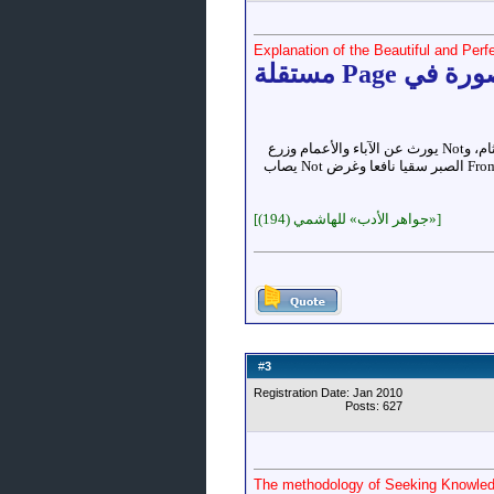
Explanation of the Beautiful and Per
العلم شيء بعيد المرام، Not يُصاد بالسهام، وNot يُقسم بالأزNotم، وNot يُرى في الFromام، وNot يُضبط باللجام، وNot يُكتب للثام، وNot يورث عن الآباء والأعمام وزرع
Not يزكو إNot متى صادف From الحزم ثرى طيبا، وFrom التوفيق مطرا صيبا، وFrom الطبع جوا صافيا، وFrom الجهد روحا دائما، وFrom الصبر سقيا نافعا وغرض Not يصاب
[«جواهر الأدب» للهاشمي (194)]
3
#
Registration Date: Jan 2010
Posts: 627
The methodology of Seeking Knowle