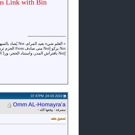
us Link with Bin
__________________
«
إNot بافتراش المدر، واستناد الحجر، وردّ الضجر، وركوب الخطر، وإدمان السهر، واصطحاب السفر، وكثرة النظر، وإعمال الفكر»
04-03-2010, 07:47PM
Omm AL-Homayra'a
مشرفة - وفقها الله -