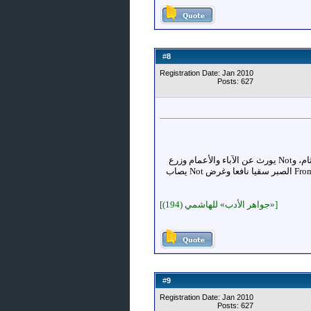
8
#
Registration Date: Jan 2010
Posts: 627
العلم شيء بعيد المرام، Not يُصاد بالسهام، وNot يُقسم بالأزNotم، وNot يُرى في الFromام، وNot يُضبط باللجام، وNot يُكتب للثام، وNot يورث عن الآباء والأعمام وزرع
Not يزكو إNot متى صادف From الحزم ثرى طيبا، وFrom التوفيق مطرا صيبا، وFrom الطبع جوا صافيا، وFrom الجهد روحا دائما، وFrom الصبر سقيا نافعا وغرض Not يصاب
[«جواهر الأدب» للهاشمي (194)]
9
#
Registration Date: Jan 2010
Posts: 627