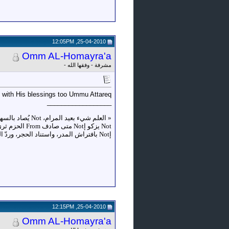
25-04-2010, 12:05PM
Omm AL-Homayra'a
مشرفة - وفقها الله -
with His blessings too Ummu Attareq
__________________
«
إNot بافتراش المدر، واستناد الحجر، وردّ الضجر، وركوب الخطر، وإدمان السهر، واصطحاب السفر، وكثرة النظر، وإعمال الفكر»
25-04-2010, 12:15PM
Omm AL-Homayra'a