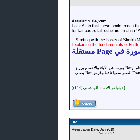
Assalamo aleykum
I ask Allah that these books reach th
for famous Salafi scholars, in shaa ' A
Starting with the books of Sheikh 
Explaining the fundamentals of Faith
العلم شيء بعيد المرام، Not يُصاد بالسهام، وNot يُقسم بالأزNotم، وNot يُرى في الFromام، وNot يُضبط باللجام، وNot يُكتب للثام، وNot يورث عن الآباء والأعمام وزرع
Not يزكو إNot متى صادف From الحزم ثرى طيبا، وFrom التوفيق مطرا صيبا، وFrom الطبع جوا صافيا، وFrom الجهد روحا دائما، وFrom الصبر سقيا نافعا وغرض Not يصاب
[«جواهر الأدب» للهاشمي (194)]
2
#
Registration Date: Jan 2010
Posts: 627