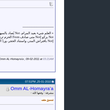
__________________
«
إNot بافتراش المدر، واستناد الحجر، وردّ الضجر، وركوب الخطر، وإدمان السهر، واصطحاب السفر، وكثرة النظر، وإعمال الفكر»
 Omm AL-Homayra'a ; 09-02-2011 at
03:21AM
25-01-2010, 07:51PM
Omm AL-Homayra'a
مشرفة - وفقها الله -