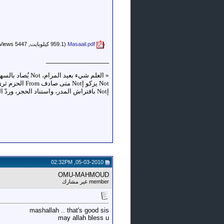
Masaail.pdf‏
(959.1 كيلوبايت, Views 5447)
__________________
«
إNot بافتراش المدر، واستناد الحجر، وردّ الضجر، وركوب الخطر، وإدمان السهر، واصطحاب السفر، وكثرة النظر، وإعمال الفكر»
05-03-2010, 02:32PM
OMU-MAHMOUD
member غير مشارك
mashallah .. that's good sis
may allah bless u