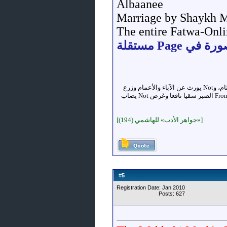
Albaanee
العلم شيء بعيد المرام، Not يُصاد بالسهام، وNot يُقسم بالأزNotم، وNot يُرى في الFromام، وNot يُضبط باللجام، وNot يُكتب للثام، وNot يورث عن الآباء والأعمام وزرع
Not يزكو إNot متى صادف From الحزم ثرى طيبا، وFrom التوفيق مطرا صيبا، وFrom الطبع جوا صافيا، وFrom الجهد روحا دائما، وFrom الصبر سقيا نافعا وغرض Not يصاب
[«جواهر الأدب» للهاشمي (194)]
5
#
Registration Date: Jan 2010
Posts: 627