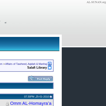
AL-SUNAN.org
» General Supervisor: Shaykh Maher Bin Dhafer Al-Qahtani
um
>
Affairs of Tawheed, Aqidah & Manhaj
Salafi Library
25-01-2010, 07:30PM
Omm AL-Homayra'a