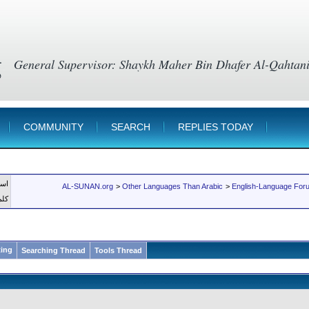
g
COMMUNITY
SEARCH
REPLIES TODAY
اسم er
AL-SUNAN.org
>
Other Languages Than Arabic
>
English-Language For
كلم
ing:
Searching Thread
Tools Thread