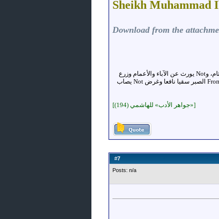
Sheikh Muhammad I
Download from the attachme
العلم شيء بعيد المرام، Not يُصاد بالسهام، وNot يُقسم بالأزNotم، وNot يُرى في الFromام، وNot يُضبط باللجام، وNot يُكتب للثام، وNot يورث عن الآباء والأعمام وزرع
Not يزكو إNot متى صادف From الحزم ثرى طيبا، وFrom التوفيق مطرا صيبا، وFrom الطبع جوا صافيا، وFrom الجهد روحا دائما، وFrom الصبر سقيا نافعا وغرض Not يصاب
[«جواهر الأدب» للهاشمي (194)]
7
#
Posts: n/a