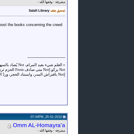
مشرفة - وفقها الله -
Salafi Library
o post the books concerning the creed
__________________
«
إNot بافتراش المدر، واستناد الحجر، وردّ الضجر، وركوب الخطر، وإدمان السهر، واصطحاب السفر، وكثرة النظر، وإعمال الفكر»
25-01-2010, 07:44PM
Omm AL-Homayra'a
مشرفة - وفقها الله -