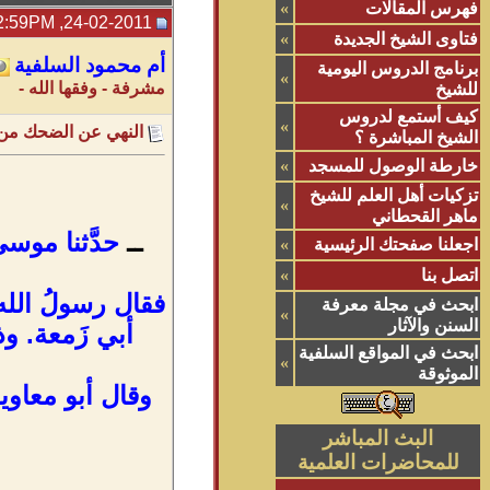
فهرس المقالات
»
24-02-2011, 02:59PM
فتاوى الشيخ الجديدة
»
أم محمود السلفية
برنامج الدروس اليومية
»
مشرفة - وفقها الله -
للشيخ
كيف أستمع لدروس
»
النهي عن الضحك من
الشيخ المباشرة ؟
خارطة الوصول للمسجد
»
تزكيات أهل العلم للشيخ
»
ماهر القحطاني
ــ
حدَّثنا موسى 
اجعلنا صفحتك الرئيسية
»
اتصل بنا
»
فقال رسولُ الله ص
ابحث في مجلة معرفة
»
السنن والآثار
أبي زَمعة. وذك
ابحث في المواقع السلفية
»
الموثوقة
وقال أبو معاوية
البث المباشر
للمحاضرات العلمية