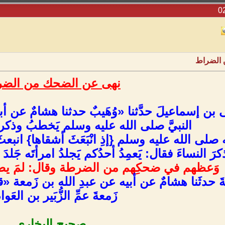
 الضراط
نهى عن الضحك من الض
بن إسماعيلَ حدَّثنا «وُهَيبٌ حدثنا هشامٌ عن أبيه أ
النبيَّ صلى الله عليه وسلم يَخطبُ وذكر ا
لى الله عليه وسلم {إذِ انْبَعَثَ أشقاها} انبعثَ 
رَ النساءَ فقال: يَعمِدُ أحدُكم يَجلدُ امرأتَه جَلد
وَعظهم في ضحكِهم من الضرطة وقال:
لمَ ي
َ حدثَنا هشامٌ عن أبيه عن عبدِ الله بن زَمعة «
زَمعةَ عمِّ الزُّبَير بن العَو
صحيح البخاري