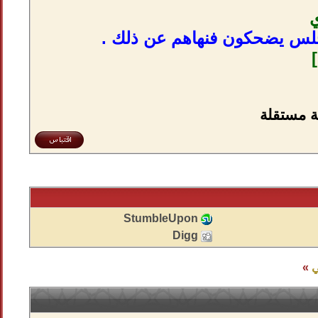
ي
مجلس يضحكون فنهاهم عن ذلك .
StumbleUpon
Digg
ي
»