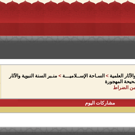
آثار العلمية
>
السـاحة الإســلاميـــة
>
منـبر السنة النبوية والآثار
حيحة المهجورة
من الضراط
مشاركات اليوم