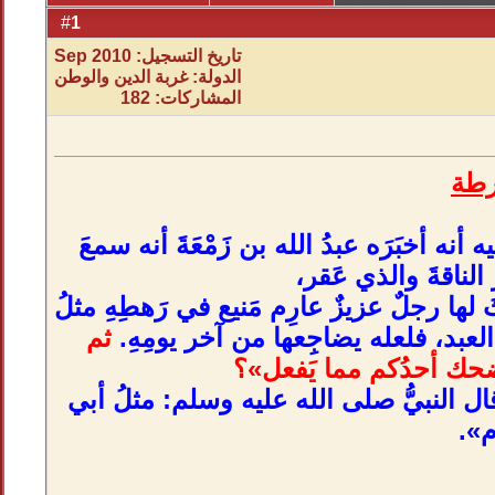
1
#
تاريخ التسجيل: Sep 2010
الدولة: غربة الدين والوطن
المشاركات: 182
رطة
نه أخبَرَه عبدُ الله بن زَمْعَةَ أنه سمعَ
لناقةَ والذي عَقر،
لها رجلٌ عزيزٌ عارِم مَنيع في رَهطِهِ مثلُ
َ العبد، فلعله يضاجِعها من آخر يومِهِ.
ثم
ضحك أحدُكم مما يَفعل»؟
قال النبيُّ صلى الله عليه وسلم: مثلُ أبي
ام».