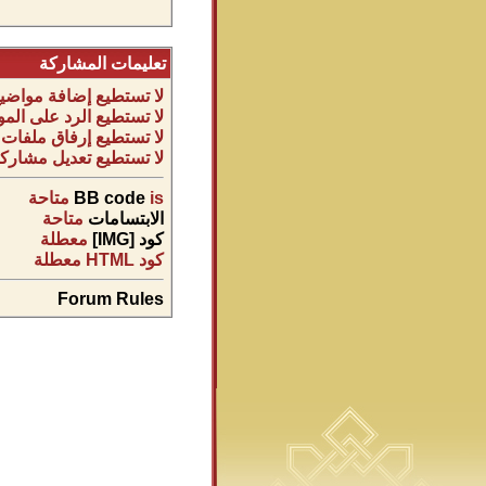
تعليمات المشاركة
لا تستطيع
إضافة مواضيع
لا تستطيع
الرد على المو
لا تستطيع
إرفاق ملفات
لا تستطيع
تعديل مشاركا
is
BB code
متاحة
الابتسامات
متاحة
كود [IMG]
معطلة
كود HTML
معطلة
Forum Rules