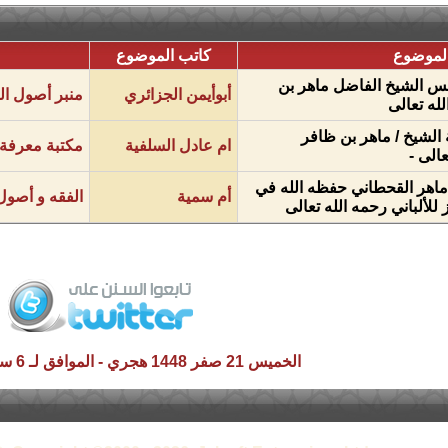
لموضوع
كاتب الموضوع
الس الشيخ الفاضل ماهر بن
أبوأيمن الجزائري
منبر أصول ال
له تعالى
 الشيخ / ماهر بن ظافر
ام عادل السلفية
مكتبة معرفة ا
الى -
اهر القحطاني حفظه الله في
أم سمية
الفقه و أصول
للألباني رحمه الله تعالى
الخميس 21 صفر 1448 هجري - الموافق لـ 6 سبتمبر 2026 م