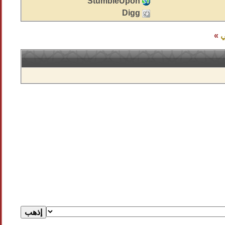
StumbleUpon
Digg
ي
»