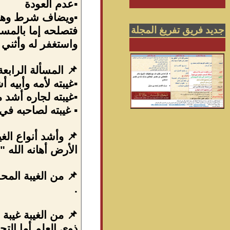
▪عدم العودة
▪ويضاف شرط وهو
جديد فريق تفريغ المجلة
فتصلحه إما بالمس
واستغفر له وأثني 
📌 المسألة الراب
▪غيبته لأمه وأبيه أ
▪غيبته لجاره أشد م
▪ غيبته لصاحبه في
📌 وأشد أنواع الغ
الأرض أهانه الله "
📌 من الغيبة المحر
.
📌 من الغيبة غيب
ذوي العلم أما الت