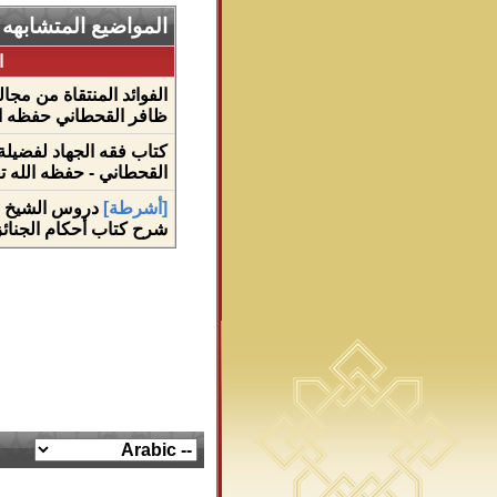
المواضيع المتشابهه
ا
الفوائد المنتقاة من مج
ظافر القحطاني حفظه ال
كتاب فقه الجهاد لفضيلة
القحطاني - حفظه الله تع
[أشرطة]
دروس الشيخ م
شرح كتاب أحكام الجنائز 