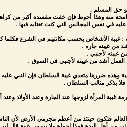
 حق المسلم .
امحة منه وهذا أحوط فإن خفت مفسدة أكبر من كراهة
عليه في نفس المجالس التي كنت تغتابه فيها .
عة : غيبة الأشخاص بحسب مكانتهم في الشرع فكلما كا
شد من غيبته جاره .
ن غيبته لأجنبي .
 العمل أشد من غيبته لأجنبي في السوق .
يبة وهذه ضررها متعدي غيبة السلطان فإن النبي عليه 
 فلا يذكر مثالب السلطان .
مة غيبة المرأة لزوجها عند الجارة وعند الأولاد وعند أ
ة العالم فتكون حينئذ من أعظم مجرمي الأرض لأن ا
حذير من أهل البدع فهذا إجماع ولا يسمى غيبة قال ابن 