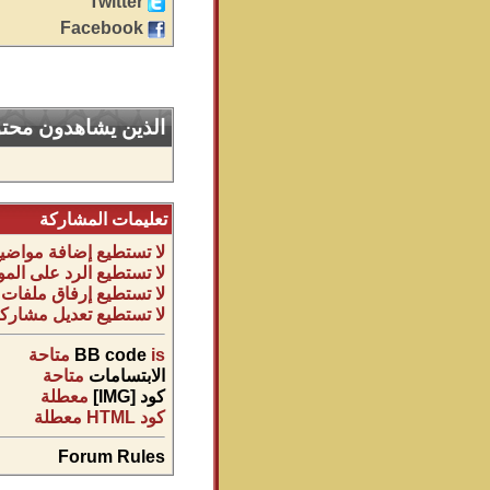
Twitter
Facebook
الذين يشاهدون محتوى
تعليمات المشاركة
لا تستطيع
إضافة مواضيع
لا تستطيع
الرد على المو
لا تستطيع
إرفاق ملفات
لا تستطيع
تعديل مشاركا
is
BB code
متاحة
الابتسامات
متاحة
كود [IMG]
معطلة
كود HTML
معطلة
Forum Rules