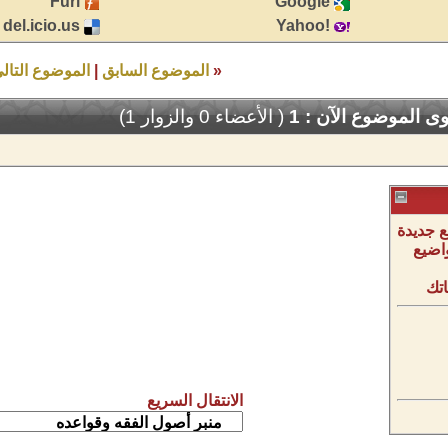
Furl
Google
del.icio.us
!Yahoo
«
الموضوع السابق
|
الموضوع التال
 الموضوع الآن : 1
( الأعضاء 0 والزوار 1)
 جديدة
اضيع
تك
الانتقال السريع