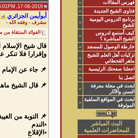
فهرس المقالات
»
17-06-2019, 05:01PM
فتاوى الشيخ الجديدة
»
أبوأيمن الجزائري
برنامج الدروس اليومية
»
مشرف - وفقه الله -
للشيخ
الفوائد المنتقاة من
كيف أستمع لدروس
»
الشيخ المباشرة ؟
قال شيخ الإسلام 
خارطة الوصول للمسجد
»
وإقرارا فلا تنكر عل
تزكيات أهل العلم للشيخ
»
ماهر القحطاني
📌 جاء عن الإمام 
اجعلنا صفحتك الرئيسية
»
اتصل بنا
»
📌 قال الشيخ ماهر
ابحث في مجلة معرفة
»
السنن والآثار
ابحث في المواقع السلفية
»
الموثوقة
📌 التوبة من الغيب
البث المباشر
▪الندم
للمحاضرات العلمية
▪الإقلاع