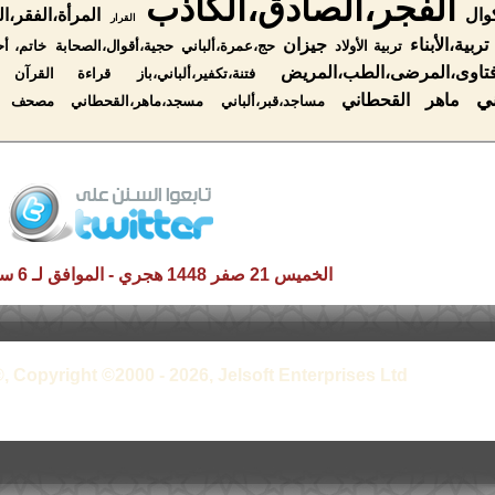
الفجر،الصادق،الكاذب
وال
المرأة،الفقر،ال
القرار
تربية،الأبناء
جيزان
تربية الأولاد
حج،عمرة،ألباني
حجية،أقوال،الصحابة
خاتم، أح
تاوى،المرضى،الطب،المريض
فتنة،تکفير،ألباني،باز
قراءة القرآن با
ني
ماهر القحطاني
مساجد،قبر،ألباني
مسجد،ماهر،القحطاني
مصحف ال
الخميس 21 صفر 1448 هجري - الموافق لـ 6 سبتمبر 2026 م
, Copyright ©2000 - 2026, Jelsoft Enterprises Ltd