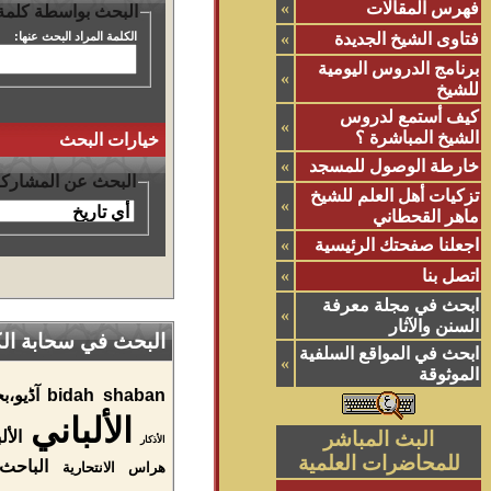
فهرس المقالات
»
البحث بواسطة كلمة
الكلمة المراد البحث عنها:
فتاوى الشيخ الجديدة
»
برنامج الدروس اليومية
»
للشيخ
كيف أستمع لدروس
»
الشيخ المباشرة ؟
خيارات البحث
خارطة الوصول للمسجد
»
البحث عن المشاركا
تزكيات أهل العلم للشيخ
»
ماهر القحطاني
اجعلنا صفحتك الرئيسية
»
اتصل بنا
»
ابحث في مجلة معرفة
»
السنن والآثار
البحث في سحابة الكل
ابحث في المواقع السلفية
»
الموثوقة
shaban
bidah
آڈيو،ب
الألباني
البث المباشر
الأ
الأذكار
للمحاضرات العلمية
الباحث،
هراس
الانتحارية