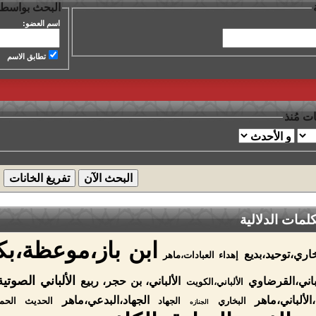
البحث بواسطة
اسم العضو:
تطابق الاسم
ت مُنذ
مات الدلالية
ابن باز،موعظة،بك
خاري،توحيد،بديع
إهداء العبادات،ماهر
الألباني الصوتية
لباني،القرضاوي
الألباني، بن حجر، ربيع
الألباني،الكويت
الألباني،ماهر
الجهاد،البدعي،ماهر
البخاري
الجهاد
الحديث
الحم
الجنازه