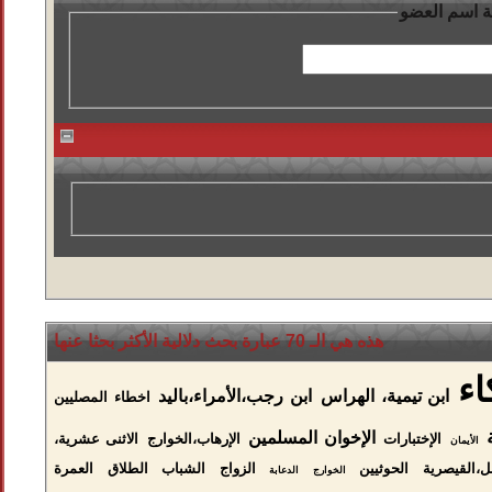
 اسم العضو
هذه هي الـ 70 عبارة بحث دلالية الأكثر بحثا عنها
اء
ابن تيمية، الهراس
ابن رجب،الأمراء،باليد
اخطاء المصليين
الإخوان المسلمين
الإختبارات
الإرهاب،الخوارج
الاثنى عشرية،
الأيمان
ل،القيصرية
الحوثيين
الزواج
الشباب
الطلاق
العمرة
الخوارج
الدعابة