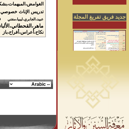
الغوامض،المبهمات،بشك
تدريس الإناث خصوصي
جديد فريق تفريغ المجلة
ف
عبيد،الجابري،ليبيا،مفتي
ماهر،القحطاني،الألبا
نکاح،أعراس،أفراح،باز