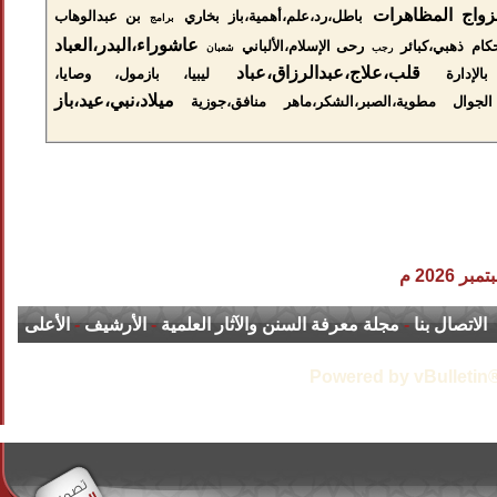
زواج
المظاهرات
باطل،رد،علم،أهمية،باز
بخاري
بن عبدالوهاب
برامج
عاشوراء،البدر،العباد
كام
ذهبي،کبائر
رحى الإسلام،الألباني
رجب
شعبان
قلب،علاج،عبدالرزاق،عباد
لإدارة
ليبيا، بازمول، وصايا،
ميلاد،نبي،عيد،باز
جوال
مطوية،الصبر،الشكر،ماهر
منافق،جوزية
الاتصال بنا
-
مجلة معرفة السنن والآثار العلمية
-
الأرشيف
-
الأعلى
Powered by vBulletin®