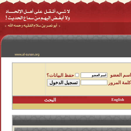
اسم العضو
حفظ البيانات؟
كلمة المرور
English
البحث