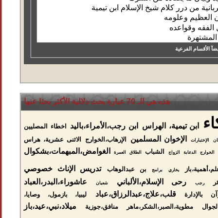
آ الأقسام الفرعية
هذه هي الـ 70 عبارة بحث دلالية الأكثر بحثا عنها
اء
ابن تيمية، الهراس
ابن رجب،الأمراء،باليد
اخطاء المصليين
الإخوان المسلمين
الإرهاب،الخوارج
الاثنى عشرية، هراس
ان
الإختبارات
الغوامض،المبهمات،بشكوال
الشباب
الخوارج
الدعابة
الزواج
الطلاق
العمرة
تدريس الإناث خصوصي
م،أهمية،باز
بن عبدالوهاب
بخاري
برامج
رحى الإسلام،الألباني
عاشوراء،البدر،العباد
ر
رجب
شعبان
قلب،علاج،عبدالرزاق،عباد
ن بالإدارة
ليبيا، بازمول، وصايا،
ميلاد،نبي،عيد،باز
جوال
مطوية،الصبر،الشكر،ماهر
منافق،جوزية