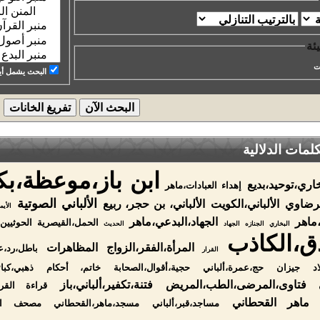
ئة
ت
البحث يشمل أيض
مات الدلالية
ابن باز،موعظة،بك
خاري،توحيد،بديع
إهداء العبادات،ماهر
الألباني الصوتية
لقرضاوي
الألباني،الكويت
الألباني، بن حجر، ربيع
الأيم
،ماهر
الجهاد،البدعي،ماهر
الحمل،القيصرية
الحوثيين
البخاري
الجنازه
الجهاد
الحديث
ق،الكاذب
المرأة،الفقر،الزواج
المظاهرات
باطل،رد،عل
القرار
د
جيزان
حج،عمرة،ألباني
حجية،أقوال،الصحابة
خاتم، أحكام
ذهبي،کبائ
فتاوى،المرضى،الطب،المريض
فتنة،تکفير،ألباني،باز
قراءة القرآ
ماهر القحطاني
مساجد،قبر،ألباني
مسجد،ماهر،القحطاني
مصحف ال