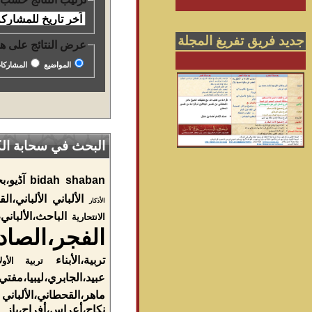
جديد فريق تفريغ المجلة
عرض النتائج على هي
المواضيع
المشاركا
البحث في سحابة الكل
shaban
bidah
آڈيو،ب
الألباني
الألباني،ا
الأذكار
الباحث،الألباني
الانتحارية
الفجر،الصاد
تربية،الأبناء
تربية الأولا
عبيد،الجابري،ليبيا،مفتي
ماهر،القحطاني،الألباني
نکاح،أعراس،أفراح،باز