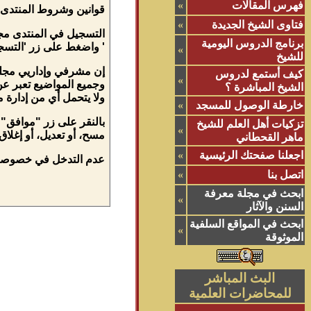
فهرس المقالات
»
قوانين وشروط المنتدى
فتاوى الشيخ الجديدة
»
التسجيل في المنتدى مجا
برنامج الدروس اليومية
' واضغط على زر 'التسجيل
»
للشيخ
إن مشرفي وإداريي مجلة
كيف أستمع لدروس
»
وجميع المواضيع تعبر عن
الشيخ المباشرة ؟
ولا يتحمل أي من إدارة 
خارطة الوصول للمسجد
»
بالنقر على زر "موافق" 
تزكيات أهل العلم للشيخ
»
مسح، أو تعديل، أو إغلا
ماهر القحطاني
اجعلنا صفحتك الرئيسية
»
عدم التدخل في خصوصية ا
اتصل بنا
»
ابحث في مجلة معرفة
»
السنن والآثار
ابحث في المواقع السلفية
»
الموثوقة
البث المباشر
للمحاضرات العلمية