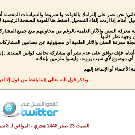
ني! نحن نصر على إلتزامك بالقواعد والشروط والسياسات المفصلة أدن
' أدناه. إذا اردت إلغاء التسجيل,
اضغط هنا
للعودة للصفحة الرئيسية لل
 معرفة السنن والآثار العلمية بالرغم من محاولتهم منع جميع المشار
 وجهة نظر كاتبها
مجلة معرفة السنن والآثار العلمية أي مسؤولية عن مضامين المشاركات
أدناه، فإنك توافق على عدم نشر أي مشاركة تخالف قوانين المنتدى . إن
ق أي موضوع لأي سبب يرونه، وليسوا ملزمين بإعلانه
لأعضاء أو الإساءة إليهم
وتذكر قول الله تعالى ((ما يلفظ من قول إلا لدي
السبت 23 صفر 1448 هجري - الموافق لـ 8 سبتمبر 2026 م