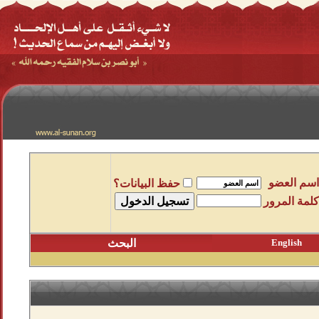
اسم العضو
حفظ البيانات؟
كلمة المرور
English
البحث