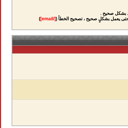
ود بشكل صحيح .
تى يعمل بشكلٍ صحيح ، تصحيح الخطأ (
[/email]
)