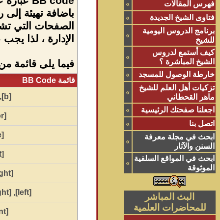
فهرس المقالات
»
فتاوى الشيخ الجديدة
»
برنامج الدروس اليومية
»
الإدارة ، لذا يجب
للشيخ
كيف أستمع لدروس
»
الشيخ المباشرة ؟
فيما يلى قائمة من علامات BB code يمكنك است
خارطة الوصول للمسجد
»
قائمة BB Code
تزكيات أهل العلم للشيخ
»
,
[b]
ماهر القحطاني
اجعلنا صفحتك الرئيسية
»
[color]
اتصل بنا
»
[size]
ابحث في مجلة معرفة
»
السنن والآثار
[font]
ابحث في المواقع السلفية
»
الموثوقة
[highlight]
[right]
,
[left]
البث المباشر
للمحاضرات العلمية
[indent]