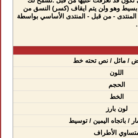
 عن مجموعة من الأكواد المشتقة من لغة (html) والتي تكون قد تعرفت عليها من قبل .تسمح لك
قة لغة HTML ، ولكن لديها تركيب بسيط وهو ولن يتم ايقاف (كسر) النسق من
قدرة على استخدام BB code هو تحديد في المنتدى - من قبل - المنتدى الأساسي بواسطة
 / مائل / نص تحته خط
اللون
الحجم
الخط
لون بارز
ار / باتجاه اليمين / توسيط
تساوي الأطراف