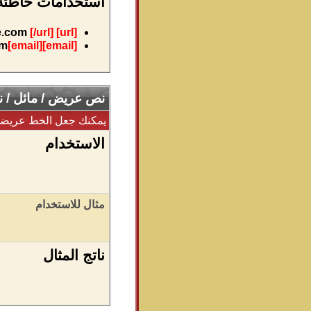
استخدامات خاطئة ف
[/url]
www.example.com
[url]
om
[email]
[email]
نص عريض / مائل / 
يمكنك جعل الخط عريضآ ، 
الاستخدام
مثال للاستخدام
ناتج المثال