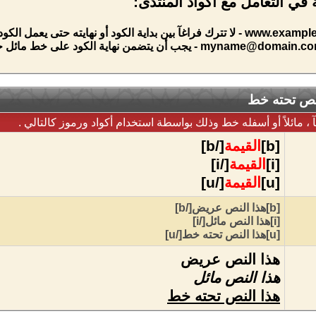
ي التعامل مع أكواد المنتدى:
- لا تترك فراغآ بين بداية الكود أو نهايته حتى يعمل الك
myname@domain.c
- يجب أن يتضمن نهاية الكود على خط مائل ح
نص تحته خط
مائلاً أو أسفله خط وذلك بواسطة استخدام أكواد ورموز كالتالي .
[b]
القيمة
[/b]
[i]
القيمة
[/i]
[u]
القيمة
[/u]
[b]هذا النص عريض[/b]
[i]هذا النص مائل[/i]
[u]هذا النص تحته خط[/u]
هذا النص عريض
هذا النص مائل
هذا النص تحته خط