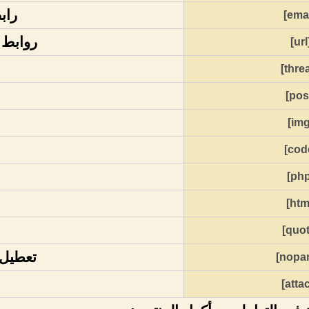
راب
روابط عن
[u
تعطيل عم