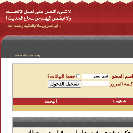
اسم العضو
حفظ البيانات؟
كلمة المرور
English
البحث