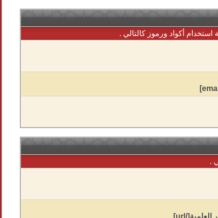
استخدام أكواد ورموز كالتالي .
 .