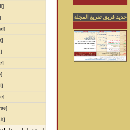
[email]
جديد فريق تفريغ المجلة
rl]
[thread]
[post]
[img]
[code]
[php]
[html]
[quote]
[noparse]
[attach]