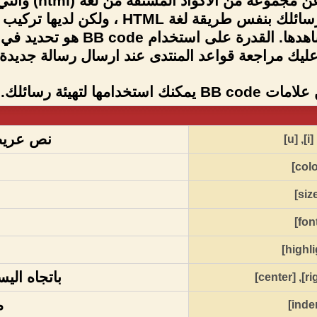
BB code عبارة
باضافة تهيئة إلى رسائلك بنفس طري
الصفحات التي تشاهدها. ال
 عليك مراجعة قواعد المنتدى عند ارسال رسالة جديدة.
خدامها لتهيئة رسائلك.
نص عريض
[u]
,
[i]
باتجاه اليس
[center]
,
م