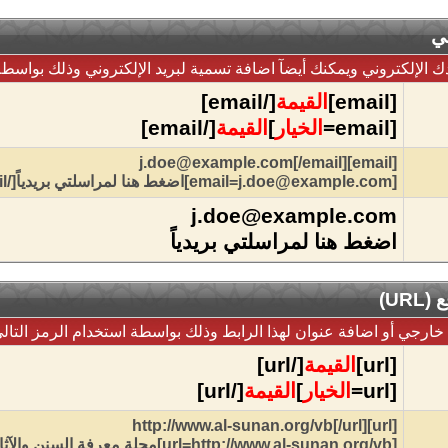
ني
 الإلكتروني ويمكنك أيضآ اضافة تسمية لبريد الإلكتروني وذلك بواسطة 
[email]
القيمة
[/email]
[email=
الخيار
]
القيمة
[/email]
[email]j.doe@example.com[/email]
[email=j.doe@example.com]اضغط هنا لمراسلتي بريدياً[/email]
j.doe@example.com
اضغط هنا لمراسلتي بريدياً
UR)
ارجي أو اضافة عنوان لهذا الرابط وذلك بواسطة استخدام الرمز التالي
[url]
القيمة
[/url]
[url=
الخيار
]
القيمة
[/url]
[url]http://www.al-sunan.org/vb[/url]
[url=http://www.al-sunan.org/vb]مجلة معرفة السنن والآثار العلمية[/url]