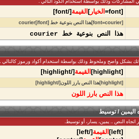
ي المشاركات وذلك بواسطة استخدام الكود التالي .
[font=
الخيار
]
القيمة
[/font]
[font=courier]هذا النص بنوعية خط courier[/font]
هذا النص بنوعية خط courier
تك بشكل واضح وملحوظ وذلك بواسطة استخدام أكواد ورموز كالتالي .
[highlight]
القيمة
[/highlight]
[highlight]هذا النص بارز اللون[/highlight]
هذا النص بارز اللون
اه اليمين / توسيط
 اتجاه النص .. يمين، يسار، أو توسيط.
[left]
القيمة
[/left]