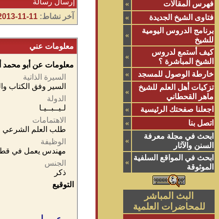
إرسال رسالة
فهرس المقالات
»
آخر نشاط:
11-11-2013
فتاوى الشيخ الجديدة
»
برنامج الدروس اليومية
»
للشيخ
معلومات عني
كيف أستمع لدروس
»
الشيخ المباشرة ؟
معلومات عن أبو محمد أ
خارطة الوصول للمسجد
»
السيرة الذاتية
السير وفق الكتاب وا
تزكيات أهل العلم للشيخ
»
ماهر القحطاني
الدولة
لـيــبــيـا
اجعلنا صفحتك الرئيسية
»
الاهتمامات
اتصل بنا
»
طلب العلم الشرعي
ابحث في مجلة معرفة
»
الوظيفة
السنن والآثار
مهندس يعمل في قطاع
ابحث في المواقع السلفية
»
الجنس
الموثوقة
ذكر
التوقيع
البث المباشر
للمحاضرات العلمية