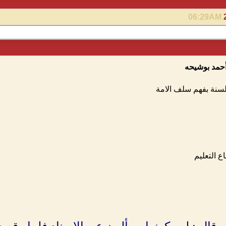
06:29AM
حمد بوشيحه
لسنة بفهم سلف الامة
 التعليم