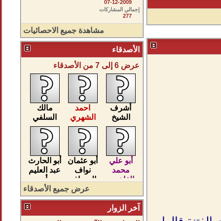
07-12-2009
إجمالي المشاركات
277
مشاهدة جميع الاحصائيات
الأصدقاء
عرض 6 إلى 7 من الأصدقاء
أشرف
احمد
مالك
الشيخ
الشهري
السلفي
أبو علي
أبو عثمان
أبو الحارث
محمد
نواف
عبد العليم
الفاخري
المسافر
بن أحمد
عرض جميع الأصدقاء
آخر الزوار