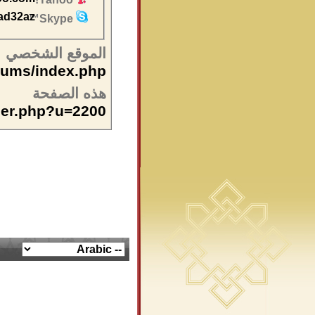
ad32az
Skype™
الموقع الشخصي
orums/index.php
هذه الصفحة
ber.php?u=2200