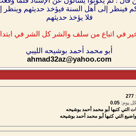
قال : لم يكونوا يسألون عن الإسناد فلما وقعت ا
كم فينظر إلى أهل السنة فيؤخذ حديثهم وينظر إ
فلا يؤخذ حديثهم
خير في اتباع من سلف والشر كل الشر في ابتد
أبو محمد أحمد بوشيحه الليبي
ahmad32az@yahoo.com
277
ل يوم:
0.05
 التي كتبها أبو محمد أحمد بوشيحه
ضيع التي كتبها أبو محمد أحمد بوشيحه