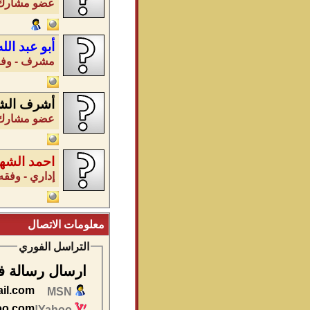
عضو مشارك -
أبو عبد الل
مشرف - وفقه
أشرف الش
عضو مشارك -
احمد الشه
إداري - وفقه 
معلومات الاتصال
التراسل الفوري
ارسال رسالة ف
il.com
MSN
oo.com
Yahoo!