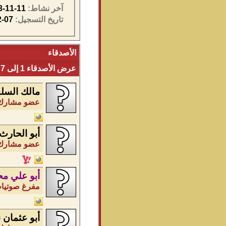
آخر نشاط:
11-11-2013
تاريخ التسجيل:
07-12-2009
الأصدقاء
عرض الأصدقاء 1 إلى 7 من 7
مالك السل
عضو مشارك -
أبو الحارث
عضو مشارك -
أبو علي مح
مفرغ صوتيات 
أبو عثمان 