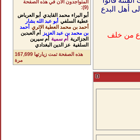
لفتنة قالوا
المتواجدون الآن في هذه الصفحة
(9):
لى أهل البدع
أبو البراء محمد القايدي
أبو العرباض
عطية السلفي
أبو عبد الله بشار
أحمد بن محمد العطية الاثري
أحمد
بن محمد بن عبد العزيز
أم العبدين
اع من خلف
الجزائرية
أم سمية
أم سيرين
السلفية
عز الدين البغدادي
هذه الصفحة تمت زيارتها
167,699
مرة