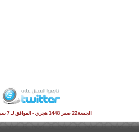
الجمعة22 صفر 1448 هجري - الموافق لـ 7 سبتمبر 2026 م