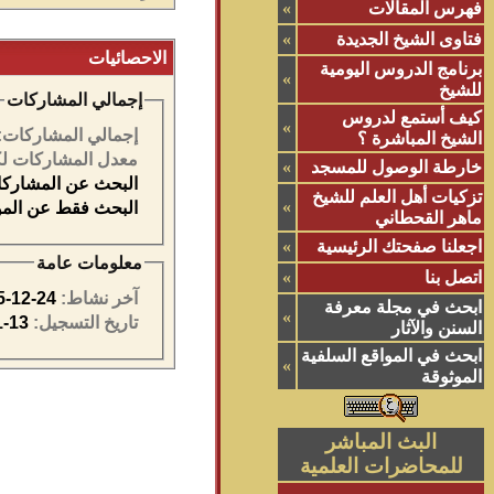
فهرس المقالات
»
فتاوى الشيخ الجديدة
»
الاحصائيات
برنامج الدروس اليومية
»
للشيخ
إجمالي المشاركات
كيف أستمع لدروس
»
إجمالي المشاركات:
الشيخ المباشرة ؟
معدل المشاركات لك
خارطة الوصول للمسجد
»
البحث عن المشاركات التي
تزكيات أهل العلم للشيخ
»
البحث فقط عن المواضيع ا
ماهر القحطاني
اجعلنا صفحتك الرئيسية
»
معلومات عامة
اتصل بنا
»
آخر نشاط:
24-12-2025
ابحث في مجلة معرفة
»
تاريخ التسجيل:
13-11-2025
السنن والآثار
ابحث في المواقع السلفية
»
الموثوقة
البث المباشر
للمحاضرات العلمية