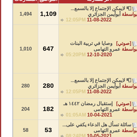
📮 لايمكن الإجتماع إلا بالسمع...
1,109
1,494
واسطة
أبوأيمن الجزائري
12:05PM
11-08-2022
[صوتي]
وصايا في تربية البنات
647
1,010
واسطة
عمرو التهامى
05:20PM
12-10-2020
📮 لايمكن الإجتماع إلا بالسمع...
280
280
واسطة
أبوأيمن الجزائري
12:05PM
11-08-2022
[صوتي]
إستقبال رمضان ١٤٤٢ هـ
182
204
واسطة
عمرو التهامى
01:05AM
10-04-2021
سائلة تسأل هل الدعاء يكفي على...
53
58
واسطة
عمرو التهامى
08:24PM
10-05-2021