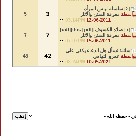
[2][سلسلة لباس المرأة...
3
5
واسطة
معرفة السنن والآثار
03:14PM
12-06-2011
[7][صلاة الكسوف][pdf][doc][odt]
7
7
واسطة
معرفة السنن والآثار
07:07PM
15-06-2011
سائلة تسأل هل الدعاء يكفي على...
42
45
واسطة
عمرو التهامى
08:24PM
10-05-2021