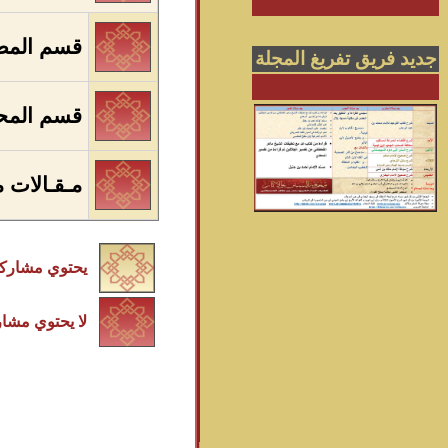
قسم المط
جديد فريق تفريغ المجلة
قسم المح
مـقـالات م
يحتوي مشاركا
لا يحتوي مشار