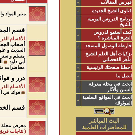
فهرس المقالات
»
فتاوى الشيخ الجديدة
»
منبر المواد و
برنامج الدروس اليومية
»
للشيخ
قسم المح
كيف أستمع لدروس
»
الشيخ المباشرة ؟
الأقسام الفر
أصحاب الجحيم
خارطة الوصول للمسجد
»
الحديث و علو
تزكيات أهل العلم للشيخ
مسلم و سنن 
»
ماهر القحطاني
أبي داود
,
ال
اجعلنا صفحتك الرئيسية
»
محاضرات من
اتصل بنا
»
درر و فوائ
ابحث في مجلة معرفة
»
الأقسام الفر
السنن والآثار
فوائد فى ا
ابحث في المواقع السلفية
»
الموثوقة
قسم الخطب
البث المباشر
معرض مجلة مع
للمحاضرات العلمية
( نتاجات فريق 