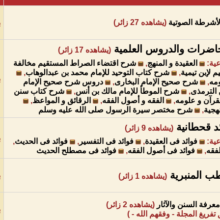
الأشرطة الصوتية
(يشاهده 27 زائر)
ب
اضرات والدروس العلمية
(يشاهده 17 زائر)
عية
:
العقيدة و المنهج
,
شرح اقتضاء الصراط المستقيم مخالفة
 لإبن تيمية
,
شرح كتاب التوحيد للإمام محمد بن عبدالوهاب
,
ب
مه
,
شرح صحيح الإمام البخارى
,
دروس شرح صحيح الإمام
الترمذى
,
شرح الموطأ للإمام مالك بن أنس
,
شرح كتاب سنن
قرآن و علومه
,
الفقه و أصول الفقه
,
الرقائق و المواعظ
,
هجية
,
شرح مختصر سيرة الرسول صلى الله عليه وسلم
د قحطانية
(يشاهده 9 زائر)
ب
عية
:
فوائد فى العقيدة
,
فوائد فى التفسير
,
فوائد فى الحديث
,
لفقه
,
فوائد فى أصول الفقه
,
فوائد فى مصطلح الحديث
 المنبرية
ب
(يشاهده 1 زائر)
رفة السنن والآثار
(يشاهده 2 زائر)
ب
تفريغ المجلة - وفقهم الله - )