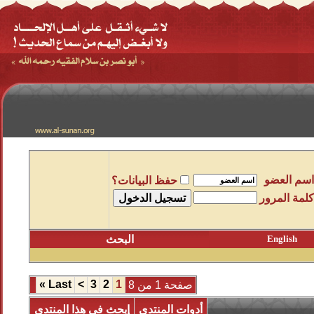
اسم العضو
حفظ البيانات؟
كلمة المرور
English
البحث
»
Last
>
3
2
1
صفحة 1 من 8
أدوات المنتدى
إبحث في هذا المنتدى