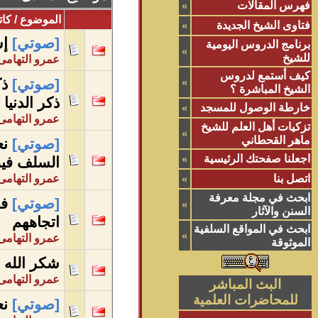
فهرس المقالات
»
الموضوع
/
كات
فتاوى الشيخ الجديدة
»
[صوتي]
إس
برنامج الدروس اليومية
»
للشيخ
عمرو التهامى
كيف أستمع لدروس
»
[صوتي]
ذك
الشيخ المباشرة ؟
ذكر الدنيا
خارطة الوصول للمسجد
»
عمرو التهامى
تزكيات أهل العلم للشيخ
»
ماهر القحطاني
[صوتي]
نع
اجعلنا صفحتك الرئيسية
»
السلف فيه
اتصل بنا
»
عمرو التهامى
ابحث في مجلة معرفة
[صوتي]
فض
»
السنن والآثار
اتجاههم
ابحث في المواقع السلفية
»
عمرو التهامى
الموثوقة
شكر الله 
عمرو التهامى
البث المباشر
للمحاضرات العلمية
[صوتي]
نع