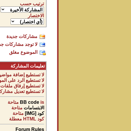
ترتيب حسب
الاختصار
مشاركات جديدة
لا توجد مشاركات جد
الموضوع مغلق
تعليمات المشاركة
لا تستطيع
إضافة مواضيع
لا تستطيع
الرد على المو
لا تستطيع
إرفاق ملفات
لا تستطيع
تعديل مشاركا
is
BB code
متاحة
الابتسامات
متاحة
كود [IMG]
متاحة
كود HTML
معطلة
Forum Rules