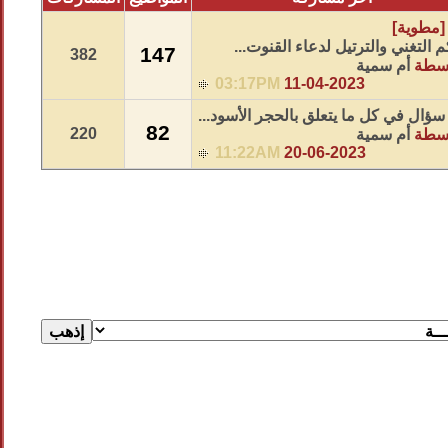
مطوية]
 التغني والترتيل لدعاء القنوت...
147
382
اسطة
أم سمية
03:17PM
11-04-2023
سؤال في كل ما يتعلق بالحجر الأسود...
82
220
اسطة
أم سمية
11:22AM
20-06-2023