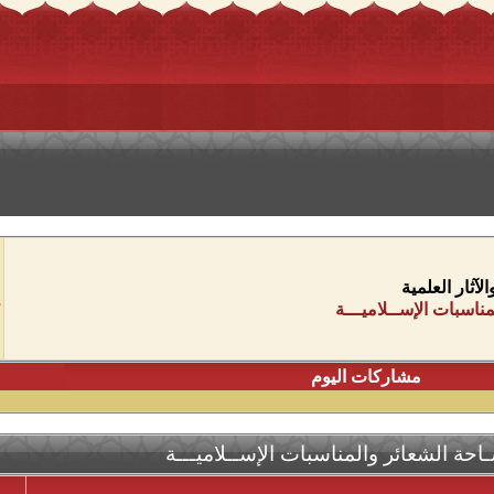
آثار العلمية
ناسبات الإســلاميـــة
مشاركات اليوم
احة الشعائر والمناسبات الإســلاميـــة