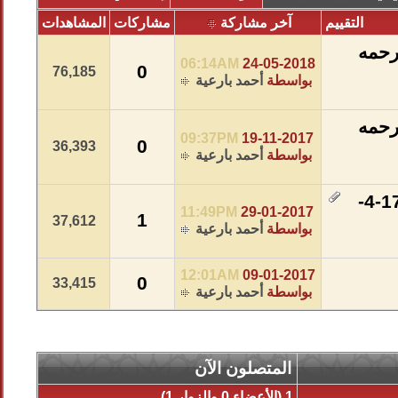
التقييم
آخر مشاركة
مشاركات
المشاهدات
ين رحمه
06:14AM
24-05-2018
0
76,185
بواسطة
أحمد بارعية
ين رحمه
09:37PM
19-11-2017
0
36,393
بواسطة
أحمد بارعية
شرح كتاب أقتضاء الصراط المستقيم مخالفة أصحاب الجحيم (17-4-
11:49PM
29-01-2017
1
37,612
بواسطة
أحمد بارعية
12:01AM
09-01-2017
0
33,415
بواسطة
أحمد بارعية
المتصلون الآن
1 (الأعضاء 0 والزوار 1)