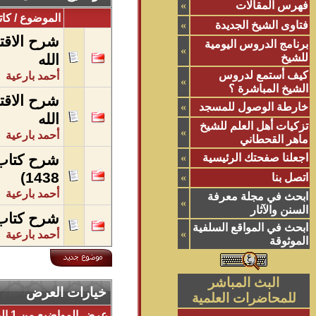
فهرس المقالات
»
الموضوع
/
كات
فتاوى الشيخ الجديدة
»
برنامج الدروس اليومية
»
للشيخ
الله
كيف أستمع لدروس
أحمد بارعية
»
الشيخ المباشرة ؟
خارطة الوصول للمسجد
»
الله
تزكيات أهل العلم للشيخ
»
أحمد بارعية
ماهر القحطاني
اجعلنا صفحتك الرئيسية
»
1438)
اتصل بنا
»
أحمد بارعية
ابحث في مجلة معرفة
»
السنن والآثار
شرح كتاب 
ابحث في المواقع السلفية
»
أحمد بارعية
الموثوقة
البث المباشر
خيارات العرض
للمحاضرات العلمية
عرض المواضيع من 1 إلى 4 من 4