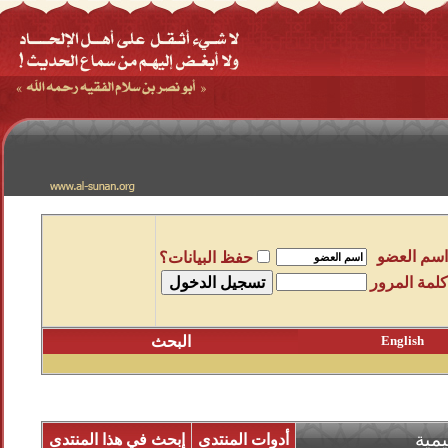
اسم العضو
حفظ البيانات؟
كلمة المرور
English
البحث
مية
أدوات المنتدى
إبحث في هذا المنتدى