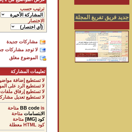
ترتيب حسب
جديد فريق تفريغ المجلة
الاختصار
مشاركات جديدة
لا توجد مشاركات جد
الموضوع مغلق
تعليمات المشاركة
لا تستطيع
إضافة مواضيع
لا تستطيع
الرد على المو
لا تستطيع
إرفاق ملفات
لا تستطيع
تعديل مشاركا
is
BB code
متاحة
الابتسامات
متاحة
كود [IMG]
متاحة
كود HTML
معطلة