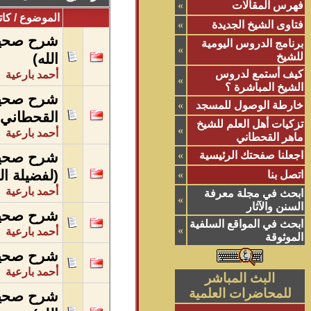
فهرس المقالات
»
الموضوع
/
كات
فتاوى الشيخ الجديدة
»
شرح صحيح 
برنامج الدروس اليومية
»
للشيخ
الله)
كيف أستمع لدروس
أحمد بارعية
»
الشيخ المباشرة ؟
شرح صحيح 
خارطة الوصول للمسجد
»
القحطاني 
تزكيات أهل العلم للشيخ
»
أحمد بارعية
ماهر القحطاني
اجعلنا صفحتك الرئيسية
»
شرح صحيح 
(لفضيلة ا
اتصل بنا
»
أحمد بارعية
ابحث في مجلة معرفة
»
السنن والآثار
شرح صحيح البخاري -
ابحث في المواقع السلفية
»
أحمد بارعية
الموثوقة
شرح صحيح 
أحمد بارعية
البث المباشر
للمحاضرات العلمية
شرح صحيح 