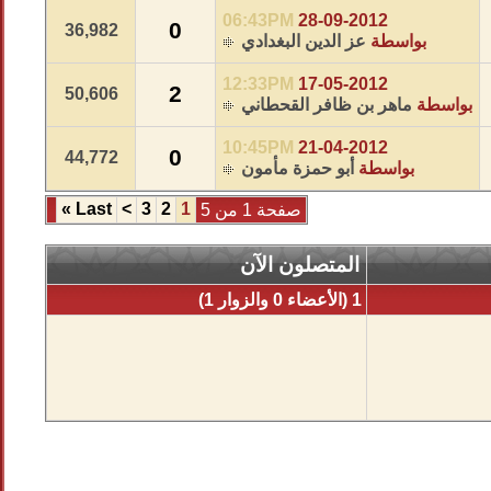
06:43PM
28-09-2012
0
36,982
بواسطة
عز الدين البغدادي
12:33PM
17-05-2012
2
50,606
بواسطة
ماهر بن ظافر القحطاني
10:45PM
21-04-2012
0
44,772
بواسطة
أبو حمزة مأمون
»
Last
>
3
2
1
صفحة 1 من 5
المتصلون الآن
1 (الأعضاء 0 والزوار 1)