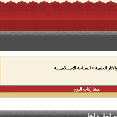
آثار العلمية
>
السـاحة الإســلاميـــة
مشاركات اليوم
بر الملل والنحل