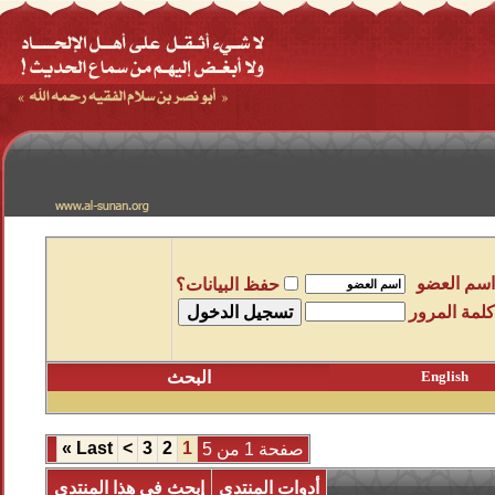
اسم العضو
حفظ البيانات؟
كلمة المرور
English
البحث
»
Last
>
3
2
1
صفحة 1 من 5
أدوات المنتدى
إبحث في هذا المنتدى