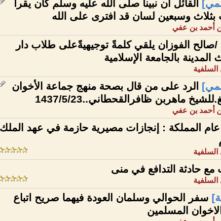
مي]
القائل أن نبينا صلى الله عليه وسلم كان يقرأ
بثلاث وسبعين لسان قد افترى على الله
 أحمد بن عفي
/صالح الفوزان يلقي كلمةً توجيهيةًعلى طلاب دار
 المدينة بالجامعة الإسلامية
السلفية
مي]
الرد على من قال بصحة منهج جماعة الأخوان
غ.للشيخ ماهربن ظافرالقحطاني..1437/5/23
 أحمد بن عفي
ام المملكة : إنجازات مصيرية حازمة في عهد الملك
السلفية
مع حادثة التدافع في منى
السلفية
]
سفر الحوالي وسلمان العودة فيهما صريح اتباع
لاخوان المسلمين