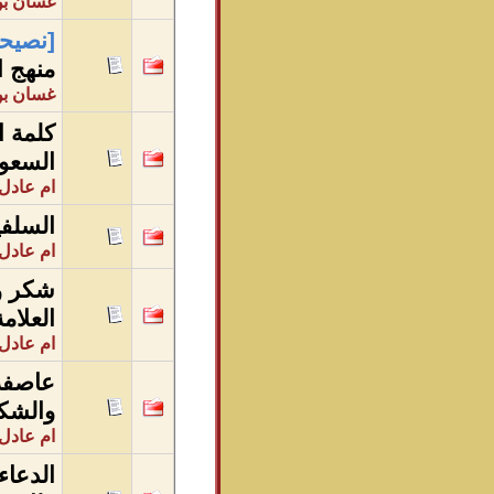
غسان بن
[نصيحة
منهج ا
غسان بن
كلمة ا
السعود
ام عادل 
السلفي
ام عادل 
شكر وث
العلام
ام عادل 
عاصفة 
والشك
ام عادل 
الدعاء