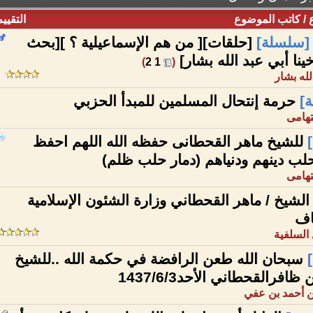
/
كاتب الموضوع
التقييم
[سلسلة]
[حلقات][ من هم الإسماعيلية ؟ ][بحث
ينا أبي عبد الله بشار]
‏
)
2
1
(
لله بشار
]
حرمة إنتحال المسلمين للمبدأ الحزبي
تهامى
للشيخ ماهر القحطانى حفظه الله اللهم احفظ
لب دينهم ودنياهم (دمار حلب ظلم)
تهامى
لشيخ / ماهر القحطاني وزارة الشئون الإسلامية
اف
السلفية
سبحان الله طعن الرافضة في حكمة الله ..للشيخ
ظافرالقحطاني الأحد1437/6/3
 أحمد بن عفي