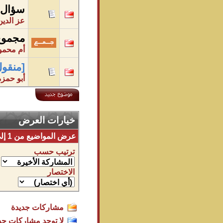
سؤال
عز الدين
مجموع 
أم محمو
[منقول
أبو حمز
خيارات العرض
عرض المواضيع من 1 إلى 25 من 118
ترتيب حسب
الاختصار
مشاركات جديدة
لا توجد مشاركات جد