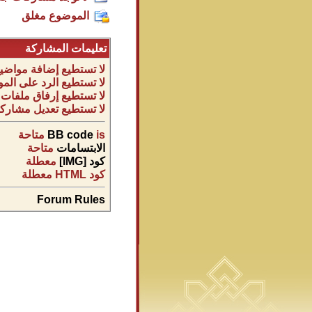
الموضوع مغلق
تعليمات المشاركة
لا تستطيع
إضافة مواضيع
لا تستطيع
الرد على المو
لا تستطيع
إرفاق ملفات
لا تستطيع
تعديل مشاركا
is
BB code
متاحة
الابتسامات
متاحة
كود [IMG]
معطلة
كود HTML
معطلة
Forum Rules