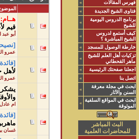
فهرس المقالات
»
الموضوع
فتاوى الشيخ الجديدة
»
هــام:
برنامج الدروس اليومية
»
للشيخ
قيم لأخ
كيف أستمع لدروس
أبو عبد ا
»
الشيخ المباشرة ؟
[نصيحة
خارطة الوصول للمسجد
»
عمرو ال
تزكيات أهل العلم للشيخ
»
ماهر القحطاني
[فائدة]
اجعلنا صفحتك الرئيسية
»
لأهل ح
اتصل بنا
»
عمرو ال
ابحث في مجلة معرفة
يشكر ا
»
السنن والآثار
والأوق
ابحث في المواقع السلفية
»
ام عادل 
الموثوقة
[فائدة]
ماهربن 
البث المباشر
غسان بن
للمحاضرات العلمية