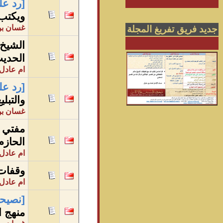
[رد عل
ويكتب 
غسان بن
جديد فريق تفريغ المجلة
الشيخ 
الحديث
ام عادل 
[رد عل
والتبلي
غسان بن
مفتي ع
الحازم
ام عادل 
وقفات 
ام عادل 
[نصيحة
منهج ا