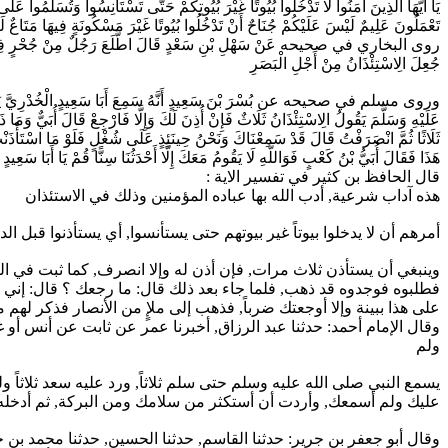
يَا أَيُّهَا الَّذِينَ آمَنُوا لَا تَدْخُلُوا بُيُوتًا غَيْرَ بُيُوتِكُمْ حَتَّى تَسْتَأْنِسُوا وَتُسَلِّمُوا ع
تَعْمَلُونَ عَلِيمٌ لَيْسَ عَلَيْكُمْ جُنَاحٌ أَنْ تَدْخُلُوا بُيُوتًا غَيْرَ مَسْكُونَةٍ فِيهَا مَتَاعٌ لَ
روى البخاري في صحيحه عَنْ سَهْلِ بْنِ سَعْدٍ قَالَ اطَّلَعَ رَجُلٌ مِنْ جُحْرٍ فِي حُجَرِ النَّبِيِّ
جُعِلَ الِاسْتِئْذَانُ مِنْ أَجْلِ الْبَصَرِ
وروى مسلم في صحيحه عن بُسْرَ بْنَ سَعِيدٍ أَنَّهُ سَمِعَ أَبَا سَعِيدٍ الْخُدْرِيَّ يَقُولُ كُنّ
عَلَيْهِ وَسَلَّمَ يَقُولُ الِاسْتِئْذَانُ ثَلَاثٌ فَإِنْ أُذِنَ لَكَ وَإِلَّا فَارْجِعْ قَالَ أُبَيٌّ وَ
ثَلَاثًا ثُمَّ انْصَرَفْتُ قَالَ قَدْ سَمِعْنَاكَ وَنَحْنُ حِينَئِذٍ عَلَى شُغْلٍ فَلَوْ مَا اسْتَأْذَنْت
هَذَا فَقَالَ أُبَيُّ بْنُ كَعْبٍ فَوَاللَّهِ لَا يَقُومُ مَعَكَ إِلَّا أَحْدَثُنَا سِنًّا قُمْ يَا أَبَا س
قال الحافظ بن كثير في تفسير الاية :
هذه آداب شرعية, أدب الله بها عباده المؤمنين وذلك في الاستئذان
أمرهم أن لا يدخلوا بيوتاً غير بيوتهم حتى يستأنسوا, أي يستأذنوا قبل ال
وينبغي أن يستأذن ثلاث مرات, فإن أذن له وإلا انصرف, كما ثبت في ال
فطلبوه فوجدوه قد ذهب, فلما جاء بعد ذلك قال: ما رجعك ؟ قال: إني اس
على هذا ببينة وإلا أوجعتك ضرباً, فذهب إلى ملإٍ من الأنصار فذكر لهم 
وقال الإمام أحمد: حدثنا عبد الرزاق, أخبرنا عمر عن ثابت عن أنس أو
ولم
يسمع النبي صلى الله عليه وسلم حتى سلم ثلاثاً, ورد عليه سعد ثلاثاً
عليك ولم أسمعك, وأردت أن أستكثر من سلامك ومن البركة, ثم أدخله ال
وقال أبو جعفر بن جرير: حدثنا القاسم, حدثنا الحسين, حدثنا محمد ب