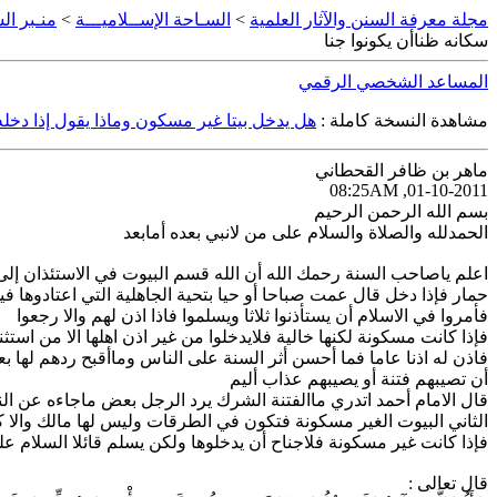
مجلة معرفة السنن والآثار العلمية
>
السـاحة الإســلاميـــة
>
منـبر الس
سكانه ظناأن يكونوا جنا
المساعد الشخصي الرقمي
مشاهدة النسخة كاملة :
هل يدخل بيتا غير مسكون وماذا يقول إذا دخل
ماهر بن ظافر القحطاني
01-10-2011, 08:25AM
بسم الله الرحمن الرحيم
الحمدلله والصلاة والسلام على من لانبي بعده أمابعد
اعلم ياصاحب السنة رحمك الله أن الله قسم البيوت في الاستئذان إلى 
حمار فإذا دخل قال عمت صباحا أو حيا بتحية الجاهلية التي اعتادوها ف
فأمروا في الاسلام أن يستأذنوا ثلاثا ويسلموا فاذا اذن لهم والا رجعوا
فإذا كانت مسكونة لكنها خالية فلايدخلوا من غير اذن اهلها الا من استثن
فاذن له اذنا عاما فما أحسن أثر السنة على الناس وماأقبح ردهم لها 
أن تصيبهم فتنة أو يصيبهم عذاب أليم
قال الامام أحمد اتدري ماالفتنة الشرك يرد الرجل بعض ماجاءه عن الن
الثاني البيوت الغير مسكونة فتكون في الطرقات وليس لها مالك والا 
فإذا كانت غير مسكونة فلاجناح أن يدخلوها ولكن يسلم قائلا السلام ع
قال تعالى :