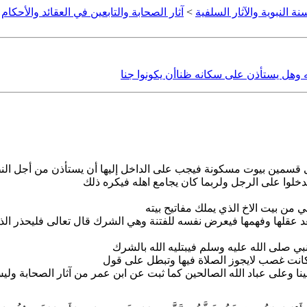
نة النبوية والآثار السلفية
>
آثار الصحابة والتابعين في العقائد والأحكام
>
ه وهل يستأذن على سكانه ظناأن يكونوا جنا
قسمين بيوت مسكونة فيجب على الداخل إليها أن يستأذن من أجل النظر و
يدخلوا على الرجل ولربما كان يجامع اهله فيكره ذلك
ي من بيت الاخ الذي يملك مفاتيح بيته
بعد عقلها وفهمها فيعرض نفسه للفتنة وهي الشرك قال تعالى فليحذر ال
بي صلى الله عليه وسلم فيبتليه الله بالشرك
كانت غصب لايجوز الصلاة فيها وتبطل على قول
لينا وعلى عباد الله الصالحين كما ثبت عن ابن عمر من آثار الصحابة و