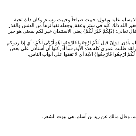
ية إذا لقي صاحبه لا يسلم عليه ويقول: حييت صباحاً وحييت مساء, وكان ذلك تحية
 الله ذلك كله في ستر وعفة, وجعله نقياً نزهاً من الدنس والقذر
حسن, ولهذا قال تعالى: {ذَلِكُمْ خَيْرٌ لَكُمْ} يعني الاستئذان خير لكم بمعنى هو خير
ن, {وَإِنْ قِيلَ لَكُمُ ارْجِعُوا فَارْجِعُوا هُوَ أَزْكَى لَكُمْ} أي إذا ردوكم
لمهاجرين لقد طلبت عمري كله هذه الآية, فما أدركتها أن أستأذن على بعض
لَ لَكُمُ ارْجِعُوا فَارْجِعُوا} الآية أي لا تقفوا على أبواب الناس.
لم. وقال مالك عن زيد بن أسلم: هي بيوت الشعر.