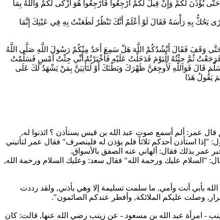
ُوهَا حَتَّى يُؤْذَنَ لَكُمْ وَإِنْ قِيلَ لَكُمْ ارْجِعُوا فَارْجِعُوا هُوَ أَزْكَى لَكُمْ وَاللَّهُ بِمَا
ُ بِهِ رَأْسَهُ فَقَالَ لَوْ أَعْلَمُ أَنَّكَ تَنْظُرُ لَطَعَنْتُ بِهِ فِي عَيْنِكَ إِنَّمَا
وَقَفَ فَقَالَ أَنْشُدُكُمْ اللَّهَ هَلْ سَمِعَ أَحَدٌ مِنْكُمْ رَسُولَ اللَّهِ صَلَّى اللَّهُ
رَجَعْتُ ثُمَّ جِئْتُهُ الْيَوْمَ فَدَخَلْتُ عَلَيْهِ فَأَخْبَرْتُهُ أَنِّي جِئْتُ أَمْسِ فَسَلَّمْتُ
َ قَالَ فَوَاللَّهِ لَأُوجِعَنَّ ظَهْرَكَ وَبَطْنَكَ أَوْ لَتَأْتِيَنَّ بِمَنْ يَشْهَدُ لَكَ عَلَى
َمَ يَقُولُ هَذَا
 قال عمر: ألم أسمع صوت عبد الله بن قيس يستأذن ؟ ائذنوا له,
 "إذا استأذن أحدكم ثلاثاً فلم يؤذن له فلينصرف" فقال عمر لتأتيني
خبر عمر بذلك فقال: ألهاني عنه الصفق بالأسواق.
ال: "السلام عليك ورحمة الله" فقال سعد: وعليك السلام ورحمة الله,
الله بأبي أنت وأمي, ما سلمت تسليمة إلا وهي بأذني, ولقد رددت
برار, وصلت عليكم الملائكة, وأفطر عندكم الصائمون".
ب - امرأة عبد الله بن مسعود - عن زينب رضي الله عنها, قالت: كان