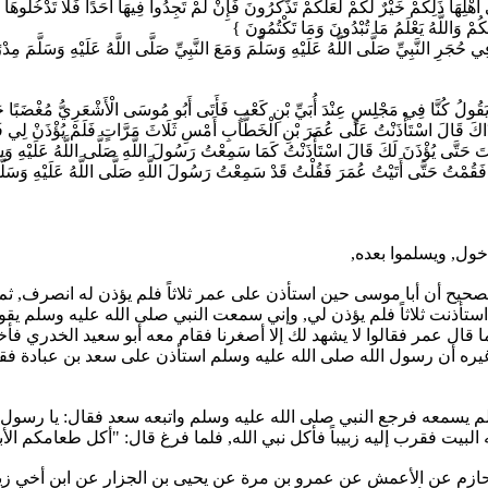
َلَى أَهْلِهَا ذَلِكُمْ خَيْرٌ لَكُمْ لَعَلَّكُمْ تَذَّكَّرُونَ فَإِنْ لَمْ تَجِدُوا فِيهَا أَحَدًا فَلَا تَدْخُل
كُمْ وَاللَّهُ يَعْلَمُ مَا تُبْدُونَ وَمَا تَكْتُمُونَ }
 صَلَّى اللَّهُ عَلَيْهِ وَسَلَّمَ وَمَعَ النَّبِيِّ صَلَّى اللَّهُ عَلَيْهِ وَسَلَّمَ مِدْرًى يَحُكّ
َا فِي مَجْلِسٍ عِنْدَ أُبَيِّ بْنِ كَعْبٍ فَأَتَى أَبُو مُوسَى الْأَشْعَرِيُّ مُغْضَبًا حَتَّى 
مَا ذَاكَ قَالَ اسْتَأْذَنْتُ عَلَى عُمَرَ بْنِ الْخَطَّابِ أَمْسِ ثَلَاثَ مَرَّاتٍ فَلَمْ يُؤْذَنْ لِي فَ
َ حَتَّى يُؤْذَنَ لَكَ قَالَ اسْتَأْذَنْتُ كَمَا سَمِعْتُ رَسُولَ اللَّهِ صَلَّى اللَّهُ عَلَيْهِ وَسَلَّم
َعِيدٍ فَقُمْتُ حَتَّى أَتَيْتُ عُمَرَ فَقُلْتُ قَدْ سَمِعْتُ رَسُولَ اللَّهِ صَلَّى اللَّهُ عَلَيْهِ وَسَلّ
دخول, ويسلموا بعده,
صحيح أن أبا موسى حين استأذن على عمر ثلاثاً فلم يؤذن له انصرف, ثم
تأذنت ثلاثاً فلم يؤذن لي, وإني سمعت النبي صلى الله عليه وسلم يقول:
ما قال عمر فقالوا لا يشهد لك إلا أصغرنا فقام معه أبو سعيد الخدري فأ
 غيره أن رسول الله صلى الله عليه وسلم استأذن على سعد بن عبادة فق
 ولم يسمعه فرجع النبي صلى الله عليه وسلم واتبعه سعد فقال: يا رسول 
بيت فقرب إليه زبيباً فأكل نبي الله, فلما فرغ قال: "أكل طعامكم الأ
ن حازم عن الأعمش عن عمرو بن مرة عن يحيى بن الجزار عن ابن أخي زين