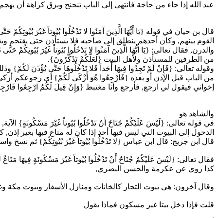
عبد الله إذا جاء من حاجة فانتهى إلى الباب تنحنح وبزق كراهة أن يهجم
قال بن حيان في قوله {يَا أَيُّهَا الَّذِينَ آمَنُوا لا تَدْخُلُوا بُيُوتاً غَيْرَ 
القوم بينهم, وكان أحدهم ينطلق إلى صاحبه فلا يستأذن حتى يقتحم ويق
والدرن, فقال تعالى: {يَا أَيُّهَا الَّذِينَ آمَنُوا لا تَدْخُلُوا بُيُوتاً غَيْرَ بُيُو
من الطرفين للمستأذن ولأهل البيت {لَعَلَّكُمْ تَذَكَّرُونَ}.
وقوله تعالى: {فَإِنْ لَمْ تَجِدُوا فِيهَا أَحَداً فَلا تَدْخُلُوهَا حَتَّى يُؤْذَنَ
من الباب قبل الإذن أو بعده {فَارْجِعُوا هُوَ أَزْكَى لَكُمْ} أي رجوعكم أ
إخواني فيقول لي ارجع, فأرجع وأنا مغتبط {وَإِنْ قِيلَ لَكُمُ ارْجِعُوا فَارْجِعُوا هُ
والشاهد هو
في قوله تعالى: {لَيْسَ عَلَيْكُمْ جُنَاحٌ أَنْ تَدْخُلُوا بُيُوتاً غَيْرَ مَسْكُو
الدخول إلى البيوت التي ليس فيها أحد إذا كان له متاع فيها بغير إذن, 
قال ابن جريج: قال ابن عباس {لا تَدْخُلُوا بُيُوتاً غَيْرَ بُيُوتِكُمْ} ثم نسخ واس
فقال تعالى: {لَيْسَ عَلَيْكُمْ جُنَاحٌ أَنْ تَدْخُلُوا بُيُوتاً غَيْرَ مَسْكُونَةٍ فِيهَا مَتَاعٌ 
كذا روي عن عكرمة والحسن البصري,
وقال آخرون: هي بيوت التجار كالخانات ومنازل الأسفار وبيوت مكة وغي
قلت فإذا دخل بيتا غير مسكون فماذا يقول