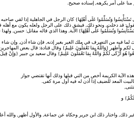
 منا على أمر يكرهه, إسناده صحيح.
بُيُوتِكُمْ حَتَّى تَسْتَأْنِسُوا وَتُسَلِّمُوا عَلَى أَهْلِهَا} كان الرجل في الجاهل
ول: قد دخلت, ونحو ذلك, فيشق ذلك على الرجل ولعله يكون مع أهله فغير
تِكُمْ حَتَّى تَسْتَأْنِسُوا وَتُسَلِّمُوا عَلَى أَهْلِهَا} الآية, وهذا الذي قاله مقاتل: 
 لَكُمْ} وذلك لما فيه من التصرف في ملك الغير بغير إذنه, فإن شاء أذن, وإن شاء لم يأذ
زكى لكم وأطهر {وَاللَّهُ بِمَا تَعْمَلُونَ عَلِيمٌ} وقال قتادة: قال بعض ا
وَ أَزْكَى لَكُمْ وَاللَّهُ بِمَا تَعْمَلُونَ عَلِيمٌ} وقال سعيد بن جبير {وَإِنْ قِي
نَةٍ} الآية, هذه الآية الكريمة أخص من التي قبلها وذلك أنها تقتضي جواز
كالبيت المعد للضيف إذا أذن له فيه أول مرة كفى.
تثنى,
لَكُمْ} و
ر ذلك, واختار ذلك ابن جرير وحكاه عن جماعة, والأول أظهر, والله أع