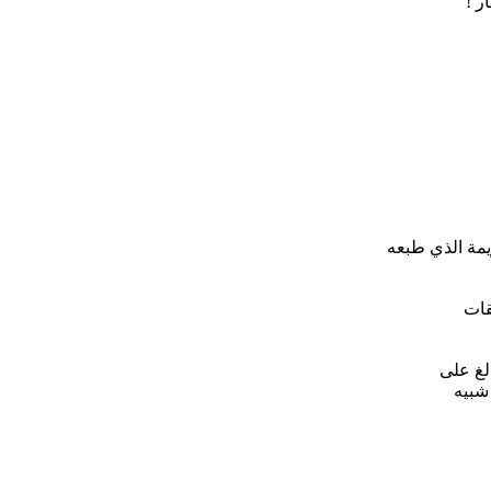
ر !
مة الذي طبعه
قات
لغ على
شبيه