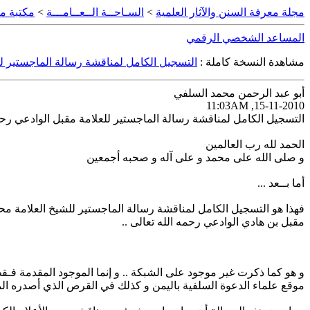
مجلة معرفة السنن والآثار العلمية
>
السـاحــة الــعــامـــة
>
مكتبة مع
المساعد الشخصي الرقمي
مشاهدة النسخة كاملة :
التسجيل الكامل لمناقشة رسالة الماجستير لل
أبو عبد الرحمن محمد السلفي
15-11-2010, 11:03AM
التسجيل الكامل لمناقشة رسالة الماجستير للعلامة مقبل الوادعي رحم
الحمد لله رب العالمين
و صلى الله على محمد و على آله و صحبه أجمعين
أما بــعد ...
فهذا هو التسجيل الكامل لمناقشة رسالة الماجستير للشيخ العلامة محدث
مقبل بن هادي الوادعي رحمه الله تعالى ..
و هو كما ذكرت غير موجود على الشبكة .. و إنما الموجود المقدمة فـق
موقع علماء الدعوة السلفية باليمن و كذلك في القرص الذي أصدره الم