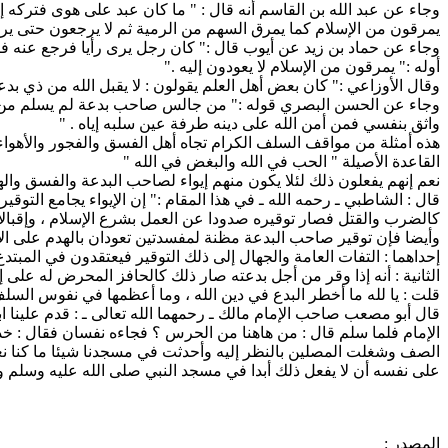
وجاء عن عبد الله بن القاسم أنه قال : " ما كان عبد على هوى فتركه 
يمرقون من الإسلام كما يمرق السهم من الرمية ثم لا يرجعون حتى يرج
وجاء عن حماد بن زيد عن أيوب قال :" كان رجل يرى رأيا فرجع عنه فأت
أوله :" يمرقون من الإسلام لا يعودون إليه ."
وقال الأوزاعي :" كان بعض أهل العلم يقولون : لا يقبل الله من ذي بد
وجاء عن الحسن البصري قوله :" من جالس صاحب بدعة لم يسلم من إحدى ثل
واثق بنفسي فمن أمن الله على دينه طرفة عين سلبه إياه . "
هذه أمثلة من مواقف السلف الكرام تجاه أهل الفسق والفجور والأهو
القاعدة الأصيلة " الحب في الله والبغض في الله "
نعم إنهم يفعلون ذلك لئلا يكون منهم إيواء لصاحب البدعة والفسق وا
قال : الشاطبي ـ رحمه الله ـ في هذا المقام :" إن الإيواء يجامع التوق
كالضرب والقتل فصار توقيره صدودا عن العمل بشرع الإسلام ، وإقبالا على 
وأيضا فإن توقير صاحب البدعة مظنة لمفسدتين تعودان بالهدم على الإ
إحداهما : التفات العامة والجهال إلى ذلك التوقير فيعتقدون في المبت
الثانية : أنه إذا وقر من أجل بدعته صار ذلك كالحافز المحرض له على إ
قلت : يا لله ما أخطر البدع في دين الله ، وما أعظمها في نفوس الس
قال أبو مصعب صاحب الإمام مالك ـ رحمهما الله تعالى ـ : قدم علينا 
الإمام فلما سلم قال : من هاهنا من الحرس ؟ فجاءه نفسان فقال : خذا
الصف وشغلت المصلين بالنظر إليه وأحدثت في مسجدنا شيئا ما كنا نعر
على نفسه أن لا يفعل ذلك أبدا في مسجد النبي صلى الله عليه وسلم ولا
المصدر :