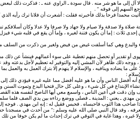
إلا آل إلى ما هو شر منه . قال سودة ـ الراوي عنه ـ : فذكرت ذلك لبع
ع السهم إلى فوقه " .
يت محمدا فرحا بذلك فأخبرته فقلت : أشعرت أن فلانا ترك رأيه الذي ك
عة صلاة ولا صدقة ولا صيام ولا جهاد ولا صرفا ولا عدلا وكان أسلافكم 
اث : إما أن يكون فتنة لغيره ، وإما أن يقع في قلبه شيء فيزل به فيدخ
اء والبدع وهي كما أسلفت غيض من فيض ولغير من ذكرت من السلف موا
لهوى أو تقدير أو تحصل منهم تغطية على سوء أعمالهم فينشأ عن ذلك مف
ير ، ووجه ذلك ظاهر لأن المشي إليه والتوقير له تعظيم لأجل بدعته وقد ع
ما يضاده وينافيه ، والإسلام لا ينهدم إلا بترك العمل به والعمل بما ين
سلام :
دع أنه أفضل الناس وأن ما هو عليه أفضل مما عليه غيره فيؤدي ذلك إلى 
نشاء الإبتداع في كل شيء ، وعلى كل حال فتحيا البدع وتموت السنن وهو ه
لف وإن دقت في أعين الناس ، واسمع معي أيها الناصح لنفسه هذه القصة
ابن مهدي ـ يعني : المدينة ـ فصلى ووضع رداءه بين يدي الصف فلما سل
 صاحب هذا الثوب فاحبساه . فحبس فقيل له : إنه ابن مهدي . فوجه إليه
فه ، وقد قال النبي صلى الله عليه وسلم :" من أحدث في مسجدنا حدثا ف
 غيره ، وهذا غاية في التوقي في ترك إحداث ما لم يكن خوفا من تلك ال