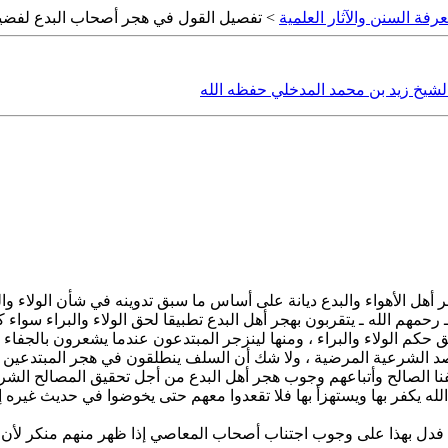
رفة السنن والآثار العلمية
> تفصيل القول في هجر أصحاب البدع لفضيلة
شيخ زيد بن محمد المدخلي حفظه الله
هل الأهواء والبدع ديانة على أساس ما سبق تدوينه في شأن الولاء والبراء
 رحمهم الله ـ يتقربون بهجر أهل البدع تطبيقا لحق الولاء والبراء سواء
 الولاء والبراء ، ومنها لينزجر المبتدعون عندما يشعرون بالجفاء ل
قاصد الشرعية المرضية ، ولا شك أن السلف ينطلقون في هجر المبتدعي
فنا الصالح وأتباعهم وجوب هجر أهل البدع من أجل تحقيق المصالح الشر
 الله يكفر بها ويستهزأ بها فلا تقعدوا معهم حتى يخوضوا في حديث غيره إ
: " فدل بهذا على وجوب اجتناب أصحاب المعاصي إذا ظهر منهم منكر لأن 