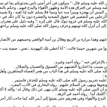
لله عليه وسلم قال :" سيكون في آخر أمتي ناس يحدثونكم بما لم تسمعوا 
 عليه وسلم عن افتراق هذه الأمة وظهور الأهواء والبدع فيهم ، وحكم با
سنن أن يهجره ويتبرأ منه حيا وميتا فلا يسلم عليه إذا لقيه ، ولا يجيبه إ
 الرجلين من التقصير في حقوق الصحبة والعشرة دون ما كان ذلك في حق ال
ه عليه وسلم في غزوة تبوك قال على إثره :" وفيه دليل على هجران أه
لى أن أنزل الله توبتهم وعرف رسول الله صلى الله عليه وسلم براءته
نهم وهما مرارة بن الربيع وهلال بن أمية الواقفي وجميعهم من الأنص
من شهرين حينما قالت :" أنا أعطي تلك اليهودية ـ تعني : صفية بنت ح
الإعراض عنه " رواه أحمد وغيره .
ين بسبب ما اختاروا لأنفسهم من الفسوق والعصيان والضلال .
 الله صلى الله عليه وسلم في هذا الباب من هجر العصاة المجاهرين وأه
 :
البدع والأهواء وفي هجرهم حتى يفيئوا إلى أـمر الله كما جاءت آثار 