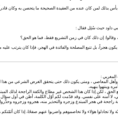
س بذلك لمن كان عنده من العقيدة الصحيحة ما يتحصن به وكان قادراً على
ي داود حيث سُئِل فقال :
 وقالوا: إن ذلك كان في زمن التشريع فقط، فما هو الحق؟
كون هجراً، بل تتبع المصلحة والفائدة في الهجر، فإذا كان يترتب علي
المغربي :
ع وأهل المعاصي ، ومتى يكون ذلك حتى يتحقق الغرض الشرعي من هذا 
ره وينتهوا بنهيه،
حق ، لكن إذا كان هذا الشخص غير مطاع والكفة الراجحة لذلك المبتدع فهن
ني، لا آمنه على نفسي. وقد قدّمت لكم أوّل الكلمة، أظن في أول سؤال أ
راجحة في هجر المبتدع وزجره والتحذير منه، هجروه وزجروه وحذّروا م
ولا تجادلوا هؤلاء ولا تخاصموهم واضربوا عنهم صفحًا، إذا كان أئمّتكم ه