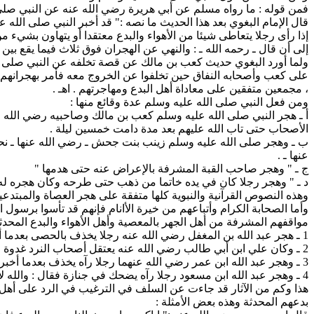
فمن قوله : ما رواه مسلم عن أبي هريرة رضي الله عنه عن النبي صلى ا
قال الإمام البغوي بعد هذا الحديث ما نصه :" قد أخبر النبي صلى الله
إذا رأى رجلا يتعاطى شيئا من الأهواء والبدع معتقدا أو يتهاون بشيء من ال
إلى أن قال ـ رحمه الله ـ : والنهي عن الهجران فوق ثلاث فيما يقع بين
ولما أورد البغوي حديث كعب بن مالك عن قصة تخلفه عن النبي صلى الل
على كعب وأصحابه النفاق حين تخلفوا عن الخروج معه فأمر بهجرانهم إ
، مجمعين متفقين على معاداة أهل البدع ومهاجرتهم . اهـ .
ومن فعل النبي صلى الله عليه وسلم عدة وقائع منها :
أ ـ هجر النبي صلى الله عليه وسلم كعب بن مالك وصاحبيه رضي الله ع
الأصحاب حتى تاب الله عليهم بعد مدة دامت خمسين ليلة .
ب ـ وهجر صلى الله عليه وسلم زينب بنت جحش ـ رضي الله عنها ـ نحوا 
عنها ـ .
ج ـ " وهجر صاحب القبة المشرفة بالإعراض عنه حتى هدمها "
د ـ " وهجر رجلا كان في يده خاتما من ذهب حتى طرحه وكان هجره له ب
وهذه النصوص القرآنية والنبوية كلها متفقة على هجر العصاة والمبتدع
وأما الصحابة الكرام وأتباعهم من خيرة الأانام فإنهم قد تأسوا برسول
مواقفهم المشرفة من أهل الجهر بالمعصية وأهل الأهواء والبدع المحدثة
1 ـ هجر عبد الله بن المغفل رضي الله عنه رجلا يخذف بالحصى بعدما أعلمه تحريم رسول الله صلى الله عليه وسلم للخذف فاستمر .
2 ـ وكان علي ابن أبي طالب رضي الله عنه يعتقل أصحاب النرد غدوة ونحوها وينهى عن السلام عليهم . رواه البخاري في الأدب المفرد .
3 ـ وهجر عبد الله ابن عمر رضي الله عنهما رجلا رآه يخذف بعدما أخبره أن النبي صلى الله عليه وسلم كان ينهى عن ذلك وقال له : والله لا أكلمك أبدا . رواه الحاكم .
4 ـ وهجر عبد الله ابن مسعود رجلا رآه يضحك في جنازة فقال : والله لا أكلمك أبدا . رواه أحمد في الزهد .
هذا وكم من الآثار قد جاءت عن السلف في الترغيب في الرد على أهل 
بدعهم المحدثة وهذه بعض الأمثلة :