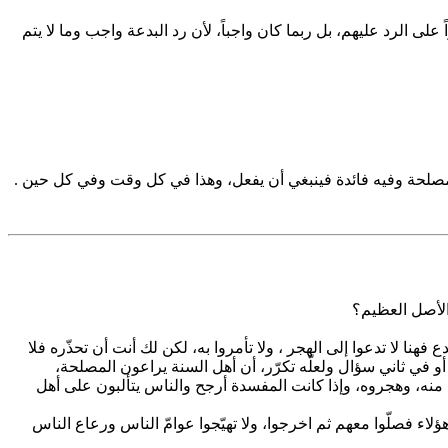
 الرد عليهم، بل ربما كان واجباً، لأن رد البدعة واجب وما لا يتم
ه مصلحة وفيه فائدة فينبغي أن يفعل، وهذا في كل وقت وفي كل حين .
الأصل العظيم؟
ا لا تدعوا إلى الهجر ، ولا تأمروا به، لكن لك أنت أن تحذّره فلا
و في ثاني سؤال ولعلّه تكرّر، أن أهل السنة يراعون المصلحة،
نه، وهجروه، وإذا كانت المفسدة أرجح والناس يتألبون على أهل
ؤلاء فصلّوا معهم ثم اخرجوا، ولا تهيّجوا عوامّ الناس ورعاع الناس