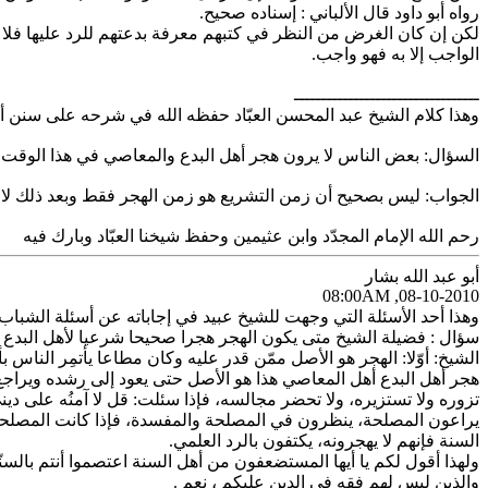
رواه أبو داود قال الألباني : إسناده صحيح.
لكن إن كان الغرض من النظر في كتبهم معرفة بدعتهم للرد عليها فلا بأ
الواجب إلا به فهو واجب.
ــــــــــــــــــــــــــــــــــ
وهذا كلام الشيخ عبد المحسن العبّاد حفظه الله في شرحه على سنن أب
السؤال: بعض الناس لا يرون هجر أهل البدع والمعاصي في هذا الوقت،
الجواب: ليس بصحيح أن زمن التشريع هو زمن الهجر فقط وبعد ذلك لا ي
رحم الله الإمام المجدّد وابن عثيمين وحفظ شيخنا العبّاد وبارك فيه
أبو عبد الله بشار
08-10-2010, 08:00AM
وهذا أحد الأسئلة التي وجهت للشيخ عبيد في إجاباته عن أسئلة الشباب 
سؤال : فضيلة الشيخ متى يكون الهجر هجرا صحيحا شرعيا لأهل البد
الشيخ: أوّلا: الهجر هو الأصل ممّن قدر عليه وكان مطاعا يأتمِر الناس بأم
هجر أهل البدع أهل المعاصي هذا هو الأصل حتى يعود إلى رشده ويراجع ال
تزوره ولا تستزيره، ولا تحضر مجالسه، فإذا سئلت: قل لا آمنُه على دي
يراعون المصلحة، ينظرون في المصلحة والمفسدة، فإذا كانت المصلحة 
السنة فإنهم لا يهجرونه، يكتفون بالرد العلمي.
ولهذا أقول لكم يا أيها المستضعفون من أهل السنة اعتصموا أنتم بالسنّة 
والذين ليس لهم فقه في الدين عليكم ، نعم .