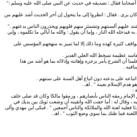
ض أصحابنا فقال : تصديقه في حديث عن النبي صلى الله عليه وسلم :"
ان يرى . فقال : انظروا إلى ما يتحول إن آخر الحديث أشد عليهم من
تشتد عليهم ألسنتهم وتشمئز منهم قلوبهم ويحذرون الناس بدعتهم ."
له الله النار ، وإما أن يقول : والله ما أبالي ما تكلموه ، وإني
قف كثيرة كهذه وما ذلك إلا لما تميز به منهجهم المؤسس على
اسد عظيمة تسخط الله العلي القدير .
لمنا أن الشرع يأمر بزجره وإهانته وإذلاله بما هو أشد من هذا
افيه .
اتباعه على بدعته دون اتباع أهل السنة على سنتهم .
دم الإسلام بعينه " . اهـ .
 :
م الإمام رمقه الناس بأبصارهم ، ورمقوا مالكا وكان قد صلى خلف
 ، وقال له : أما خفت الله واتقيته أن وضعت ثوبك بين يديك في
عليه لعنة الله والملائكة والناس أجمعين " . فبكى ابن مهدي وآلى
لعنة فما ظنك بما سوى وضع الثوب " . اهـ .