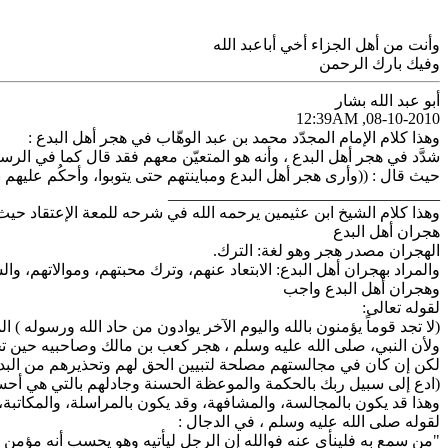
وأنت من أهل الجزاء أخي أباعبد الله
وفيك بارك الرحمن
أبو عبد الله بشار
08-10-2010, 12:39AM
وهذا كلام الإمام المجدّد محمد بن عبد الوهّاب في هجر أهل البدع :
شدَّد في هجر أهل البدع ، وأنه هو المتعيّن معهم فقد قال كما في الر
حيث قال : ((وأرى هجر أهل البدع ومباينتهم حتى يتوبوا، وأحكُم عليهم ب
__________________________________
وهذا كلام الشيخ ابن عثيمين يرحمه الله في شرحه للمعة الإعتقاد حيث
هجران أهل البدع
الهجران مصدر هجر وهو لغة: الترك.
والمراد بهجران أهل البدع: الابتعاد عنهم، وترك محبتهم، وموالاتهم، وال
وهجران أهل البدع واجب
لقوله تعالى:
(لا تجد قوماً يؤمنون بالله واليوم الآخر يوادون من حاد الله ورسوله ) ال
ولأن النبي، صلى الله عليه وسلم ، هجر كعب بن مالك وصاحبيه حين تخ
لكن إن كان في مجالستهم مصلحة لتبيين الحق لهم وتحذيرهم من البدعة 
(ادع إلى سبيل ربك بالحكمة والموعظة الحسنة وجادلهم بالتي هي أحسن
وهذا قد يكون بالمجالسة، والمشافهة، وقد يكون بالمراسلة، والمكاتبة، 
لقوله صلى الله عليه وسلم ، في الدجال :
"من سمع به فلينأى عنه فوالله إن الرجل ليأتيه وهو يحسب أنه مؤمن ف