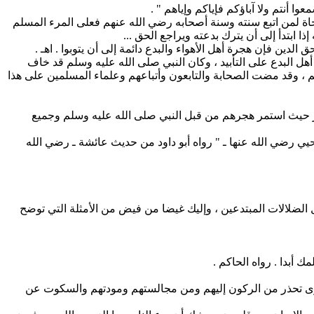
أنتم ولا آباؤكم فإياكم وإياهم " .
لنجاة لمن اتبع سنته وسنة أصحابه رضي الله عنهم فعلى المرء المسلم
ذا ابتدأ إلى أن يترك بدعته ويراجع الحق ...
دين فإن هجرة أهل الأهواء والبدع دائمة إلى أن يتوبوا . اهـ .
ل البدع على التأبيد ، وكان النبي صلى الله عليه وسلم قد خاف
م ، وقد مضت الصحابة والتابعون وأتباعهم وعلماء المسلمين على هذا
ار حيث استمر هجرهم من قبل النبي صلى الله عليه وسلم وجميع
يي رضي الله عنها ـ " رواه أبو داود من حديث عائشة ـ رضي الله
ل الضلالات المبتدعين ، وإليك غيضا من فيض من الأمثلة التي توضح
أخرى تحذر من الركون إليهم ومن مجالستهم ومودتهم والسكوت عن