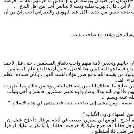
ج الإيمان من قلبه ن ويوشك أن يدع الناس ما الزمهم الله من فرضه
 أين . قال : يهرب بقلبه ودينه لا يجالس أحدا من أهل البدع " .
دعة حصن من حديد ، آكل عند اليهودي والنصراني أحب إليّ من أن
قوم الرجل ويقعد مع صاحب بدعة .
بيان حالهم وتحذير الأمة منهم واجب باتفاق المسلمين ، حتى قيل لأحمد
بدع فإنما هو للمسلمين هذا أفضل ، فبين أن هذا نفع عام للمسلمين
لولا من يقيمه الله لدفع ضرر هؤلاء لفسد الدين ، وكان فساده أعظم
ء . اهـ .
لدك من صالح ما اعطاك الله من إنصافك الناس وحسن حالك مما أظهرت
 فأذلهم الله بيدك وصاروا ببدعتهم مستترين فأبشر يا أخي بثواب
ه عليه وسلم ...
لى نفسه ، ومن مشى إلى صاحب بدعة فقد مشى في هدم الإسلام ."
من الفقهاء وذوي الألباب " .
ثم أخرج . فوضع ابن سيرين أصبعيه في أذنيه ثم قال : أحرّج عليك إن
جل فقلنا : قد حرج عليك إلا خرجت . فقلنا : يا أبا بكر ما عليك لو قرأ
من قلبي فلا أستطيع .