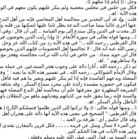
وجل : (( إنكم إذا مثلهم )) .
فكل من جلس في مجلس معصية ولم ينكر عليهم يكون معهم في الوزر سواء
هذه الآية . اهـ .
قلت : وإذ قد أتى التحذير من مجالسة أهل المعاصي فإنه من أهل الب
عنها أخرى غالبا بينما صاحب البدعة يظل ثابتا عليها لتمكنها من قلبه
كل محدث في الدين وكل مبتدع إلى يوم القيامة ... إلى أن قال : وفي ال
2 ـ ومنها قوله تعالى في سورة الأنعام : (( وإذا رأيت الذين يخوضون في آياتنا فأعرض عنهم حتى يخوضوا في حديث غيره وإما ينسينّك الشيطان فلا تقعد بعد الذكرى مع القوم الظالمين )) [ الأنعام : 68 ] .
قال القرطبي ـ رحمه الله ـ :" في هذه الآية رد من كتاب الله عز وجل
رضي الله عنه أنه قال : لا تجالسوا أهل الخصومات فإنهم الذين يخوضون 
قال ابن خويد منداد : من خاض في آيات الله تركت مجالسته وهجر مؤمنا 
ولا مناظرتهم " . اهـ .
ثم ذكر ـ رحمه الله ـ آثارا دالة على وجوب هجر المبتدعين عن جملة م
وقال الإمام الشوكاني ـ رحمه الله ـ في تفسير هذه الآية ما نصه : " 
المضلة وبدعهم الفاسدة فإنه إذا لم ينكر عليهم ويغير ما هم فيه فأق
فيكون في حضوره مفسدة زائدة على مجرد سماع المنكر ، وقد شاهدنا من
الشريعة المطهرة حق معرفتها علم أن مجالسة أهل البدع المضلة في
والسنة فإنه ربما ينفق عليه من كذباتهم وهذيانهم ماهو من البطلان ب
الباطل وأنكر المنكر . اهـ .
3 ـ ومنها قوله تعالى : (( ولا تركنوا إلى الذين ظلموا فتمسّكم النّار)) [ هود : من الآية 113 ] .
قال القرطبي :" الصحيح في معنى هذه الآية أنها دالة على هجران أهل 
وقد قال حكيم ـ أي : طرفة بن العبد ـ :
عن المرء لا تسأل وسل عن قرينه ـ ـ ـ ـ ـ فكل قرين بالمقارن يقتدي اه
وغير هذه الآيات في هذا الحكم كثير .
ومن السنة من قول النبي صلى الله عليه وسلم وفعله .