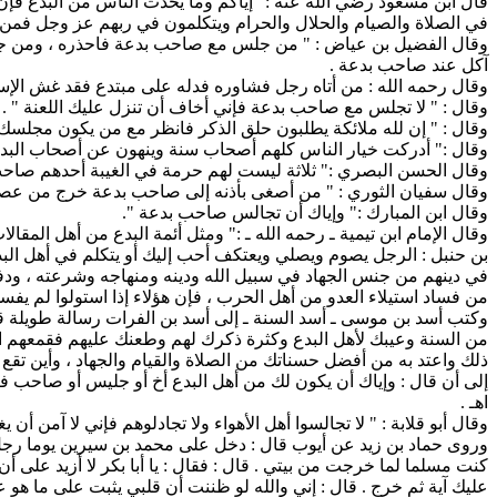
قال ابن مسعود رضي الله عنه :" إياكم وما يحدث الناس من البدع فإن
في الصلاة والصيام والحلال والحرام ويتكلمون في ربهم عز وجل فمن أدرك 
وقال الفضيل بن عياض : " من جلس مع صاحب بدعة فاحذره ، ومن جل
آكل عند صاحب بدعة .
وقال رحمه الله : من أتاه رجل فشاوره فدله على مبتدع فقد غش الإس
وقال : " لا تجلس مع صاحب بدعة فإني أخاف أن تنزل عليك اللعنة " .
وقال : " إن لله ملائكة يطلبون حلق الذكر فانظر مع من يكون مجلسك ،
وقال :" أدركت خيار الناس كلهم أصحاب سنة وينهون عن أصحاب البدع
وقال الحسن البصري :" ثلاثة ليست لهم حرمة في الغيبة أحدهم صاحب 
وقال سفيان الثوري : " من أصغى بأذنه إلى صاحب بدعة خرج من عصمة ال
وقال ابن المبارك :" وإياك أن تجالس صاحب بدعة ".
وقال الإمام ابن تيمية ـ رحمه الله ـ :" ومثل أئمة البدع من أهل المقا
بن حنبل : الرجل يصوم ويصلي ويعتكف أحب إليك أو يتكلم في أهل البدع 
في دينهم من جنس الجهاد في سبيل الله ودينه ومنهاجه وشرعته ، ودفع
من فساد استيلاء العدو من أهل الحرب ، فإن هؤلاء إذا استولوا لم يفسدوا
وكتب أسد بن موسى ـ أسد السنة ـ إلى أسد بن الفرات رسالة طويلة قا
من السنة وعيبك لأهل البدع وكثرة ذكرك لهم وطعنك عليهم فقمعهم الل
ذلك واعتد به من أفضل حسناتك من الصلاة والقيام والجهاد ، وأين تقع ه
إلى أن قال : وإياك أن يكون لك من أهل البدع أخ أو جليس أو صاحب
اهـ .
وقال أبو قلابة : " لا تجالسوا أهل الأهواء ولا تجادلوهم فإني لا آمن أ
وروى حماد بن زيد عن أيوب قال : دخل على محمد بن سيرين يوما رجل فقال
كنت مسلما لما خرجت من بيتي . قال : فقال : يا أبا بكر لا أزيد على أن أ
عليك آية ثم خرج . قال : إني والله لو ظننت أن قلبي يثبت على ما هو 