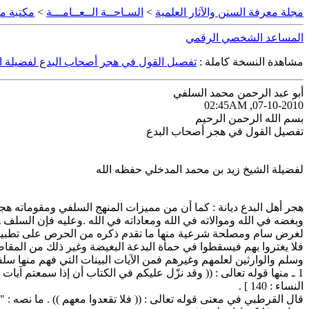
مجلة معرفة السنن والآثار العلمية
>
السـاحــة الــعــامـــة
>
مكتبة مع
المساعد الشخصي الرقمي
مشاهدة النسخة كاملة :
تفصيل القول في هجر أصحاب البدع لفضيلة ال
أبو عبد الرحمن محمد السلفي
07-10-2010, 02:45AM
بسم الله الرحمن الرحيم
تفصيل القول في هجر أصحاب البدع
لفضيلة الشيخ زيد بن محمد المدخلي حفظه الله
هجر أهل البدع ديانة : كما أن من مميزات المنهج السلفي ومقوماته هجر أ
وبغضه في الله وموالاته في الله ومعاداته في الله .وعليه فإن السلف ـ
لغرض سام ومصلحة شرعية منها ما تقدم ذكره من الحرص على تطبيق حكم
فلا يغتروا بهم فيسقطوا في حمأة البدعة البغيضة وغير ذلك من الم
وسلم والوارثين لعلمهم وغيرهم فمن الآيات البينات التي فهم منها سل
1 ـ منها قوله تعالى : (( وقد نزّل عليكم في الكتاب أن إذا سمعتم آيات
النساء : 140 ] .
قال القرطبي في معنى قوله تعالى : (( فلا تقعدوا معهم )) . ما نصه 