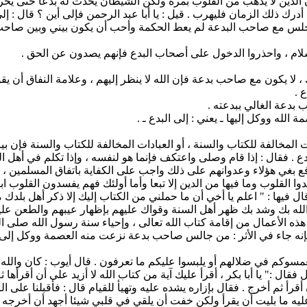
 الدين لا يذهب من القلوب بمرة ولكن الشيطان يحدث له بدعا حتى يخر
ذلك الزمان فليهرب . قيل : يا أبا عبد الرحمن فإلى أين ؟ قال : إلى لا
س مع صاحب البدعة لم يعط الحكمة وأحب أن يكون بيني وبين صاحب ب
لام ، واحذروا الدخول على أصحاب البدع فإنهم يصدون عن الحق .
 لا يكون مع صاحب بدعة فإن الله لا ينظر إليهم ، وعلامة النفاق أن ي
 .
بدعة الغالي ببدعته .
له ووكل إليها ـ يعني : إلى البدع ـ .
لات المخالفة للكتاب والسنة ، أو العبادات المخالفة للكتاب والسنة فإن 
. فقال : إذا قام وصلى واعتكف فإنما هو لنفسه ، وإذا تكلم في أهل ال
 بغي هؤلاء وعدوانهم على ذلك واجب على الكفاية باتفاق المسلمين ، و
 القلوب وما فيها من الدين إلا تبعا وأما أولئك فهم يفسدون القلوب ابتدا
ل فيها : " اعلم يا أخي أن ما حملني من الكتاب إليك إلا ذكر أهل ب
ه بك وشد بك ظهر أهل السنة وقواك عليهم بإظهار عيبهم والطعن عليهم
ذه الأعمال من إقامة كتاب الله تعالى ، وإحياء سنة رسول الله صلى الل
 فإنه جاء في الأثر : من جالس صاحب بدعة نزعت منه العصمة ووكل إ
ن يغمسوكم في ضلالهم أو يلبسوا عليكم ما تعرفون . قال أيوب : كان والله 
 :" يا أبا بكر ، أقرأ عليك آية من كتاب الله لا أزيد على أن أقرأها 
قرأ ثم أخرج . فقال بإزاره يشده عليه وتهيأ للقيام قال : فأقبلنا على الر
عليه ما بليت أن يقرأ ولكن خفت أن يلقي في قلبي شيئا أجهد أن أخرجه 