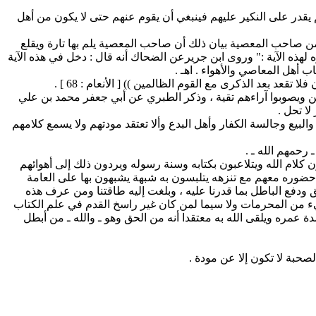
يقدر على النكير عليهم فينبغي أن يقوم عنهم حتى لا يكون من أهل
ن صاحب المعصية بيان ذلك أن صاحب المعصية يلم بها تارة ويقلع
لهذه الآية :" وروى ابن جريرعن الضحاك أنه قال : دخل في هذه الآية
 أهل المعاصي والأهواء . اهـ .
ين ويصوبوا آراءهم تقية ، وذكر الطبري عن أبي جعفر محمد بن علي
لا تحل .
لبيع وجالسة الكفار وأهل البدع وألا تعتقد مودتهم ولا يسمع كلامهم
رحمهم الله ـ .
 كلام الله ويتلاعبون بكتابه وسنة رسوله ويردون ذلك إلى أهوائهم
ن حضوره معهم مع تنزهه يتلبسون به شبهة يشبهون بها على العامة
ودفع الباطل بما قدرنا عليه ، وبلغت إليه طاقتنا ومن عرف هذه
من المحرمات ولا سيما لمن كان غير راسخ القدم في علم الكتاب
عمره ويلقى الله به معتقدا أنه من الحق وهو ـ والله ـ من أبطل
حبة لا تكون إلا عن مودة .