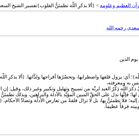
رآن العظيم وعلومه
> {ألا بذكرِ اللّه تطمئنُّ القلوب}تفسير الشيخ السع
السعدى رحمه الله
وم الدين
ه}؛ أي: يزول قلقها واضطرابها، وتحضُرُها أفراحها ولذَّاتها. {ألا بذكرِ ال
أنس به ومعرفته،
نَّ ذكرَ اللّه ذِكْرُ العبد لربِّه من تسبيح وتهليل وتكبير وغير ذلك، وقيل: إن
ا؛ فإنَّها تدل على الحقِّ المبين المؤيَّد بالأدلة والبراهين، وبذلك تطمئنُّ ا
؛ فلا تطمئنُّ بها، بل لا تزال قلقةً من تعارض الأدلَّة وتضادِّ الأحكام، {ولو 
 وبينه فرقاً عظيماً.