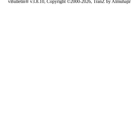
vBulletin® v3.8.10, Copyright ©2000-2026, TranZ by Almuhajir