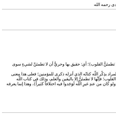
دى رحمه الله
لّه تطمئنُّ القلوب}؛ أي: حقيق بها وحريٌّ أن لا تطمئنَّ لشيءٍ سوى
 المراد بذِكْر اللّه كتابُه الذي أنزله ذكرى للمؤمنين؛ فعلى هذا معنى
لقلوب؛ فإنَّها لا تطمئنُّ إلا باليقين والعلم، وذلك في كتاب اللّه
كان من عندِ غيرِ اللّه لَوَجَدوا فيه اختلافاً كثيراً}، وهذا إنما يعرفه