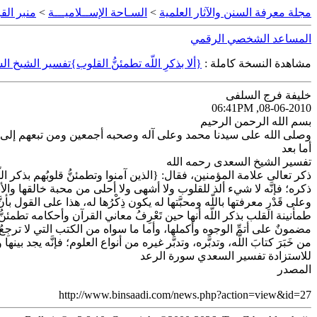
مجلة معرفة السنن والآثار العلمية
>
السـاحة الإســلاميـــة
>
منبر الق
المساعد الشخصي الرقمي
مشاهدة النسخة كاملة :
{ألا بذكرِ اللّه تطمئنُّ القلوب}تفسير الشيخ 
خليفة فرج السلفى
08-06-2010, 06:41PM
بسم الله الرحمن الرحيم
وصلى الله على سيدنا محمد وعلى آله وصحبه أجمعين ومن تبعهم إلى ي
أما بعد
تفسير الشيخ السعدى رحمه الله
ذكر تعالى علامة المؤمنين، فقال: {الذين آمنوا وتطمئنُّ قلوبُهم بذكر اللّ
ذكره؛ فإنَّه لا شيء ألذ للقلوب ولا أشهى ولا أحلى من محبة خالقها وال
وعلى قَدْرِ معرفتها باللّه ومحبَّتها له يكون ذِكْرُها له، هذا على القول بأ
طمأنينة القلب بذكر اللّه أنها حين تَعْرِفُ معاني القرآن وأحكامه تطمئنُّ له
مضمونٌ على أتمِّ الوجوه وأكملها، وأما ما سواه من الكتب التي لا ترجِعُ إليه
من خَبَرَ كتابَ اللّه، وتدبَّره، وتدبَّر غيره من أنواع العلوم؛ فإنَّه يجد بينها
للاستزادة تفسير السعدي سورة الرعد
المصدر
http://www.binsaadi.com/news.php?action=view&id=27