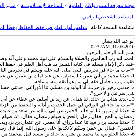
مجلة معرفة السنن والآثار العلمية
>
السـاحة الإســلاميـــة
>
منـبر الس
المساعد الشخصي الرقمي
مشاهدة النسخة كاملة :
مذاهب أهل العلم في حفظ الحفاظ وخطأ الم
أبو عبد الله بشار
11-05-2010, 02:32AM
بسم الله الرحمن الرحيم
الحمد لله رب العالمين والصلاة والسلام على نبينا محمد وعلى آله وصحب
-فقد ذكر الإمام مسلم في كتابه التمييز مذاهب أهل العلم في حفظ الحفاظ
**-باب ما جاء في تحريض النبي صلى الله عليه وسلم في تحريض الناس
1- حدثنا محمد بن أبي عمر، ثنا سفيان، عن عبدالملك بن عمير، عن عب
فقيه، و رب حامل فقه إلى من هو أفقه منه، وساقه.
2- حدثني زهير بن حرب، أنا الوليد بن مسلم، ثنا الأوزاعي، حدثني حس
بني إسرائيل و لا حرج".
3 ـ حدثنا هداب بن خالد، ثنا همام، عن زيد بن أسلم، عن عطاء عن أبي سعيد، أن رسول الله صلى الله عليه و سلم قال: "حدثوا عني و لا حرج، و حدثوا عن بني إسرائيل و لا حرج".
**-باب ما جاء في التوقي في حمل الحديث و أدائه و التحفظ من الزيادة
4- حدثنا ابن نمير، ثنا أبو خالد الأحمر، عن أبي مالك، عن سعد بن عبي
رمضان، و الحج" فقال رجل: [الحج] و صيام رمضان، فقال: "لا، صيام 
5- حدثنا محمد بن رافع، ثنا عبدالرزاق، أنا معمر، عن عثمان بن بزد
الغنمين"، فقال ابن عمر: ويلكم لا تكذبوا على رسول الله. إنما قال رس
6- حدثنا الحلواني، ثنا محمد بن بشر، ثنا خالد بن سعيد قيل لمحمد: من