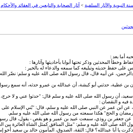
نة النبوية والآثار السلفية
>
آثار الصحابة والتابعين في العقائد والأحكام
>
حدثين
ه أما بعد :
 وخطأ المحدثين وذكر تحتها أبوابا بأحاديثها وآثارها :
 على حفظ حديثه وتبليغه كما سمعه والدعاء له بالخير :
دالرحمن، عن أبيه قال، قال رسول الله صلى الله عليه و سلم: نضّر الله
ان بن عطية، حدثني أبو كبشة، أن عبدالله بن عمرو حدثه، أنه سمع رسول ا
 فيه و النقصان :
دة، عن ابن عمر عن النبي صلى الله عليه و سلم، قال: "بُني الإسلام على خ
رمضان و الحج" هكذا سمعته من رسول الله صلى الله عليه و سلم.
ويه، عن جعفر بن روذي، سمعت عبيد بن عمير و هو يقص - يقول، قال رسول
ول الله صلى الله عليه و سلم: "مثل المنافق كمثل الشاة العائرة بين ال
 ذكرت يا أبا عبدالله؟ قال: الثقة، الصدوق، المأمون خالد بن سعيد أخو إ