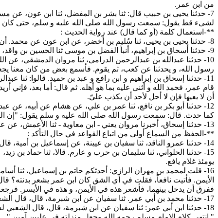
من ابن عمر.
7- حدثنا يحيى بن حبيب قال: ثنا بشر بن المفضل، ثنا ابن عون، عن مس
لشيء قط يقول: سمعت رسول الله صلى الله عليه و سلم، حتى كان عشي
**-استعمال كلمة (أو كما قال) عند رواية الحديث :
8- حدثنا يحيى بن يحيى، ثنا سُليم بن أخضر، عن ابن عون عن محمد. أن أنس بن مالك كان إذا حدث عن النبي صلى الله عليه و سلم حديثاً، كان يقول: أو كما قال.
9- حدثنا أسحاق بن إبراهيم، أنبأ الفضل بن موسى ثنا الحسين بن واقد، عن الرديني بن أبي مجلز، عن أبيه، عن قيس بن عباد. قال: سمعت عمر يقول: من سمع حديثاً فرد كما سمع، فقد سلم.
10- حدثنا عبدالله بن عبدالرحمن الدرامي، ثنا مروان الدمشقي، عن ال
رسول الله، و يحدثنا عن كعب، ثم يقوم. فأسمع بعض من كان معنا ي
11- حدثنا إسحاق بن إبراهيم و ابن رافع و عبد بن حميد. قالوا: ثنا عب
قام عمر، فحمد الله و أثنى عليه بما هو أهله. ثم قال: أما بعد، فإني أ
أن لا يعيها فإن لا أحل لأحد أن يكذب عليّ.
12- حدثنا أبو بكر بن نافع، ثنا عمر بن علي، عن هشام عن أبيه، عن
كما حدث. قال: سمعت رسول الله صلى الله عليه و سلم يقول: "إن الله 
13- حدثنا إسحاق، أخبرنا مروان يعني - ابن معاوية - ثنا الأعمش، عن عمارة ابن عمير قال: إن كان أبو معمر عبدالله بن سخبرة ليلحق أبا برزة أن يسمع منه.
**-الحفظ من السماع أولى من اتباع القواعد في حال التأكد :
14- حدثنا عمرو الناقد، ثنا سفيان بن عيينة، عن إسماعيل بن أمية، قال: كنا نرد نافعاً عن اللحن فيأبى إلا الذي سمع.
15- حدثنا الحلواني، ثنا سليمان بن حرب و عارم. قالا، ثنا حماد بن زي
يومئذ غلام يافع.
16- قلت لمحمد بن مهران الرازي: أحدثكم حاتم بن إسماعيل، ثنا أس
الأيمن. فأتيت نافعاً، فقلت في أي الشق كان ابن عمر يشعر بدنته؟ قال
ففرق أن يدخل بينهما، فأشعر هذه في الأيمن، و هذه في الأيسر. فرجعت
17- حدثنا محمد بن أبي عمر. ثنا سفيان عن ابن شبرمة، قال، قال الشعبي: ما جلست أحداً مذ عشرين سنة حدث بحديث إلا و أنا أعلم به منه. و لقد نسيت من العلم ما لو قد حفظه أحد من الناس كان به عالماً.
18- حدثنا ابن أبي عمر: ثنا سفيان عن ابن شبرمة، قال، قال الشعبي لشباك أرد عامك؟ ما قلت لأحد قط: رد علي.
" إنتهى كلام الإمام مسلم رحمه الله وجعل منزلته في عليين آمين " .