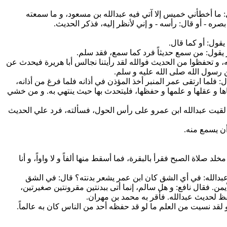
ل: ما أخطأني خميس إلا آتي فيه عبدالله بن مسعود، و ما سمعته
- أو قال: رأسه - و إني لأنظر إليه، فذكر الحديث.
له، و تحفظوا من الحديث فوالله لقد رأيتنا نجالس أبا هريرة فيحدث عن
رسول الله صلى الله عليه و سلم.
ال: فلما ارتقى عمر المنبر أخذ المؤذن في أذانه فلما فرغ من أذانه،
وعاها و عقلها و علمها و حفظها، فليتحدث بها حيث ينتهي به. و من خشي
ثم لقيت عبدالله ابن عمرو على رأس الحول، فسألته، فرد علي الحديث
 صلاة الصبح فقرأ بالبقرة، فما أسقط منها ألفاً و لا واواً، و أنا
عبدالله: في أي الشق كان ابن عمر يشعر بدنته؟ قال: في الشق
من. فقال نافع: و هل سالم، إنما أتى ببدنتين مقرونتين صغيرتين،
فظ لحديث عبدالله. فأقر به محمد بن مهران.