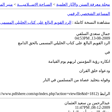
مجلة معرفة السنن والآثار العلمية
>
السـاحة الإســلاميـــة
>
منبر الم
المساعد الشخصي الرقمي
مشاهدة النسخة كاملة :
الرد القويم البالغ على كتاب الخليلي المسمى بال
جمال سعدي السلفي
13-08-2009, 04:53PM
الرد القويم البالغ على كتاب الخليلي المسمى بالحق الدامغ
في
انكاره رؤية المؤمنين لربهم يوم القيامة
ودعواه خلق القران
وقوله بتخليد عصاة من المسلمين في النار
الرابط (http://www.pdfshere.com/up/index.php?action=viewfile&id=1812)
عبدالرحمن بن سعيد العثمان
08-12-2009, 11:47PM