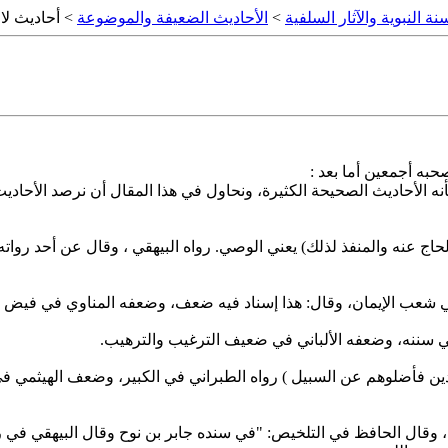
نة النبوية والآثار السلفية
>
الأحاديث الضعيفة والموضوعة
> أحاديث لا
حبه أجمعين أما بعد :
ه الأحاديث الصحيحة الكثيرة، ونحاول في هذا المقال أن نرصد ‏الأحادي
ت والحاج عنه والمنفذ لذلك) يعني الوصي. رواه البيهقي ، وقال عن أحد ‏
هدين فأضلوهم عن السبيل ) رواه الطبراني في الكبير، وضعف الهيثمي ف
ه، وقال الحافظ في التلخيص: "في سنده جابر بن نوح وقال البيهقي في ‏رف