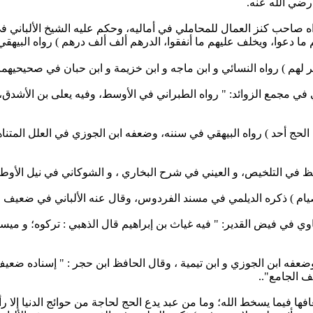
ي الله عنه.‏
هم ما دعوا، ويخلف عليهم ما أنفقوا، الدرهم ألف ألف درهم ) رواه ‏الب
ر لهم ) رواه النسائي و ابن ماجه و ابن خزيمة و ابن حبان في ‏صحيحيهم
مي في مجمع الزوائد: " رواه الطبراني في الأوسط، وفيه يعلى بن الأشد
إلى الحج أحد ) رواه البيهقي في سننه، وضعفه ابن الجوزي في العلل ‏المت
ناوي في فيض القدير: " فيه غياث بن إبراهيم قال الذهبي : تركوه؛ و ‏مي
ي ، وضعفه ابن الجوزي و ابن تيمية ، وقال الحافظ ابن حجر : " إسناده 
 الجامع"..‏
 أضعافها فيما يسخط الله؛ وما من عبد يدع الحج لحاجة من حوائج الدنيا إل