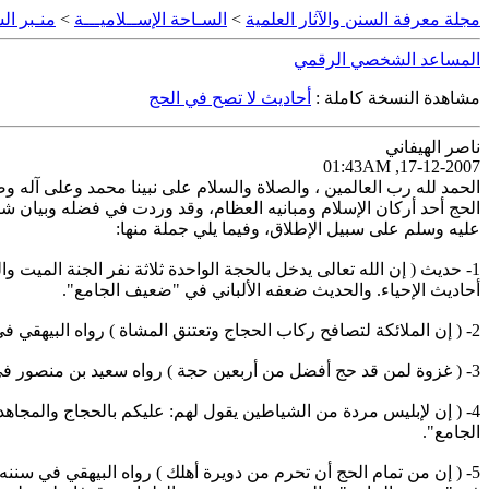
مجلة معرفة السنن والآثار العلمية
>
السـاحة الإســلاميـــة
>
منـبر الس
المساعد الشخصي الرقمي
مشاهدة النسخة كاملة :
أحاديث لا تصح في الحج
ناصر الهيفاني
17-12-2007, 01:43AM
الحمد لله رب العالمين ، والصلاة والسلام على نبينا محمد وعلى آله وص
الحج أحد أركان الإسلام ومبانيه العظام، وقد وردت في فضله وبيان شأن
عليه وسلم على سبيل الإطلاق، وفيما يلي جملة منها:‏
‏1- حديث ( إن الله تعالى يدخل بالحجة الواحدة ثلاثة نفر الجنة المي
أحاديث الإحياء. والحديث ضعفه الألباني في "ضعيف الجامع".‏
‏4- ( إن لإبليس مردة من الشياطين يقول لهم: عليكم بالحجاج والمجا
الجامع".‏
‏5- ( إن من تمام الحج أن تحرم من دويرة أهلك ) رواه البيهقي في سنن