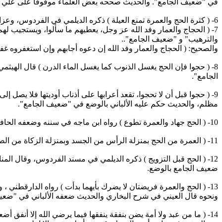
في "ضعيف الجامع". والحديث صححه بعض العلماء موقوفا على علي ‏رض
‏7- ( الحجاج والعمار وفد الله عز وجل، يعطيهم ما سألوا، ويستجيب ل
والترهيب" و "ضعيف الجامع".. ‏
والصحيح: ( الحجاج والعمار وفد الله إن دعوه أجابهم وإن استغفروه غف
‏8- ( حجوا فإن الحج يغسل الذنوب كما يغسل الماء الدرن ) قال الهيث
الجامع".‏
‏9- ( حجوا قبل أن لا تحجوا، تقعد أعرابها على أذناب أوديتها فلا يصل 
مظلم، والحديث حكم عليه الألباني بالوضع في "ضعيف الجامع".‏
‏12- ( الحج قبل التزويج ) ذكره الديلمي في مسند الفردوس، وقال الم
ضعيف الجامع بالوضع.‏
‏13- ( الحج والعمرة فريضتان لا يضرك بأيهما بدأت ) رواه الدارقطن
ونحوه قال العيني في شرح البخاري والحديث ضعفه الألباني في ‏‏"ضعيف
‏14- ( ما من عبد ولا أمة يضن بنفقة ينفقها فيما يرضي الله إلا أنفق