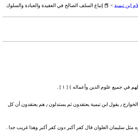
م ابن تيمية
> 📕 إتباع السلف الصالح في العقيدة والعبادة والسلوك
في جميع علوم الدين وأعماله } [ ١ ] .
تعلّمك آثار الصحابة خير من تعلمك لفتاوى علماء معاصرين لك ٫ خذ مثلا جماعة التكفير أصحاب البدع كما تعلمون جماعة التكفير وغيرهم من الخوارج ٫ يقول ابن تيمية يعتقدون ثم يستدلون ٫ هم يعتقدون أن كل