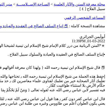
مجلة معرفة السنن والآثار العلمية
>
السـاحة الإســلاميـــة
>
منبر الت
سبيل الفلاح [ ٤ ]
المساعد الشخصي الرقمي
مشاهدة النسخة كاملة :
📕 إتباع السلف الصالح في العقيدة والعبادة وال
أبوأيمن الجزائري
01-03-2022, 11:39PM
🔹*المنن الربانية من درر كلام الإمام شيخ الإسلام ابن تيمية لشيخنا ا
▪️إتباع السلف الصالح في العقيدة والعبادة والسلوك سبيل الفلاح .
📕 قال شيخ الإسلام ابن تيمية رحمه الله { ولهذا كان معرفة أقوالهم في
إحفظ هذه الجملة من شيخ الإسلام ابن تيمية رحمه الله ٫ تحتاجها والله .
حكّام الأرض بلا استثناء طواغيت كفّار .
فيه تفسير لابن عباس رضي الله عنه لقوله تعالى { وَمَنْ لَمْ يَحْكُمْ بِمَا أَنزَلَ الل
قال ابن عباس كفر دون كفر ٫ هذا قول ابن عباس رضي الله عنه ٫ لمّا اصطدموا بقول ابن عباس ماذا فعلوا ؟ تارة ضعفوه وتارة حرّفوه حرّفوه مثل سليمان العلوان قال كفر أكبر دون كفر أكبر وهذا غريب جدا .
يعني يكون العلوان أعلم من طاووس وغيره من طلبة ابن عباس رضي الل