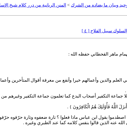
وحيد وبيان ما يضاده من الشرك
>
المنن الربانية من درر كلام شيخ الإسلا
سلوك سبيل الفلاح [ ٤ ]
لهمام ماهر القحطاني حفظه الله :
 العلم والدين وأعمالهم خيرا وأنفع من معرفة أقوال المتأخرين وأعمالهم 
َّهُ فَأُوْلَئِكَ هُمُ الْكَافِرُونَ } .
ه عنه الذين قالوا بنفس كلامه كما عند الطبري وغيره .