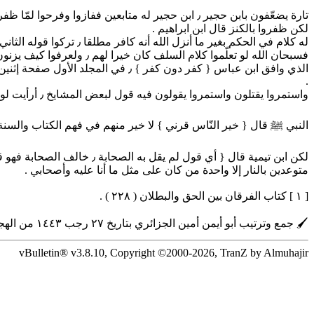
لكن ظفروا بالكنز قال ابن ابراهيم .
له كلام في الحكم بغير ما أنزل الله أنه كافر مطلقا ٫ تركوا قوله الثاني الذي يشبه كلام هيئة كبار العلماء المعاصرين وابن عباس رضي الله عنه .
.
واستمروا يقتلون واستمروا يقولون فيه قول لبعض المشايخ ٫ أرأيت لو تعلّموا كلام الصحابة وعملوا به لكان أنفع لهم وأعصم للدماء .
النبي ﷺ قال { خير النّاس قرني } لا خير منهم في فهم الكتاب والسنة 
متوعدين بالنار إلا واحدة من كان على مثل ما أنا عليه وأصحابي .
[ ١ ] كتاب الفرقان بين الحق والبطلان ( ٢٢٨ ) .
🖌 جمع وترتيب أبو أيمن أمين الجزائري بتاريخ ٢٧ رجب ١٤٤٣ من الهجرة .
vBulletin® v3.8.10, Copyright ©2000-2026, TranZ by Almuhajir