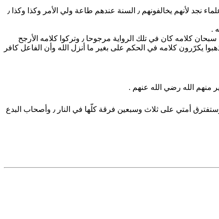
تارة يضعّفون بابن حجير ٫ ابن حجير له متابعين ففازوا وفرحوا لمّا ظفروا بكلام لابن ابراهيم آل الشيخ مفتي المملكة المعاصر ٫ وهم يكرهون علماء نجد لأنهم يخالفونهم ٫ السنة عندهم طاعة ولي الأمر وكذا وكذا ٫
فسبحان الله لو تعلّموا كلام السلف كان خيرا لهم ٫ ولعرفوا كيف يزنون به من شذ في أحد المقالات مثلا ٫ هذا ليس طعن في الشيخ لكن نقول سبحان كلامه كان في تلك الرواية مرجوحا ٫ وتركوا كلامه الأرجح
فر } ٫ في المجلد الأول صفحة إثنين وثمانين ٫ كلام ابن عباس نفسه وأخذ به هيئة كبار العلماء ٫ تركوا هذا وذهبوا يكرّرون كلامه في الحكم على بغير ما أنزل الله وأن الفاعل كافر
ر منهم الله رضي الله عنهم .
لكن ابن تيمية قال { أي قول لم يقل به الصحابة ٫ خالف الصحابة فهو قول مبتدع } ويصدّق قول ابن تيمية هذا الحديث المشهور عند الترمذي وستفترق أمتي على ثلاث وسبعين فرقة كلّها في النار ٫ وأصحاب البدع