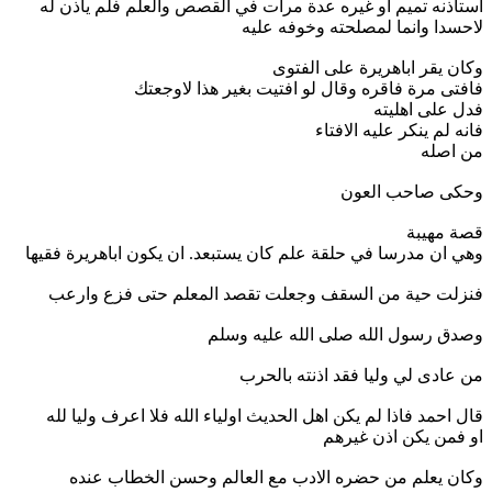
استأذنه تميم او غيره عدة مرات في القصص والعلم فلم ياذن له
لاحسدا وانما لمصلحته وخوفه عليه
وكان يقر اباهريرة على الفتوى
فافتى مرة فاقره وقال لو افتيت بغير هذا لاوجعتك
فدل على اهليته
فانه لم ينكر عليه الافتاء
من اصله
وحكى صاحب العون
قصة مهيبة
وهي ان مدرسا في حلقة علم كان يستبعد. ان يكون اباهريرة فقيها
فنزلت حية من السقف وجعلت تقصد المعلم حتى فزع وارعب
وصدق رسول الله صلى الله عليه وسلم
من عادى لي وليا فقد اذنته بالحرب
قال احمد فاذا لم يكن اهل الحديث اولياء الله فلا اعرف وليا لله
او فمن يكن اذن غيرهم
وكان يعلم من حضره الادب مع العالم وحسن الخطاب عنده