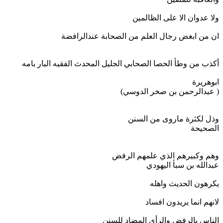
ولا عدوان الا على الظالمين
ان من ابغض رجال العلم من الصحابة عندالرافضة
أكذب من وطأ الحصا الصحابي الجليل المحدث الفقيه البار بامه
ابوهريرة
( عبدالرحمن بن صخر الدوسي)
وذل لكثرة ماروى من السنن
الصحيحة
وهم وكبيرهم الذي علمهم الرفض
عبدالله بن سبأ اليهودي
يكرهون الحديث واهله
لانهم انما يريدون افساد
الناس بالرفض والرأي المضاد للسنن