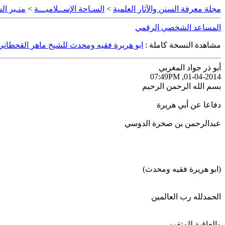
مجلة معرفة السنن والآثار العلمية
>
السـاحة الإســلاميـــة
>
منـبر الس
المساعد الشخصي الرقمي
مشاهدة النسخة كاملة :
ابو هريرة فقيه ومحدث للشيخ ماهر القحطاني
أبو ذر جواد المغربي
01-04-2014, 07:49PM
بسم الله الرحمن الرحيم
دفاعا عن أبي هريرة
عبدالرحمن بن صخرة الدوسي
(ابو هريرة فقيه ومحدث)
الحمدلله رب العالمين
والعاقبة للمتقين