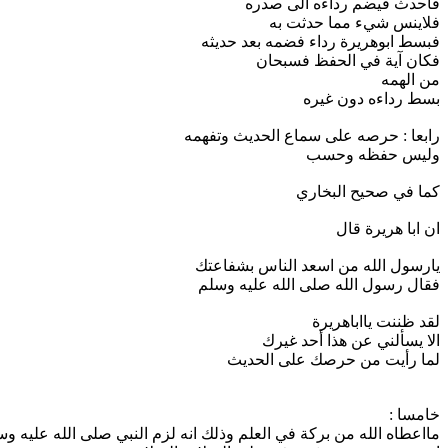
فاحدث فيضم رداءه الى صدره
فلاينس شيء مما حدثت به
فبسط ابوهريرة رداء فضمه بعد حديثه
فكان آية في الحفظ فسبحان
من الهمه
بسط رداءه دون غيره
رابعا : حرصه على سماع الحديث وتفهمه
وليس حفظه وحسب
كما في صحيح البخاري
ان ابا هريرة قال
يارسول الله من اسعد الناس بشفاعتك
فقال رسول الله صلى الله عليه وسلم
لقد ظننت يااباهريرة
الا يسألني عن هذا أحد غيرك
لما رأيت من حرصك على الحديث
خامسا :
مااعطاه الله من بركة في العلم وذلك انه لزم النبي صلى الله عليه و