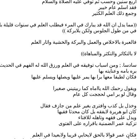
اربع سنين وحسب ثم توفي عليه الصلاة والسلام
فقد اسلم عام خيبر
وجمع ذلك العلم الكثير
((مما يدل ان الله قد يبارك في المرء فيطلب العلم في سنوات قليلة ب
في من طول الجلوس ولكن بلابركة ))
فالعبرة بالاخلاص والعمل والبركة والخشية واثار العلم
لا بالتكاثر والتكثر والمباهاة))
سادسا. ; ومن اسباب توفيقه في العلم ورزق الله له الفهم في الحديث
بره بامه وعنايته بها
فكان لطيفا معها برا بها يمر عليها ويصلها ويسلم عليها
ويقول رحمك الله يااماه كما ربيتيني صغيرا
وقال لو بر امي لحججت كل عام
وخذل بل كذب وافترى بغير علم من جازف فقال
كان ابو هريرة لايفقه بل كان محدثا فقيها
ويدل على فقهه وتاهله للافتاء
تزكية عمر الضمنية باقراره على الفتوى
فكان عمر قوالا بالحق لايحابي قريبا ولابعيدا في العلم